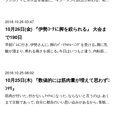
2018.10.26 03:47
10月26日(金) 『伊勢ｺｰﾁに脚を絞られる』 大会ま
で190日
早朝ｼﾞﾑに行き､伊勢さんに､脚のﾊﾟｰｿﾅﾙﾄﾚｰﾆﾝｸﾞを受ける｡脚に乳
酸が溜まり､痺れる痛さを感じる｡今日はいつもと違う､内転筋…
2018.10.25 08:02
10月25日(木) 『数値的には筋肉量が増えて思わずﾆ
ﾝﾏﾘ』
筋肉が付いた､付かない｡ﾏｯﾁｮになった､ならないと言うのは､あく
まで主観であって､自分に都合のいい思い込みがあるから､客観…