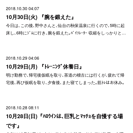
2018.10.30 04:07
10月30日(火) 『腕を鍛えた』
今日は､この後､野中さんと､仙台の秋保温泉に行くので､5時に起
床し､6時にｼﾞﾑに行き､腕を鍛えた｡ﾊﾞｲｿﾚｰﾀｰ 収縮をしっかりと…
2018.10.29 04:06
10月29日(月) 『ﾄﾚｰﾆﾝｸﾞ休養日』
明け勤務で､帰宅後仮眠を取り､茶道の稽古には行くが､疲れて帰
宅後､再び仮眠を取り､夕食後､また寝てしまった｡筋ﾄﾚはお休み｡
2018.10.28 08:11
10月28日(日)『ﾊﾛｳｲﾝは､巨乳とﾏｯﾁｮを自慢する場
です』