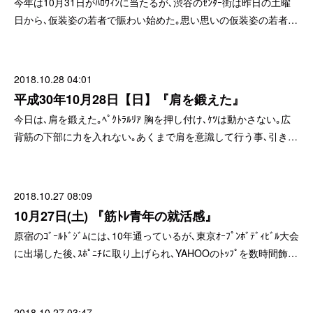
今年は10月31日がﾊﾛｳｨﾝに当たるが､渋谷のｾﾝﾀｰ街は昨日の土曜
日から､仮装姿の若者で賑わい始めた｡思い思いの仮装姿の若者…
2018.10.28 04:01
平成30年10月28日【日】『肩を鍛えた』
今日は､肩を鍛えた｡ﾍﾟｸﾄﾗﾙﾘｱ 胸を押し付け､ｹﾂは動かさない｡広
背筋の下部に力を入れない｡あくまで肩を意識して行う事､引き…
2018.10.27 08:09
10月27日(土) 『筋ﾄﾚ青年の就活感』
原宿のｺﾞｰﾙﾄﾞｼﾞﾑには､10年通っているが､東京ｵｰﾌﾟﾝﾎﾞﾃﾞｨﾋﾞﾙ大会
に出場した後､ｽﾎﾟﾆﾁに取り上げられ､YAHOOのﾄｯﾌﾟを数時間飾…
2018.10.27 03:47