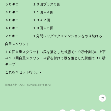
５０キロ １０回プラス５回
４０キロ １１回＋４回
４０キロ １３＋２回
４０キロ １０回＋５回
２５キロ １分間レッグエクステンションをやり続ける
自重スクワット
１０回自重スクワット→尻を落とした状態で１０秒小刻みに上下
→１０回自重スクワット→背を付けて腰を落とした状態で３０秒
キープ
これを３セット行う。7
筋肉は裏切らない！60代の筋肉ｴｯｾｰ
(
173
)