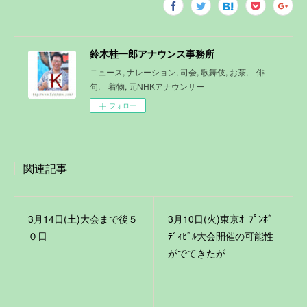
鈴木桂一郎アナウンス事務所
ニュース, ナレーション, 司会, 歌舞伎, お茶, 俳
句, 着物, 元NHKアナウンサー
フォロー
関連記事
3月14日(土)大会まで後５
3月10日(火)東京ｵｰﾌﾟﾝﾎﾞ
０日
ﾃﾞｨﾋﾞﾙ大会開催の可能性
がでてきたが