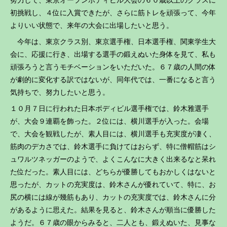
初挑戦し、４位に入賞できたが、さらに筋トレを頑張って、今年
よりいい状態で、来年の大会に出場したいと思う。
今年は、東京クラス別、東京選手権、日本選手権、関東学生大
会に、応援に行き、出場する選手の鍛えぬいた身体を見て、私も
頑張ろうと言うモチベーションをいただいた。６７歳の人間の体
が劇的に変化する訳ではないが、同年代では、一番になると言う
気持ちで、努力したいと思う。
１０月７日に行われた日本ボディビル選手権では、鈴木雅選手
が、大会９連覇を飾った。２位には、横川選手が入った。会場
で、大会を観戦したが、素人目には、横川選手も充実度が凄く、
筋肉のデカさでは、鈴木選手に負けてはおらず、特に僧帽筋はシ
ュワルツネッガーのようで、よくこんなに大きく出来るなと呆れ
た位だった。素人目には、どちらが優勝してもおかしくはないと
思ったが、カットの充実度は、鈴木さんが優れていて、特に、お
尻の横には線が幾筋もあり、カットの充実度では、鈴木さんに分
があるように思えた。結果を見ると、鈴木さんが順当に優勝した
ようだ。６７歳の眼からみると、二人とも、鍛えぬいた、見事な