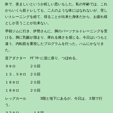
体で、羨ましいというか眩しい思いもした。私の年齢では、これ
からいくら筋トレしても、二人のような体にはなれないが、苦し
いトレーニングを経て、得ることが出来た身体だから、お疲れ様
としか言うことが出来ない。
早朝ジムに行き、伊勢さんに、脚のパーソナルトレーニングを受
ける。脚に乳酸が溜まり、痺れる痛さを感じる。今日はいつもと
違う、内転筋を重視したプログラムを行った。ハムにかなりき
た。
逆アダクター ｱﾀﾞｸﾀｰに逆に座り、つぼめる。
９キロ ２０回
１３，５キロ ２０回
１８キロ ２０回
１８キロ ２０回
レッグカール 3階と地下にあるが、今日は、３階で行
う。
３２キロ １５回