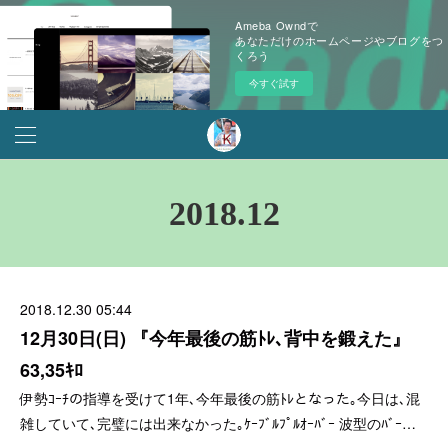
Ameba Owndで
あなただけのホームページやブログをつ
くろう
今すぐ試す
2018
.
12
2018.12.30 05:44
12月30日(日) 『今年最後の筋ﾄﾚ､背中を鍛えた』
63,35ｷﾛ
伊勢ｺｰﾁの指導を受けて1年､今年最後の筋ﾄﾚとなった｡今日は､混
雑していて､完璧には出来なかった｡ｹｰﾌﾞﾙﾌﾟﾙｵｰﾊﾞｰ 波型のﾊﾞｰ…