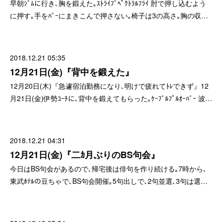
早朝ｼﾞﾑに行き､胸を鍛えた｡ｽﾄﾗｲﾌﾞﾍﾟｸﾄﾗﾙﾌﾗｲ 肘で押し込むよう
に押す｡手をﾊﾞｰにまきこんで押さない｡椅子は3の高さ｡胸の収…
2018.12.21 05:35
12月21日(金)『背中を鍛えた』
12月20日(木)『急遽宿泊勤務になり､明けで疲れてﾄﾚできず』12
月21日(金)伊勢ｺｰﾁに､背中を鍛えてもらった｡ｹｰﾌﾞﾙﾌﾟﾙｵｰﾊﾞｰ 波…
2018.12.21 04:31
12月21日(金)『二ｶ月ぶりのBS句会』
今日はBS句会があるので､帰宅後は俳句を作り続ける｡7時から､
東武ﾎﾃﾙの豆ちゃで､BS句会開催｡5句出しで､2句並選､3句は選…