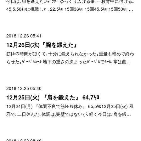
今日は､脚を鍛えた.ｱﾀﾞｸﾀｰ ゆっくり広げる事｡一枚背中に付ける｡
45,5.50ｷﾛに挑戦した｡22,5ｷﾛ 15回36ｷﾛ 15回45,5ｷﾛ 15回50ｷﾛ …
2018.12.26 05:41
12月26日(水)『腕を鍛えた』
筋ﾄﾚの時間が短くて､十分に鍛えられなかった｡重量も軽めで終わ
らせた｡ﾊﾞｰﾍﾞﾙｶｰﾙ 地下の重さの決まったﾊﾞｰﾍﾞﾙでｶｰﾙ､掌は曲…
2018.12.25 05:40
12月25日(火) 『肩を鍛えた』 64,7ｷﾛ
12月24日(月) 『体調不良で筋ﾄﾚお休み』 65,5ｷﾛ12月25日(火) 風
邪で､二日休んだ､体調は,完璧ではないが､軽く今日は､肩を鍛…
2018.12.23 08:40