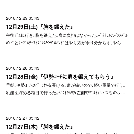
2018.12.29 05:43
12月29日(土)『胸を鍛えた』
午後ｼﾞﾑに行き､胸を鍛えた｡肩に負担はなかった｡ﾍﾟｸﾄﾗﾙﾌﾗｲｼﾝｸﾞﾙ
ﾊﾝﾄﾞとｹｰﾌﾞﾙﾁｪｽﾄﾌﾟﾚｽｼﾝｸﾞﾙﾊﾝﾄﾞはやり方が余り分からず､やら…
2018.12.28 05:43
12月28日(金)『伊勢ｺｰﾁに肩を鍛えてもらう』
早朝､伊勢ｺｰﾁのﾊﾟｰｿﾅﾙを受ける｡肩が痛いので､軽い重量で行う｡
乳酸を貯める種目で行った｡ﾍﾟｸﾄﾗﾙﾘｱ(左側ﾘｱﾃﾞﾙﾄ) いつものよ…
2018.12.27 05:42
12月27日(木)『脚を鍛えた』