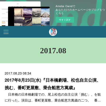
Ameba Owndで
あなただけのホームページやブログをつ
くろう
今すぐ試す
2017
.
08
2017.08.23 08:34
2017年8月23日(水)『日本橋劇場、松也自主公演、
挑む、番町更屋敷、乗合船恵方萬歳』
日本橋の日本橋劇場での、尾上松也の自主公演「挑む」、を観
に行った。演目は、番町更屋敷、乗合船恵方萬歳の二つ。 番…