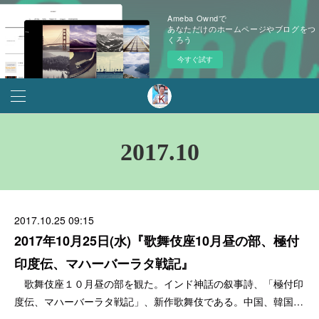
Ameba Owndで
あなただけのホームページやブログをつ
くろう
今すぐ試す
2017
.
10
2017.10.25 09:15
2017年10月25日(水)『歌舞伎座10月昼の部、極付
印度伝、マハーバーラタ戦記』
歌舞伎座１０月昼の部を観た。インド神話の叙事詩、「極付印
度伝、マハーバーラタ戦記」、新作歌舞伎である。中国、韓国…