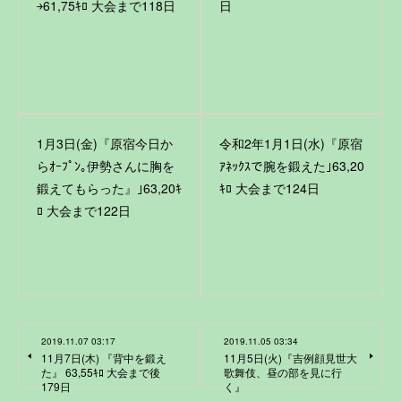
￫61,75ｷﾛ 大会まで118日
日
1月3日(金)『原宿今日か
令和2年1月1日(水)『原宿
らｵｰﾌﾟﾝ｡伊勢さんに胸を
ｱﾈｯｸｽで腕を鍛えた｣63,20
鍛えてもらった』｣63,20ｷ
ｷﾛ 大会まで124日
ﾛ 大会まで122日
2019.11.07 03:17
2019.11.05 03:34
11月7日(木) 『背中を鍛え
11月5日(火)『吉例顔見世大
た』 63,55ｷﾛ 大会まで後
歌舞伎、昼の部を見に行
179日
く』