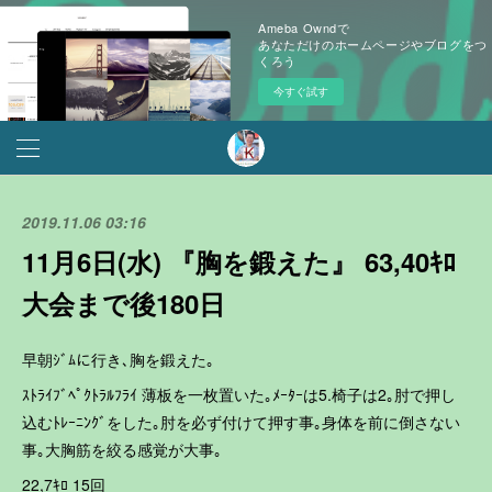
Ameba Owndで
あなただけのホームページやブログをつ
くろう
今すぐ試す
2019.11.06 03:16
11月6日(水) 『胸を鍛えた』 63,40ｷﾛ
大会まで後180日
早朝ｼﾞﾑに行き､胸を鍛えた｡
ｽﾄﾗｲﾌﾞﾍﾟｸﾄﾗﾙﾌﾗｲ 薄板を一枚置いた｡ﾒｰﾀｰは5.椅子は2｡肘で押し
込むﾄﾚｰﾆﾝｸﾞをした｡肘を必ず付けて押す事｡身体を前に倒さない
事｡大胸筋を絞る感覚が大事｡
22,7ｷﾛ 15回