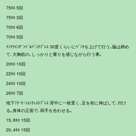
75ｷﾛ 5回
75ｷﾛ 3回
70ｷﾛ 6回
70ｷﾛ 5回
ｲﾝｸﾗｲﾝﾀﾞﾝﾍﾞﾙﾍﾞﾝﾁﾌﾟﾚｽ 30度くらいにﾍﾞﾝﾁを上げて行う｡脇は締め
て､大胸筋の､しっかりと重りを感じながら行う事｡
20ｷﾛ 10回
22ｷﾛ 10回
24ｷﾛ 10回
26ｷﾛ 7回
地下ﾌﾘｰﾓｰｼｮﾝﾁｪｽﾄﾌﾟﾚｽ 背中に一枚置く､足を前に伸ばして､付け
る｡身体の正面で､両手を合わせる｡
15､8ｷﾛ 15回
20､4ｷﾛ 15回