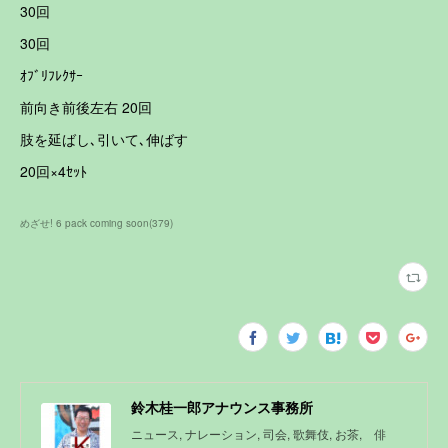
30回
30回
ｵﾌﾞﾘﾌﾚｸｻｰ
前向き前後左右 20回
肢を延ばし､引いて､伸ばす
20回×4ｾｯﾄ
めざせ! 6 pack coming soon
(
379
)
鈴木桂一郎アナウンス事務所
ニュース, ナレーション, 司会, 歌舞伎, お茶, 俳