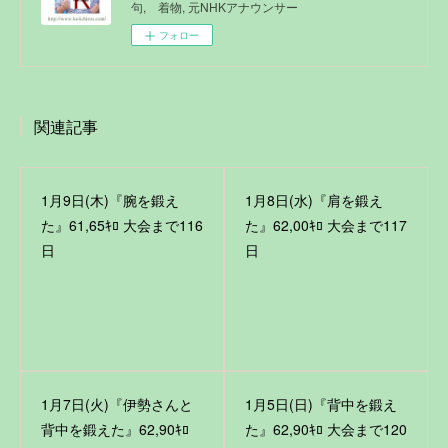
句, 着物, 元NHKアナウンサー
フォロー
関連記事
1月9日(木)『腕を鍛え
1月8日(水)『肩を鍛え
た』61,65ｷﾛ 大会まで116
た』62,00ｷﾛ 大会まで117
日
日
1月7日(火)『伊勢さんと
1月5日(日)『背中を鍛え
背中を鍛えた』62,90ｷﾛ
た』62,90ｷﾛ 大会まで120