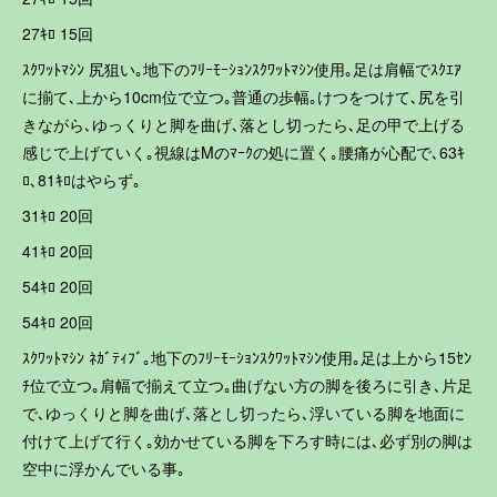
27ｷﾛ 15回
ｽｸﾜｯﾄﾏｼﾝ 尻狙い｡地下のﾌﾘｰﾓｰｼｮﾝｽｸﾜｯﾄﾏｼﾝ使用｡足は肩幅でｽｸｴｱ
に揃て､上から10cm位で立つ｡普通の歩幅｡けつをつけて､尻を引
きながら､ゆっくりと脚を曲げ､落とし切ったら､足の甲で上げる
感じで上げていく｡視線はMのﾏｰｸの処に置く｡腰痛が心配で､63ｷ
ﾛ､81ｷﾛはやらず｡
31ｷﾛ 20回
41ｷﾛ 20回
54ｷﾛ 20回
54ｷﾛ 20回
ｽｸﾜｯﾄﾏｼﾝ ﾈｶﾞﾃｨﾌﾞ｡地下のﾌﾘｰﾓｰｼｮﾝｽｸﾜｯﾄﾏｼﾝ使用｡足は上から15ｾﾝ
ﾁ位で立つ｡肩幅で揃えて立つ｡曲げない方の脚を後ろに引き､片足
で､ゆっくりと脚を曲げ､落とし切ったら､浮いている脚を地面に
付けて上げて行く｡効かせている脚を下ろす時には､必ず別の脚は
空中に浮かんでいる事｡