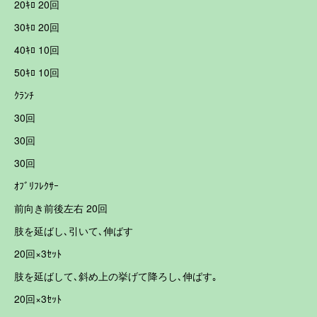
20ｷﾛ 20回
30ｷﾛ 20回
40ｷﾛ 10回
50ｷﾛ 10回
ｸﾗﾝﾁ
30回
30回
30回
ｵﾌﾞﾘﾌﾚｸｻｰ
前向き前後左右 20回
肢を延ばし､引いて､伸ばす
20回×3ｾｯﾄ
肢を延ばして､斜め上の挙げて降ろし､伸ばす｡
20回×3ｾｯﾄ