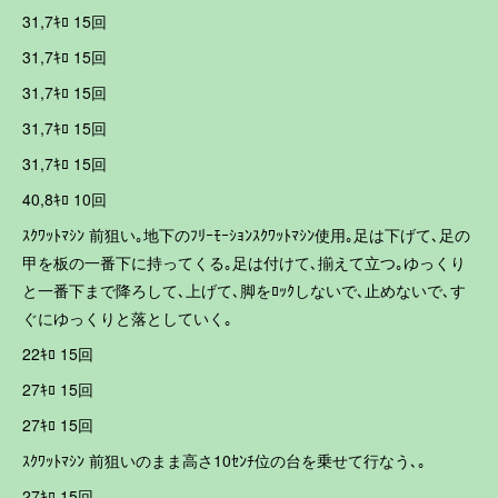
31,7ｷﾛ 15回
31,7ｷﾛ 15回
31,7ｷﾛ 15回
31,7ｷﾛ 15回
31,7ｷﾛ 15回
40,8ｷﾛ 10回
ｽｸﾜｯﾄﾏｼﾝ 前狙い｡地下のﾌﾘｰﾓｰｼｮﾝｽｸﾜｯﾄﾏｼﾝ使用｡足は下げて､足の
甲を板の一番下に持ってくる｡足は付けて､揃えて立つ｡ゆっくり
と一番下まで降ろして､上げて､脚をﾛｯｸしないで､止めないで､す
ぐにゆっくりと落としていく｡
22ｷﾛ 15回
27ｷﾛ 15回
27ｷﾛ 15回
ｽｸﾜｯﾄﾏｼﾝ 前狙いのまま高さ10ｾﾝﾁ位の台を乗せて行なう､｡
27ｷﾛ 15回