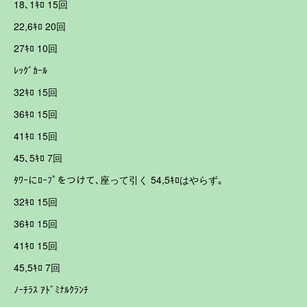
18､1ｷﾛ 15回
22,6ｷﾛ 20回
27ｷﾛ 10回
ﾚｯｸﾞｶｰﾙ
32ｷﾛ 15回
36ｷﾛ 15回
41ｷﾛ 15回
45､5ｷﾛ 7回
ﾀﾜｰにﾛｰﾌﾟをつけて､座って引く 54,5ｷﾛはやらず｡
32ｷﾛ 15回
36ｷﾛ 15回
41ｷﾛ 15回
45,5ｷﾛ 7回
ﾉｰﾁﾗｽ ｱﾄﾞﾐﾅﾙｸﾗﾝﾁ