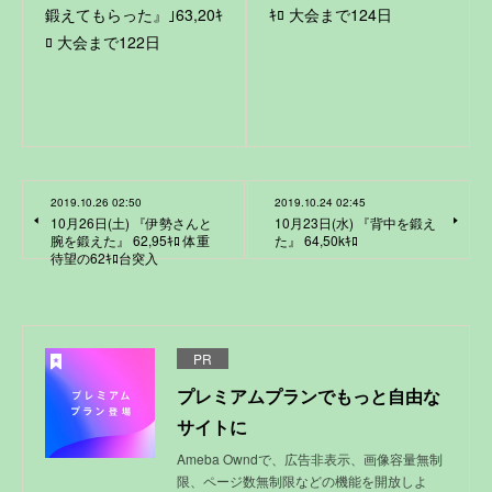
鍛えてもらった』｣63,20ｷ
ｷﾛ 大会まで124日
ﾛ 大会まで122日
2019.10.26 02:50
2019.10.24 02:45
10月26日(土) 『伊勢さんと
10月23日(水) 『背中を鍛え
腕を鍛えた』 62,95ｷﾛ 体重
た』 64,50kｷﾛ
待望の62ｷﾛ台突入
PR
プレミアムプランでもっと自由な
サイトに
Ameba Owndで、広告非表示、画像容量無制
限、ページ数無制限などの機能を開放しよ