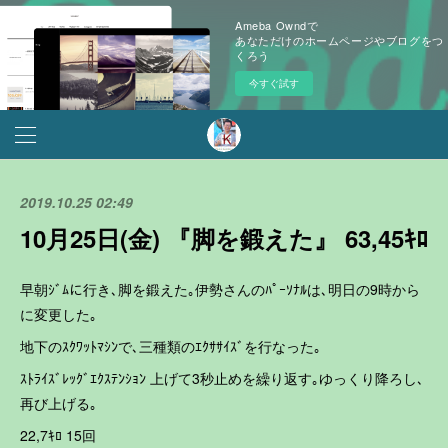
Ameba Owndで
あなただけのホームページやブログをつ
くろう
今すぐ試す
2019.10.25 02:49
10月25日(金) 『脚を鍛えた』 63,45ｷﾛ
早朝ｼﾞﾑに行き､脚を鍛えた｡伊勢さんのﾊﾟｰｿﾅﾙは､明日の9時から
に変更した｡
地下のｽｸﾜｯﾄﾏｼﾝで､三種類のｴｸｻｻｲｽﾞを行なった｡
ｽﾄﾗｲｽﾞﾚｯｸﾞｴｸｽﾃﾝｼｮﾝ 上げて3秒止めを繰り返す｡ゆっくり降ろし､
再び上げる｡
22,7ｷﾛ 15回