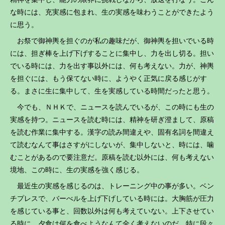
な時には、充実感に包まれ、生の実感を味わうことができたよう
に思う。
お祭で御神輿を担ぐのが私の趣味だが、御神輿を担いでいる時
には、担ぎ棒を上げ下げすることに集中し、力を出し切る。担い
でいる時には、力を出す事以外には、何も考えない。力が、神輿
を担ぐには、もう保てない時に、ようやく正気に戻る感じがす
る。まさに生に集中して、生を実感している時間だったと思う。
今でも、ＮＨＫで、ニュースを読んでいるが、この時にも生の
実感を持つ。ニュースを読む時には、精神を研ぎ澄まして、原稿
を読む作業に集中する。漢字の読み間違えや、固有名詞を間違え
て読むなんて事はさすがにしないが、集中しないと、時には、噛
むことがあるので要注意だ。原稿を読む以外には、何も考えない
境地、この時に、生の実感を強く感じる。
最近生の実感を感じるのは、トレーニング中の事が多い。ベン
チプレスで、バーべルを上げ下げしている時には。大胸筋が圧力
を感じている事と、回数以外は何も考えていない。上下させてい
る時に、夕食は何を食べようなんて全く考えないのだ。特に段々