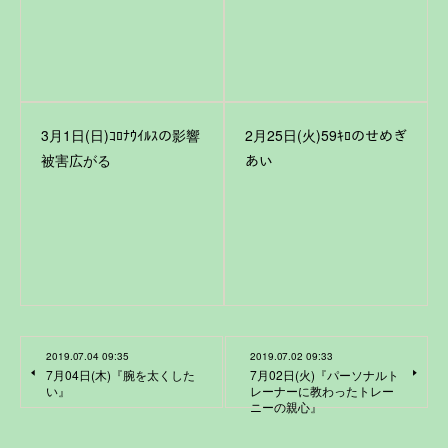
3月1日(日)ｺﾛﾅｳｲﾙｽの影響
2月25日(火)59ｷﾛのせめぎ
被害広がる
あい
2019.07.04 09:35
2019.07.02 09:33
7月04日(木)『腕を太くした
7月02日(火)『パーソナルト
い』
レーナーに教わったトレー
ニーの親心』