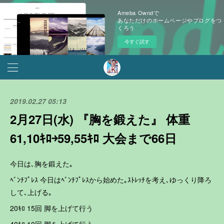
Ameba Owndで
あなただけのホームページやブログをつ
くろう
今すぐ試す
2019.02.27 05:13
2月27日(水) 『胸を鍛えた』 体重
61,10ｷﾛ￫59,55ｷﾛ 大会まで66日
今日は､胸を鍛えた｡
ﾍﾞﾝﾁﾌﾟﾚｽ 今日はﾍﾞﾝﾁﾌﾟﾚｽから始めた｡ｽﾄﾚｯﾁを考え､ゆっくり降ろ
して､上げる｡
20ｷﾛ 15回 脚を上げて行う