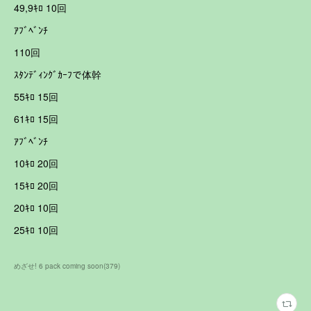
49,9ｷﾛ 10回
ｱﾌﾞﾍﾞﾝﾁ
110回
ｽﾀﾝﾃﾞｨﾝｸﾞｶｰﾌで体幹
55ｷﾛ 15回
61ｷﾛ 15回
ｱﾌﾞﾍﾞﾝﾁ
10ｷﾛ 20回
15ｷﾛ 20回
20ｷﾛ 10回
25ｷﾛ 10回
めざせ! 6 pack coming soon
(
379
)