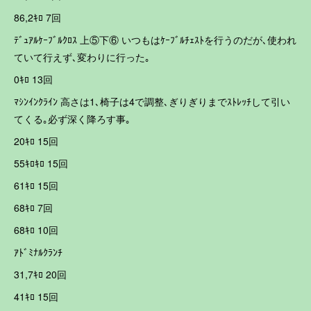
86,2ｷﾛ 7回
ﾃﾞｭｱﾙｹｰﾌﾞﾙｸﾛｽ 上⑤下⑥ いつもはｹｰﾌﾞﾙﾁｪｽﾄを行うのだが､使われ
ていて行えず､変わりに行った｡
0ｷﾛ 13回
ﾏｼﾝｲﾝｸﾗｲﾝ 高さは1､椅子は4で調整､ぎりぎりまでｽﾄﾚｯﾁして引い
てくる｡必ず深く降ろす事｡
20ｷﾛ 15回
55ｷﾛｷﾛ 15回
61ｷﾛ 15回
68ｷﾛ 7回
68ｷﾛ 10回
ｱﾄﾞﾐﾅﾙｸﾗﾝﾁ
31,7ｷﾛ 20回
41ｷﾛ 15回