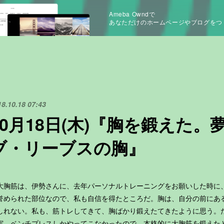
Ameba Owndで
あなただけのホームページやブログをつ
18.10.18 07:43
10月18日(木)『胸を鍛えた
ブ・リーブスの胸』
胸筋は、伊勢さんに、去年パーソナルトレーニングをお願いした時に
誉められた部位なので、私も自信を得たところだ。胸は、自分の前にあ
しれない。私も、筋トレしてきて、胸ばかり鍛えたてきたように思う。
実、ベンチプレスしかやってこなかったので、本格的に大胸筋を鍛えた