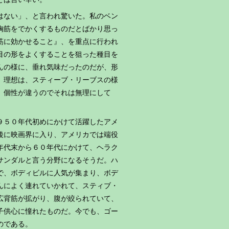
はない」、と言われ驚いた。私のベン
胸筋をでかくするものだとばかり思っ
筋に効かせること』、を重点に行われ
目の形をよくすることを狙った種目を
んの様に、垂れ気味だったのだが、形
。理想は、スティーブ・リーブスの様
、個性が違うのでそれは無理にして
９５０年代初めにかけて活躍したアメ
後に映画界に入り、アメリカでは端役
年代末から６０年代にかけて、ヘラク
サンダルと言う分野になるそうだ。ハ
で、ボディビルに人気が集まり、ボデ
んによく連れていかれて、スティブ・
広背筋が拡がり、腹が絞られていて、
子供心に憧れたものだ。今でも、ゴー
のである。