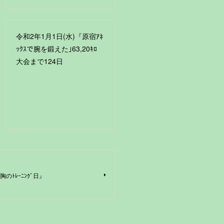
令和2年1月1日(水)『原宿ｱﾈ
ｯｸｽで腕を鍛えた｣63,20ｷﾛ
大会まで124日
胸のﾄﾚｰﾆﾝｸﾞ日』