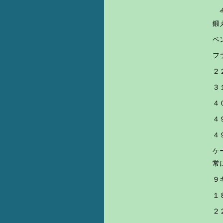
今
鍛
ベ
フ
２
３
４
４
４
ケ
常
１
２