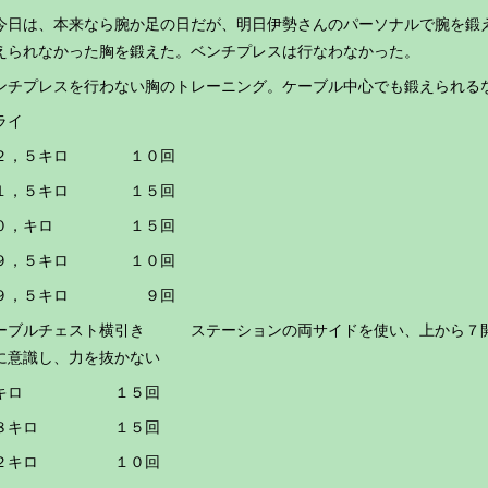
日は、本来なら腕か足の日だが、明日伊勢さんのパーソナルで腕を鍛
えられなかった胸を鍛えた。ベンチプレスは行なわなかった。
ンチプレスを行わない胸のトレーニング。ケーブル中心でも鍛えられる
ライ
２，５キロ １０回
１，５キロ １５回
０，キロ １５回
９，５キロ １０回
９，５キロ ９回
ーブルチェスト横引き ステーションの両サイドを使い、上から７開
に意識し、力を抜かない
９キロ １５回
８キロ １５回
２キロ １０回