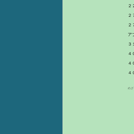
２
ア
３
４
４
４
めざせ