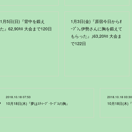
1月5日(日)『背中を鍛え
1月3日(金)『原宿今日からｵ
た』62,90ｷﾛ 大会まで120日
ｰﾌﾟﾝ｡伊勢さんに胸を鍛えて
もらった』｣63,20ｷﾛ 大会ま
で122日
2018.10.18 07:53
2018.10.18 03:30
10月18日(木)『夢はｽﾃｨｰﾌﾞ･ﾘｰﾌﾞｽの胸』
10月18日(木)『