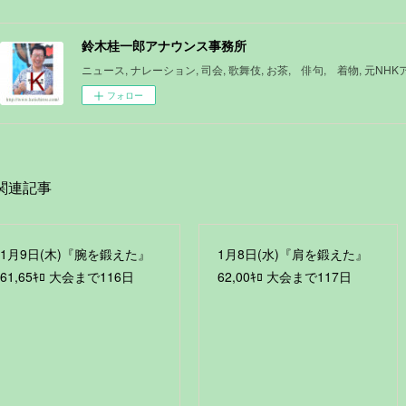
鈴木桂一郎アナウンス事務所
ニュース, ナレーション, 司会, 歌舞伎, お茶, 俳句, 着物, 元NH
フォロー
関連記事
1月9日(木)『腕を鍛えた』
1月8日(水)『肩を鍛えた』
61,65ｷﾛ 大会まで116日
62,00ｷﾛ 大会まで117日