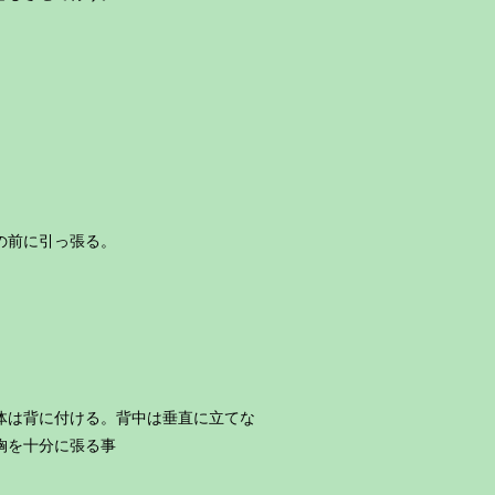
の前に引っ張る。
体は背に付ける。背中は垂直に立てな
胸を十分に張る事