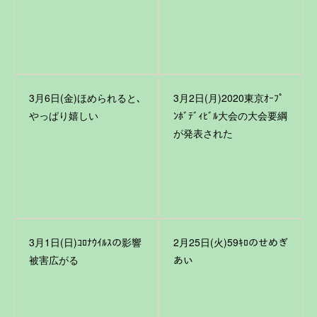
3月6日(金)ほめられると､
3月2日(月)2020東京ｵｰﾌﾟ
やっぱり嬉しい
ﾝﾎﾞﾃﾞｨﾋﾞﾙ大会の大会要綱
が発表された
3月1日(日)ｺﾛﾅｳｲﾙｽの影響
2月25日(火)59ｷﾛのせめぎ
被害広がる
あい