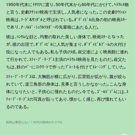
1950年代末にｲﾀﾘｱに渡り､50年代末から60年代にかけて､ﾍﾗｸﾚｽ物
と言う､史劇ｱｸｼｮﾝ映画で主演し､人気者になった｡この史劇ｱｸｼｮﾝ
映画は､ｿｰﾄﾞ&ｻﾝﾀﾞﾙと呼ばれている｡ﾎﾞﾃﾞｨﾋﾞﾙ出身の初の映画ｽﾀｰ
であり､ｱｰﾉﾙﾄﾞ･ｼｭﾜﾙﾂﾈｶﾞｰの先輩格にあたる人だ｡
彼は､ﾊﾝｻﾑな顔と､均整の取れた美しい身体で､映画ｽﾀｰとなった
が､彼の出現で､ﾎﾞﾃﾞｨﾋﾞﾙに人気が集まり､ﾎﾞﾃﾞｨﾋﾞﾙﾌﾞｰﾑの火付け
役になった人でもある｡私も子供の頃､叔父達によく映画館に連れ
て行かれて､ｽﾃｨｰﾌﾞ･ﾘｰﾌﾞｽ主演のﾍﾗｸﾚｽ映画を見たものだ｡叔父た
ちは､鉄のﾊﾞｰにｺﾝｸﾘｰﾄで作ったﾌﾟﾚｰﾄを付けてﾄﾚｰﾆﾝｸﾞしていた｡
ｽﾃｨｰﾌﾞ･ﾘｰﾌﾞｽは､大胸筋が横に広がり､広背筋が拡がり､腹が絞ら
れていて､逆三角形の身体は､見事と言うしかなかった｡こんな身
体になりたいと､子供心に憧れたものだ｡今でも､ｺﾞｰﾙﾄﾞｼﾞﾑには､ｽ
ﾃｨｰﾌﾞ･ﾘｰﾌﾞｽの写真が貼ってあり､懐かしく感じ､再び憧れてもい
るのである｡
筋肉は裏切らない！60代の筋肉ｴｯｾｰ
(
173
)