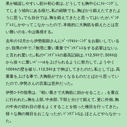
果が確認しやすい｡筋ﾄﾚ初心者は､どうしても胸中心にﾄﾚｰﾆﾝｸﾞし
てしまう傾向にある様だ｡私の経験でも､胸ばかり鍛えたてきたよ
うに思う｡でも自分では､胸を鍛えてきたと思ってはいたが､ﾍﾞﾝﾁ
ﾌﾟﾚｽしかやってこなかったので､本格的に大胸筋を鍛えたとは言
い難いのを､今は痛感する｡
去年の12月から伊勢龍顕さんにﾊﾟｰｿﾅﾙﾄﾚｰﾆﾝｸﾞをお願いしている
が､指導の中で､｢無理に重い重量でﾍﾞﾝﾁﾌﾟﾚｽをする必要はない｣､
と言われ驚いた｡私のﾍﾞﾝﾁﾌﾟﾚｽの最高記録は､112,5ｷﾛで､50ｷﾛ台
から徐々に重いﾊﾞｰべﾙを上げられるように努力して､ようやく
100ｷﾛの壁を破り､112,5ｷﾛまで伸ばしてきたのだ｡私としては､高
重量を上げる事で､大胸筋がでかくなるものだとばかり思ってい
たので､伊勢さんの言葉は意外だった｡
伊勢ｺｰﾁの指導は､『軽い重さで大胸筋に効かせること』､を重点
に行われた｡胸を上部､中央部､下部と分けて鍛えて､更に外側､胸
の中央の切れ目の形をよくすることを狙った種目を行ってきた｡
様々な胸の種目をおこなったが､ﾍﾞﾝﾁﾌﾟﾚｽは､ほとんどやらなかっ
た｡