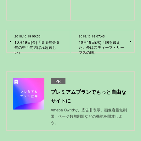
2018.10.19 00:56
2018.10.18 07:43
10月19日(金)『ＢＳ句会５
10月18日(木)『胸を鍛え
句の中４句選ばれ超嬉し
た。夢はスティーブ・リー
い』
ブスの胸』
PR
プレミアムプランでもっと自由な
サイトに
Ameba Owndで、広告非表示、画像容量無制
限、ページ数無制限などの機能を開放しよ
う。