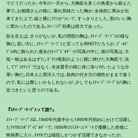
でどうだったか､今年の一月から､大胸筋を多くの角度から鍛えた
事で､お相撲さんの様に､垂れ気味だった胸が､全体的に厚みが出
来てきた上で､縦と横にﾗｲﾝがついて､すっきりとした､形のいい胸
に変わったのである｡ﾄﾚｰﾆﾝｸﾞ効果は絶大であった｡
欲を言えば､きりがないが､私の理想の胸は､ｽﾃｨｰﾌﾞ･ﾘｰﾌﾞｽの様な
胸だ｡若い方に､ｽﾃｨｰﾌﾞ･ﾘｰﾌﾞｽと言ってもWHO?だろうが､ｺﾞｰﾙﾄﾞ
ｼﾞﾑ内に飾られた過去のﾄｯﾌﾟﾋﾞﾙﾀﾞｰの写真の中に､彼の写真は､大
抵一枚はあるはずだ｡ｷﾞﾘｼｬ彫刻のように横に伸びた大胸筋で､決
してﾃﾞｺﾗﾃｨﾌﾞではなく､水泳選手の様に体に張り付いたような分
厚い胸だ｡日本人と西洋人では､筋肉の付き方の個性がまるで違う
ので､私には難しいかもしれないが､少しでもｽﾃｨｰﾌﾞ･ﾘｰﾌﾞｽの胸に
近づきたいと思うのである｡
『ｽﾃｨｰﾌﾞ･ﾘｰﾌﾞｽって誰?』
ｽﾃｨｰﾌﾞ･ﾘｰﾌﾞｽは､1940年代後半から1950年代初めにかけて活躍し
たｱﾒﾘｶのﾎﾞﾃﾞｨﾋﾞﾙﾀﾞｰで､1950年のﾐｽﾀｰﾕﾆﾊﾞｰｽで優勝した前後に
映画界に入り､ｱﾒﾘｶでは端役しかつかず活躍できなかったが､