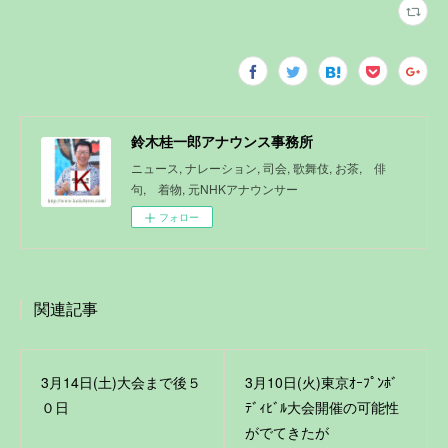
鈴木桂一郎アナウンス事務所
ニュース, ナレーション, 司会, 歌舞伎, お茶, 俳
句, 着物, 元NHKアナウンサー
フォロー
関連記事
3月14日(土)大会まで後５
3月10日(火)東京ｵｰﾌﾟﾝﾎﾞ
０日
ﾃﾞｨﾋﾞﾙ大会開催の可能性
がでてきたが