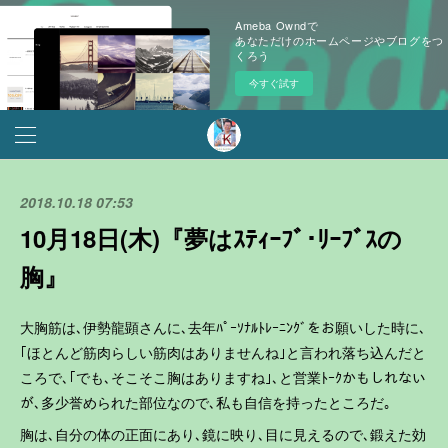
Ameba Owndで
あなただけのホームページやブログをつ
くろう
今すぐ試す
2018.10.18 07:53
10月18日(木)『夢はｽﾃｨｰﾌﾞ･ﾘｰﾌﾞｽの
胸』
大胸筋は､伊勢龍顕さんに､去年ﾊﾟｰｿﾅﾙﾄﾚｰﾆﾝｸﾞをお願いした時に､
｢ほとんど筋肉らしい筋肉はありませんね｣と言われ落ち込んだと
ころで､｢でも､そこそこ胸はありますね｣､と営業ﾄｰｸかもしれない
が､多少誉められた部位なので､私も自信を持ったところだ｡
胸は､自分の体の正面にあり､鏡に映り､目に見えるので､鍛えた効