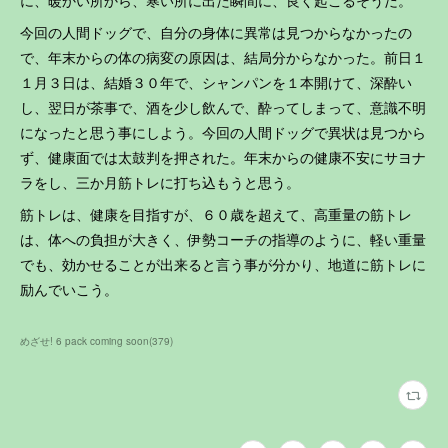
に、暖かい所から、寒い所に出た瞬間に、良く起こるそうだ。
今回の人間ドッグで、自分の身体に異常は見つからなかったの
で、年末からの体の病変の原因は、結局分からなかった。前日１
１月３日は、結婚３０年で、シャンパンを１本開けて、深酔い
し、翌日が茶事で、酒を少し飲んで、酔ってしまって、意識不明
になったと思う事にしよう。今回の人間ドッグで異状は見つから
ず、健康面では太鼓判を押された。年末からの健康不安にサヨナ
ラをし、三か月筋トレに打ち込もうと思う。
筋トレは、健康を目指すが、６０歳を超えて、高重量の筋トレ
は、体への負担が大きく、伊勢コーチの指導のように、軽い重量
でも、効かせることが出来ると言う事が分かり、地道に筋トレに
励んでいこう。
めざせ! 6 pack coming soon
(
379
)