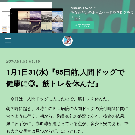
Ameba Owndで
あなただけのホームページやブログをつ
くろう
今すぐ試す
2018.01.31 01:16
1月1日31(水)『95日前,人間ドッグで
健康に◎。筋トレを休んだ』
今日は、人間ドッグに入ったので、筋トレを休んだ。
朝７時に起き、８時半のＰＬ病院の人間ドッグの受付時間に間に
合うように行く。朝から、満員御礼の盛況である。検査の結果、
尿にわずかに、赤血球が混じっている点が、多少不安である。で
も大きな異常は見つからず、ほっとした。