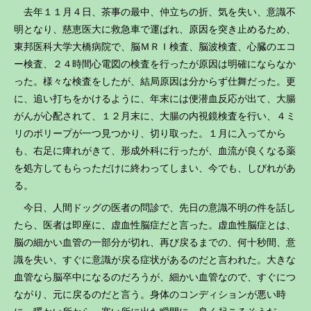
去年１１月４日、茶事の最中、仲立ちの折、気を失い、意識不
明となり、慈恵医大に救急車で運ばれ、原因を突き止めるため、
東邦医科大学大橋病院で、脳ＭＲＩ検査、脳波検査、心臓のエコ
ー検査、２４時間心電図の検査を行ったが原因は明確にならなか
った。様々な検査をしたが、結局原因は分からず仕舞だった。更
に、追い打ちをかけるように、年末には便潜血反応が出て、大腸
がんが心配されて、１２月末に、大腸の内視鏡検査を行い、４ミ
リのポリープが一つ見つかり、切り取った。１月に入ってから
も、右足に痺れがきて、形成外科に行ったが、血流が良くなる薬
を処方してもらっただけに終わってしまい、今でも、しびれがあ
る。
今日、人間ドッグの医者の問診で、先日の意識不明の件を話し
たら、医者は即座に、虚血性脳症だと言った。虚血性脳症とは、
脳の細かい血管の一部分が切れ、再び戻るまでの、何十秒間、意
識を失い、すぐに意識が戻る症状があるのだと言われた。大きな
血管なら脳卒中になるのだろうが、細かい血管なので、すぐにつ
ながり、元に戻るのだと言う。身体のコンディションが悪い時