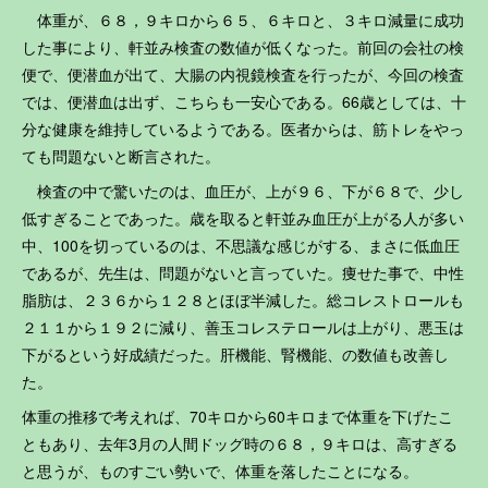
体重が、６８，９キロから６５、６キロと、３キロ減量に成功
した事により、軒並み検査の数値が低くなった。前回の会社の検
便で、便潜血が出て、大腸の内視鏡検査を行ったが、今回の検査
では、便潜血は出ず、こちらも一安心である。66歳としては、十
分な健康を維持しているようである。医者からは、筋トレをやっ
ても問題ないと断言された。
検査の中で驚いたのは、血圧が、上が９６、下が６８で、少し
低すぎることであった。歳を取ると軒並み血圧が上がる人が多い
中、100を切っているのは、不思議な感じがする、まさに低血圧
であるが、先生は、問題がないと言っていた。痩せた事で、中性
脂肪は、２３６から１２８とほぼ半減した。総コレストロールも
２１１から１９２に減り、善玉コレステロールは上がり、悪玉は
下がるという好成績だった。肝機能、腎機能、の数値も改善し
た。
体重の推移で考えれば、70キロから60キロまで体重を下げたこ
ともあり、去年3月の人間ドッグ時の６８，９キロは、高すぎる
と思うが、ものすごい勢いで、体重を落したことになる。