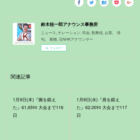
鈴木桂一郎アナウンス事務所
ニュース, ナレーション, 司会, 歌舞伎, お茶, 俳
句, 着物, 元NHKアナウンサー
フォロー
関連記事
1月9日(木)『腕を鍛え
1月8日(水)『肩を鍛え
た』61,65ｷﾛ 大会まで116
た』62,00ｷﾛ 大会まで117
日
日