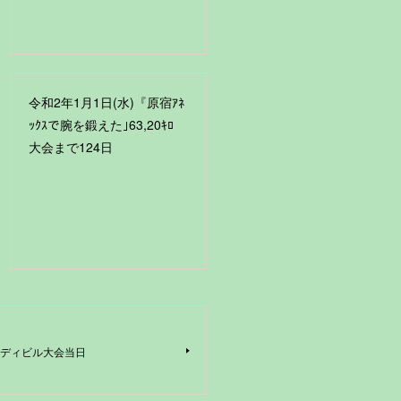
令和2年1月1日(水)『原宿ｱﾈ
ｯｸｽで腕を鍛えた｣63,20ｷﾛ
大会まで124日
ディビル大会当日