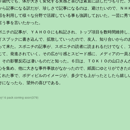
０歳代でも、体が大きく変化する実感と喜びは素直に話したつもりだ。
から記事になる訳だが、珍しさで記事になるのは、避けたいので、ＮＨ
暇を利用して様々な分野で活躍している事も強調しておいた。一芸に秀
言う事を言いたかった。
ポニチの記事が、ＹＡＨＯＯにも転記され、トップ項目を数時間維持し
イスブックに書き込んで、拡散していったので、友人、知り合いからの
って来た。スポニチの記事が、スポニチの読者に読まれるだけでなく、
じて、発進されていく。その広がり感とスピード感に、メディアの一員
、その影響反応は凄いものだと知った。６日は、ＴＯＫＩＯの山口さん
心を集め、他に大きな事件事故がなかったので、紙面にゆとりができた
くれた事で、ボディビルのイメージが、多少でも上がったとしたら嬉し
けになったら、望外の喜びである。
! 6 pack coming soon
(
379
)