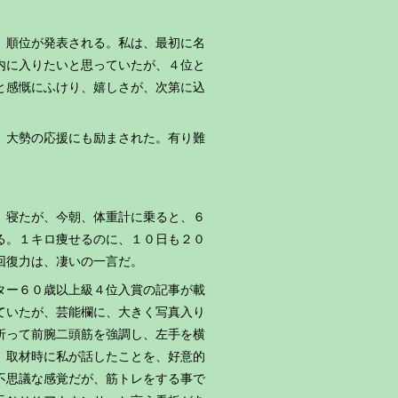
、順位が発表される。私は、最初に名
内に入りたいと思っていたが、４位と
と感慨にふけり、嬉しさが、次第に込
。大勢の応援にも励まされた。有り難
』
、寝たが、今朝、体重計に乗ると、６
る。１キロ痩せるのに、１０日も２０
回復力は、凄いの一言だ。
ター６０歳以上級４位入賞の記事が載
ていたが、芸能欄に、大きく写真入り
折って前腕二頭筋を強調し、左手を横
、取材時に私が話したことを、好意的
不思議な感覚だが、筋トレをする事で