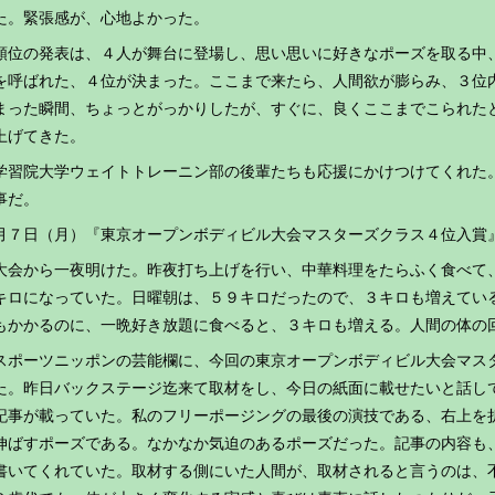
た。緊張感が、心地よかった。
位の発表は、４人が舞台に登場し、思い思いに好きなポーズを取る中
を呼ばれた、４位が決まった。ここまで来たら、人間欲が膨らみ、３位
まった瞬間、ちょっとがっかりしたが、すぐに、良くここまでこられた
上げてきた。
習院大学ウェイトトレーニン部の後輩たちも応援にかけつけてくれた
事だ。
月７日（月）『東京オープンボディビル大会マスターズクラス４位入賞
会から一夜明けた。昨夜打ち上げを行い、中華料理をたらふく食べて
キロになっていた。日曜朝は、５９キロだったので、３キロも増えてい
もかかるのに、一晩好き放題に食べると、３キロも増える。人間の体の
ポーツニッポンの芸能欄に、今回の東京オープンボディビル大会マス
た。昨日バックステージ迄来て取材をし、今日の紙面に載せたいと話し
記事が載っていた。私のフリーポージングの最後の演技である、右上を
伸ばすポーズである。なかなか気迫のあるポーズだった。記事の内容も
書いてくれていた。取材する側にいた人間が、取材されると言うのは、