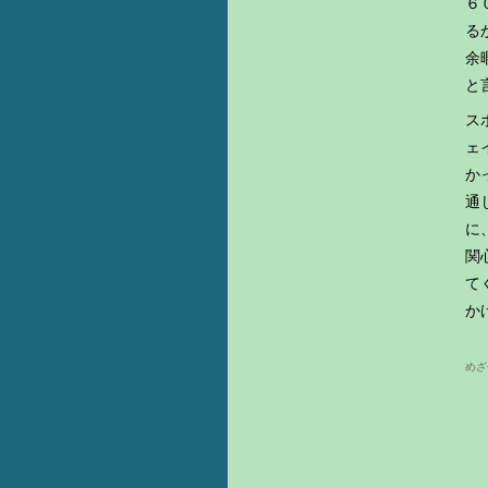
６
る
余
と
ス
ェ
か
通
に
関
て
か
めざせ