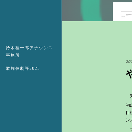
鈴木桂一郎アナウンス
事務所
20
歌舞伎劇評2025
東
初
目
ン
フ