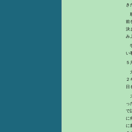
き
順
前
決
み
学
い
５
大
２
日
ス
っ
で
に
に