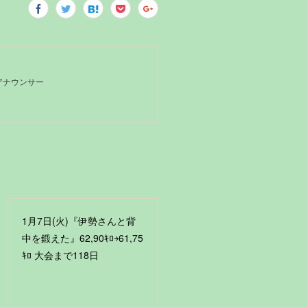
Kアナウンサー
1月7日(火)『伊勢さんと背
中を鍛えた』62,90ｷﾛ￫61,75
ｷﾛ 大会まで118日