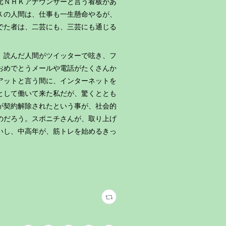
元ＮＨＫアナウンサーと言う看板があ
Ｋの人間は、仕事も一生懸命やるが、
でた者は、二芸にも、三芸にも通じる
、読んだ人間がツイッターで呟き、フ
おめでとうメールや電話がたくさんか
アットと言う間に、インターネットを
として働いて来た私だが、驚くととも
が契約解除されたという事が、社会的
のだろう。スポニチさんが、取り上げ
いし、中高年が、筋トレを始めるきっ