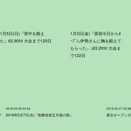
1月5日(日)『背中を鍛え
1月3日(金)『原宿今日からｵ
た』62,90ｷﾛ 大会まで120日
ｰﾌﾟﾝ｡伊勢さんに胸を鍛えて
もらった』｣63,20ｷﾛ 大会ま
で122日
2018.05.09 03:42
2018.05.07 03:38
2018年5月7日(水)『歌舞伎座五月昼の部』
東京オープンボ