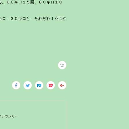
る。６０キロ１５回、８０キロ１０
キロ、３０キロと、それぞれ１０回や
Kアナウンサー