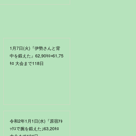
1月7日(火)『伊勢さんと背
中を鍛えた』62,90ｷﾛ￫61,75
ｷﾛ 大会まで118日
令和2年1月1日(水)『原宿ｱﾈ
ｯｸｽで腕を鍛えた｣63,20ｷﾛ
大会まで124日