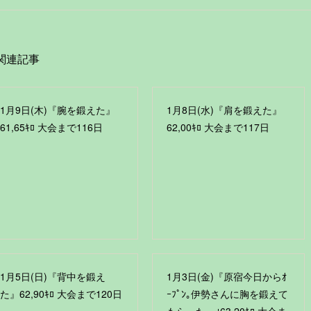
関連記事
1月9日(木)『腕を鍛えた』
1月8日(水)『肩を鍛えた』
61,65ｷﾛ 大会まで116日
62,00ｷﾛ 大会まで117日
1月5日(日)『背中を鍛え
1月3日(金)『原宿今日からｵ
た』62,90ｷﾛ 大会まで120日
ｰﾌﾟﾝ｡伊勢さんに胸を鍛えて
もらった』｣63,20ｷﾛ 大会ま