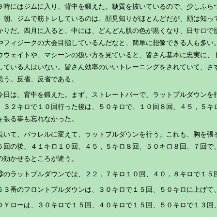
時にはジムに入り、背中を鍛えた。糖質を抜いているので、少しふら
。朝、ジムで筋トレしているのは、顔見知りがほとんどだが、顔は知っ
かりだ。四月に入ると、中には、どんどん肌の色が黒くなり、日サロで
やフィジークの大会目指しているんだなと、簡単に想像できる人も多い
ウウェイトや、マシーンの扱い方を見ていると、皆さん基本に忠実に、
している人はいない。皆さん効率のいいトレーニングをされていて、さ
思う。反省、反省である。
日は、背中を鍛えた。まず、ストレートバーで、ラットプルダウンを
。３２キロで１０回行った後は、５０キロで、１０回８回、４５，５キ
を張る事も忘れなかった。
いて、パラレルに変えて、ラットプルダウンを行う。これも、胸を張
５回の後、４１キロ１０回、４５，５キロ８回、５０キロ８回、７回で
の効かせるところが違う。
のラットプルダウンでは、２２，７キロ１０回、４０，８キロで１５
３番のフロントプルダウンは、３０キロで１５回、５０キロに上げて
Ｙローは、３０キロで１５回、４０キロで１５回、５０キロで１３回