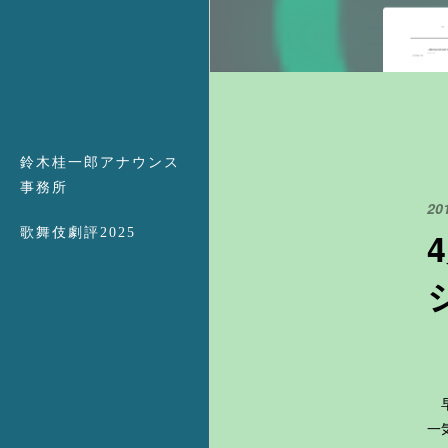
鈴木桂一郎アナウンス
事務所
20
歌舞伎劇評2025
早
一