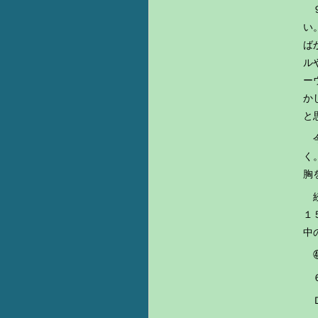
９
い
ば
ル
ー
か
と
今
く
胸
続
１
中
㊸
６
Ｄ