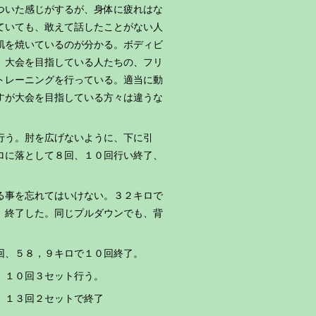
ついた感じがするが、身体に疲れはな
ていても、敢えて話したことがない人
肌を焼いているのが分かる。ボディビ
。大会を目指している人たちの、フリ
トレーニングを行っている。適当に動
すが大会を目指している方々は違うな
行う。肘を広げないように、下に引
ロに落として８回、１０回行い終了、
る事を忘れてはいけない。３２キロで
、終了した。同じプルダウンでも、背
回、５８，９キロで１０回終了。
、１０回３セット行う。
、１３回２セットで終了