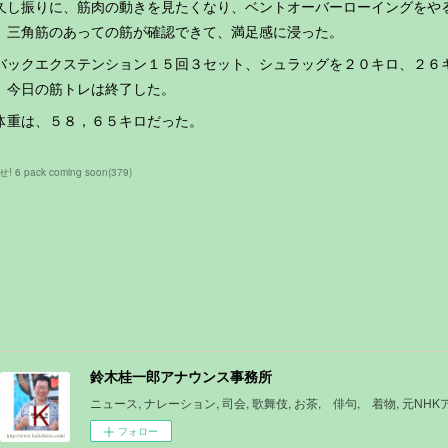
し振りに、筋肉の動きを見たくなり、ベントオーバーローイングをや
。三角筋のあっての筋が確認できて、満足感に浸った。
ックエクステンション１５回３セット、シュラッグを２０キロ、２６
、今日の筋トレは終了した。
重は、５８，６５キロだった。
! 6 pack coming soon
(
379
)
鈴木桂一郎アナウンス事務所
ニュース, ナレーション, 司会, 歌舞伎, お茶, 俳句, 着物, 元NH
フォロー