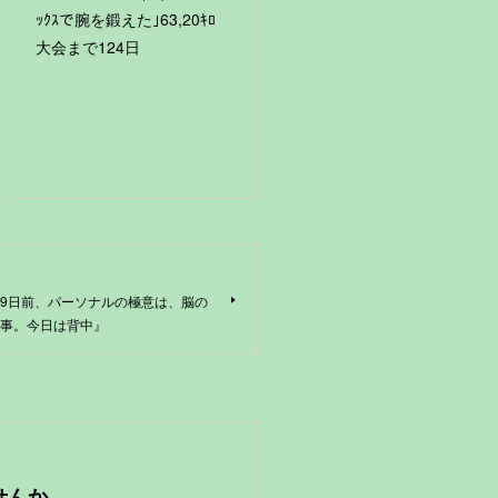
ｯｸｽで腕を鍛えた｣63,20ｷﾛ
大会まで124日
『79日前、パーソナルの極意は、脳の
事。今日は背中』
せんか