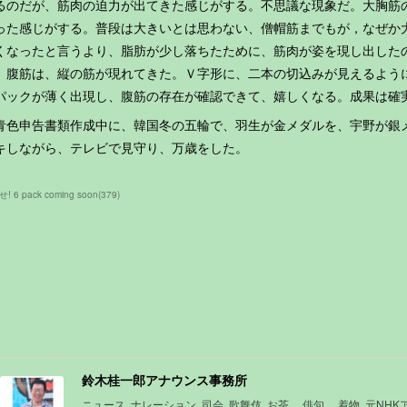
るのだが、筋肉の迫力が出てきた感じがする。不思議な現象だ。大胸筋
った感じがする。普段は大きいとは思わない、僧帽筋までもが，なぜか
くなったと言うより、脂肪が少し落ちたために、筋肉が姿を現し出した
。腹筋は、縦の筋が現れてきた。Ｖ字形に、二本の切込みが見えるよう
パックが薄く出現し、腹筋の存在が確認できて、嬉しくなる。成果は確
色申告書類作成中に、韓国冬の五輪で、羽生が金メダルを、宇野が銀
キしながら、テレビで見守り、万歳をした。
! 6 pack coming soon
(
379
)
鈴木桂一郎アナウンス事務所
ニュース, ナレーション, 司会, 歌舞伎, お茶, 俳句, 着物, 元NH