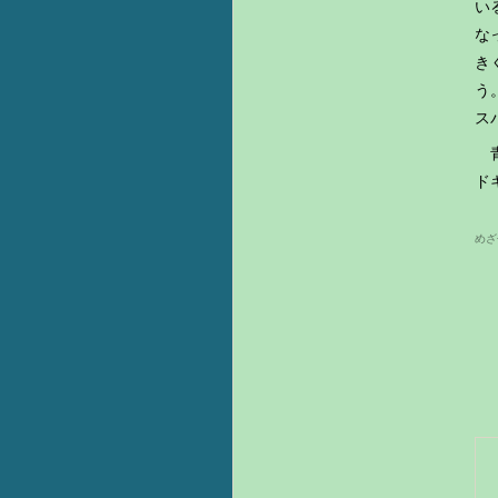
い
な
き
う
ス
青
ド
めざせ