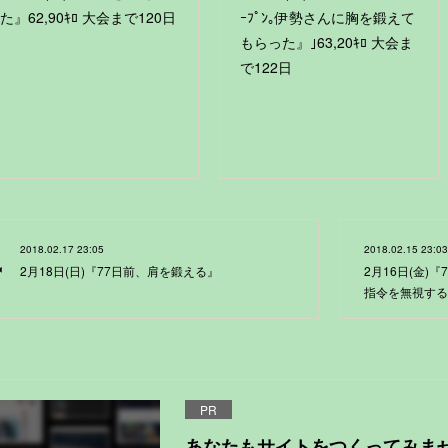
た』62,90ｷﾛ 大会まで120日
ｰﾌﾟﾝ｡伊勢さんに胸を鍛えて
もらった』｣63,20ｷﾛ 大会ま
で122日
2018.02.17 23:05
2018.02.15 23:03
2月18日(日)『77日前、肩を鍛える』
2月16日(金)
指令を無視する
PR
あなたもサイトをつくってみま