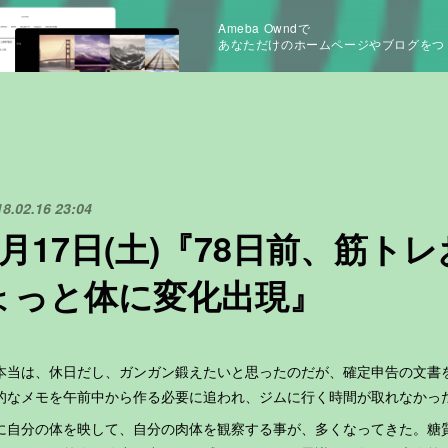
Ameba Owndで
あなただけのホームページやブログをつ
18.02.16 23:04
2月17日(土)『78日前、筋ト
ょっと体に変化出現』
当は、休日だし、ガンガン鍛えたいと思ったのだが、確定申告の文書
的なメモを午前中から作る必要に追われ、ジムに行く時間が取れなかっ
に自分の体を映して、自分の肉体を観察する事が、多くなってきた。糖