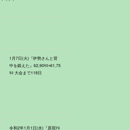
1月7日(火)『伊勢さんと背
中を鍛えた』62,90ｷﾛ￫61,75
ｷﾛ 大会まで118日
令和2年1月1日(水)『原宿ｱﾈ