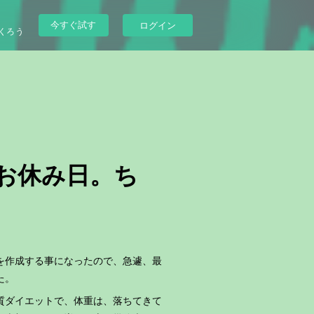
今すぐ試す
ログイン
くろう
レお休み日。ち
を作成する事になったので、急遽、最
た。
質ダイエットで、体重は、落ちてきて