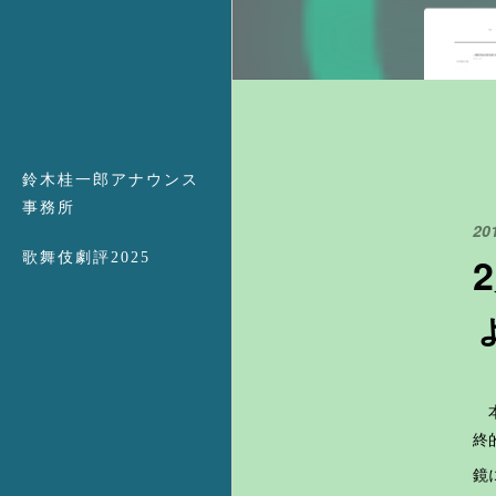
鈴木桂一郎アナウンス
事務所
20
歌舞伎劇評2025
本
終
鏡