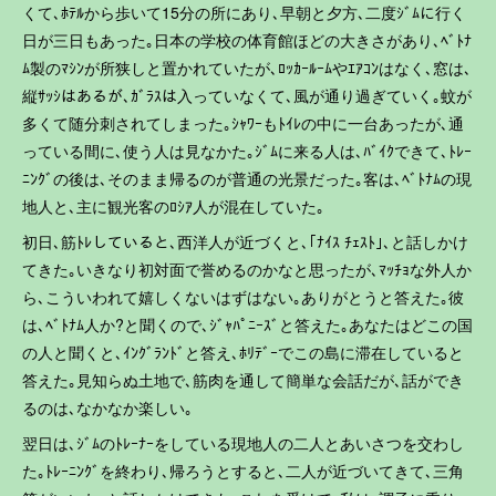
くて､ﾎﾃﾙから歩いて15分の所にあり､早朝と夕方､二度ｼﾞﾑに行く
日が三日もあった｡日本の学校の体育館ほどの大きさがあり､ﾍﾞﾄﾅ
ﾑ製のﾏｼﾝが所狭しと置かれていたが､ﾛｯｶｰﾙｰﾑやｴｱｺﾝはなく､窓は､
縦ｻｯｼはあるが､ｶﾞﾗｽは入っていなくて､風が通り過ぎていく｡蚊が
多くて随分刺されてしまった｡ｼｬﾜｰもﾄｲﾚの中に一台あったが､通
っている間に､使う人は見なかた｡ｼﾞﾑに来る人は､ﾊﾞｲｸできて､ﾄﾚｰ
ﾆﾝｸﾞの後は､そのまま帰るのが普通の光景だった｡客は､ﾍﾞﾄﾅﾑの現
地人と､主に観光客のﾛｼｱ人が混在していた｡
初日､筋ﾄﾚしていると､西洋人が近づくと､｢ﾅｲｽ ﾁｪｽﾄ｣､と話しかけ
てきた｡いきなり初対面で誉めるのかなと思ったが､ﾏｯﾁｮな外人か
ら､こういわれて嬉しくないはずはない｡ありがとうと答えた｡彼
は､ﾍﾞﾄﾅﾑ人か?と聞くので､ｼﾞｬﾊﾟﾆｰｽﾞと答えた｡あなたはどこの国
の人と聞くと､ｲﾝｸﾞﾗﾝﾄﾞと答え､ﾎﾘﾃﾞｰでこの島に滞在していると
答えた｡見知らぬ土地で､筋肉を通して簡単な会話だが､話ができ
るのは､なかなか楽しい｡
翌日は､ｼﾞﾑのﾄﾚｰﾅｰをしている現地人の二人とあいさつを交わし
た｡ﾄﾚｰﾆﾝｸﾞを終わり､帰ろうとすると､二人が近づいてきて､三角