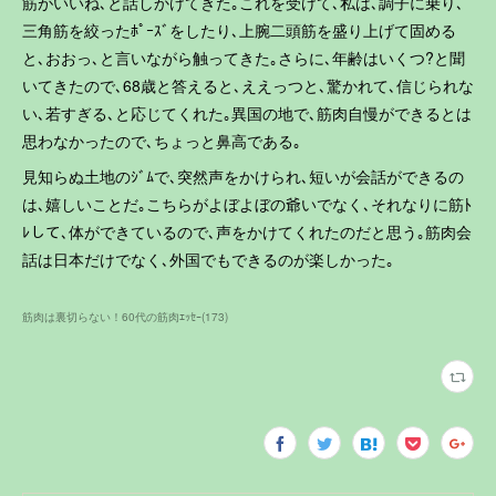
筋がいいね､と話しかけてきた｡これを受けて､私は､調子に乗り､
三角筋を絞ったﾎﾟｰｽﾞをしたり､上腕二頭筋を盛り上げて固める
と､おおっ､と言いながら触ってきた｡さらに､年齢はいくつ?と聞
いてきたので､68歳と答えると､ええっつと､驚かれて､信じられな
い､若すぎる､と応じてくれた｡異国の地で､筋肉自慢ができるとは
思わなかったので､ちょっと鼻高である｡
見知らぬ土地のｼﾞﾑで､突然声をかけられ､短いが会話ができるの
は､嬉しいことだ｡こちらがよぼよぼの爺いでなく､それなりに筋ﾄ
ﾚして､体ができているので､声をかけてくれたのだと思う｡筋肉会
話は日本だけでなく､外国でもできるのが楽しかった｡
筋肉は裏切らない！60代の筋肉ｴｯｾｰ
(
173
)