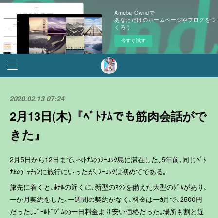
Ameba Owndで
あなただけのホームページやブログをつ
くろう
今すぐ試す
2020.02.13 07:24
2月13日(木)『ﾍﾞﾄﾅﾑでも筋肉会話がで
きた』
2月5日から12日まで､べﾄﾅﾑのﾌｰｺｯｸ島に滞在した｡5年前､同じﾍﾞﾄ
ﾅﾑのﾆｬﾁｬﾝに旅行にいったが､ﾌｰｺｯｸは初めてである｡
旅先に着くと､ﾎﾃﾙの近くに､新型のﾏｼﾝを備えた大型のｼﾞﾑがあり､
一か月契約をした｡一週間の契約がなく､料金は一ｶ月で､2500円
だった｡ｺﾞｰﾙﾄﾞｼﾞﾑの一日料金より安い価格だった｡場所も割と近