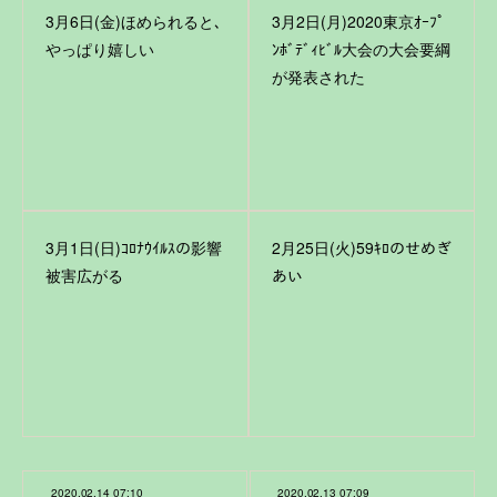
3月6日(金)ほめられると､
3月2日(月)2020東京ｵｰﾌﾟ
やっぱり嬉しい
ﾝﾎﾞﾃﾞｨﾋﾞﾙ大会の大会要綱
が発表された
3月1日(日)ｺﾛﾅｳｲﾙｽの影響
2月25日(火)59ｷﾛのせめぎ
被害広がる
あい
2020.02.14 07:10
2020.02.13 07:09