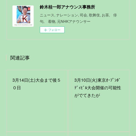
鈴木桂一郎アナウンス事務所
ニュース, ナレーション, 司会, 歌舞伎, お茶, 俳
句, 着物, 元NHKアナウンサー
フォロー
関連記事
3月14日(土)大会まで後５
3月10日(火)東京ｵｰﾌﾟﾝﾎﾞ
０日
ﾃﾞｨﾋﾞﾙ大会開催の可能性
がでてきたが