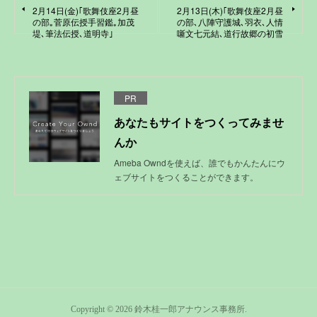
2月14日(金)｢歌舞伎座2月昼
2月13日(木)｢歌舞伎座2月昼
の部｡菅原伝授手習鑑｡加茂
の部､八陣守護城､羽衣､人情
堤､筆法伝授､道明寺｣
噺文七元結､道行故郷の初雪
PR
あなたもサイトをつくってみませ
んか
Ameba Owndを使えば、誰でもかんたんにウ
ェブサイトをつくることができます。
Copyright ©
2026
鈴木桂一郎アナウンス事務所
.