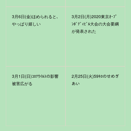
3月6日(金)ほめられると､
3月2日(月)2020東京ｵｰﾌﾟ
やっぱり嬉しい
ﾝﾎﾞﾃﾞｨﾋﾞﾙ大会の大会要綱
が発表された
3月1日(日)ｺﾛﾅｳｲﾙｽの影響
2月25日(火)59ｷﾛのせめぎ
被害広がる
あい