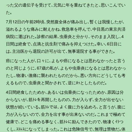
った父の遺伝子を受けて､元気に年を重ねてきたと､思いこんでい
た｡
7月12日の午前2時頃､突然腹全体が痛み出し､暫くは我慢したが､
溢れるような痛みに耐えかね､救急車を呼んで､中目黒の東京共済
病院に運ばれた｡診察の結果､虫垂炎と分かり､そのまま入院し､4
日間は絶食で､点滴と抗生剤で痛みを抑えつけた｡幸い､6日目に
は､主治医から退院の許可が出て､無事退院する事ができた｡
癌になった人が､口々に､よもや癌になるとは思わなかったと言う
のと同じように､67歳の私が､よもや虫垂炎になるとは思わなかっ
たし､物凄い激痛に襲われたものだから､悪い方向にどうしても考
えるもので､虫垂炎と聞かされて､逆にﾎｯとしたものだ｡
4日間絶食したためか､あるいは虫垂炎になったためか､原因は分
からないが､筋ﾄﾚを再開したものの､力が入らず､全力が出せない
状態が続いている｡筋ﾄﾚでは､よく腹に力を込めろ､と言うが､腹に
力が入らないので､全力を出す事が出来ないのだ｡これまで極めて
健康で､どこを痛める事なく､筋ﾄﾚに励んできたので､物凄くｲﾗつ
くし､ｽﾄﾚｽになってしまった｡これは危険信号で､無理は禁物だ｡体