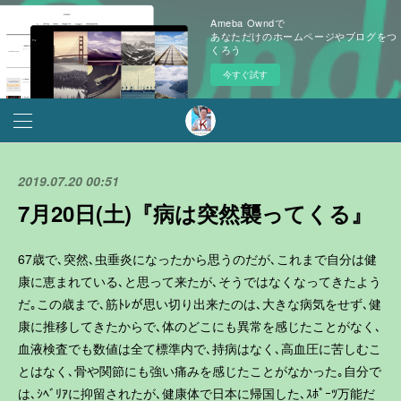
Ameba Owndで
あなただけのホームページやブログをつ
くろう
今すぐ試す
2019.07.20 00:51
7月20日(土)『病は突然襲ってくる』
67歳で､突然､虫垂炎になったから思うのだが､これまで自分は健
康に恵まれている､と思って来たが､そうではなくなってきたよう
だ｡この歳まで､筋ﾄﾚが思い切り出来たのは､大きな病気をせず､健
康に推移してきたからで､体のどこにも異常を感じたことがなく､
血液検査でも数値は全て標準内で､持病はなく､高血圧に苦しむこ
とはなく､骨や関節にも強い痛みを感じたことがなかった｡自分で
は､ｼﾍﾞﾘｱに抑留されたが､健康体で日本に帰国した､ｽﾎﾟｰﾂ万能だ