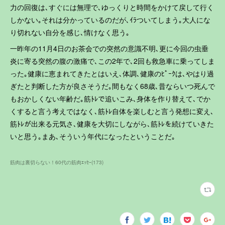
力の回復は､すぐには無理で､ゆっくりと時間をかけて戻して行く
しかない｡それは分かっているのだが､ｲﾗついてしまう｡大人にな
り切れない自分を感じ､情けなく思う｡
一昨年の11月4日のお茶会での突然の意識不明､更に今回の虫垂
炎に寄る突然の腹の激痛で､この2年で､2回も救急車に乗ってしま
った｡健康に恵まれてきたとはいえ､体調､健康のﾋﾟｰｸは､やはり過
ぎたと判断した方が良さそうだ｡間もなく68歳､昔ならいつ死んで
もおかしくない年齢だ｡筋ﾄﾚで追いこみ､身体を作り替えて､でか
くすると言う考えではなく､筋ﾄﾚ自体を楽しむと言う発想に変え､
筋ﾄﾚが出来る元気さ､健康を大切にしながら､筋ﾄﾚを続けていきた
いと思う｡まあ､そういう年代になったということだ｡
筋肉は裏切らない！60代の筋肉ｴｯｾｰ
(
173
)