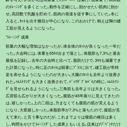
のﾄﾚｰﾆﾝｸﾞを多くとった｡動作を正確にし､効かせたい筋肉に効か
せ､高回数で乳酸を貯めて､筋肉の発達を促す事にしていた｡冬に
入ると､ｶｯﾄを出す種目が中心になり､このおかげで､例えば脚の縫
工筋が見えるようになった｡
*ﾄﾚｰﾆﾝｸﾞ成果
筋量の大幅な増加はなかったが､体全体のｶｯﾄが良くなった一年だ
った｡大会時には､体重を55ｷﾛ台まで落とし､体脂肪も7,3%と過去
最低を記録し､去年の大会時と比べて､脂肪だけで､3ｷﾛも減量でき
た計算になった｡特に足のｶｯﾄは顕著にﾌﾟﾗｽに出て､縫工筋が常時
姿を表せるようになったのが大きい｡大腿のｶｯﾄも去年より改善さ
れた｡ﾊﾑｽﾄﾘﾝｸﾞも大きく改善されて､ﾊﾞｯｸﾀﾞﾌﾞﾙﾊﾞｲの時に､ﾊﾑｽﾄﾘﾝ
ｸﾞを見せられるようになった｡三角筋も去年よりは大きくなった｡
広背筋も広がりが大きくなった｡腹筋が45年振りに見えてきたの
は､嬉しかった｡上の二段は､力まなくても腹筋の筋が見えるよう
になり､大変嬉しかった｡体脂肪率が7,3%と落ちたので､腹筋が見
えて来た､と言う事なのだが､これまでよりは腹筋の種目は多く
し､時間をかけてﾄﾚｰﾆﾝｸﾞした成果ともいえる｡従来はｱﾌﾞﾍﾞﾝﾁだけ