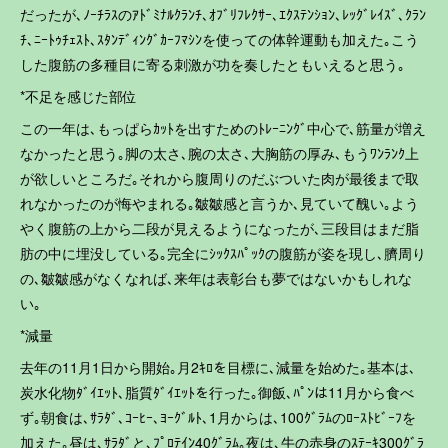
だったが､ﾉｰﾁﾗｽのｱﾄﾞﾐﾅﾙｸﾗﾝﾁ､ｵﾌﾞﾘﾌﾚｸｻｰ､ｴｸｽﾃﾝｼｮﾝ､ﾚｯｸﾞﾚｲｽﾞ､ｸﾗﾝ
ﾁ､ﾆｰﾄｩﾁｪｽﾄ､ｽﾀﾝﾃﾞｨﾝｸﾞｶｰﾌﾏｼﾝを使っての体幹運動も加えた｡こう
した腹筋の多種目に寄る刺激が功を奏したともいえると思う｡
*不足を感じた部位
この一年は､もっぱらｶｯﾄを出すためのﾄﾚｰﾆﾝｸﾞ中心で､筋量が増え
なかったと思う｡脚の太さ､腕の太さ､大胸筋の厚み､もうﾜﾝﾗﾝｸ上
が欲しいところだ｡それから腹周りのだぶついた肉が最後まで取
れなかったのが悔やまれる｡皺皺感と言うか､見ていて醜い｡よう
やく腹筋の上から二段が見えるようになったが､三段目はまだ脂
肪の中に埋没している｡完全にｼｯｸｽﾊﾟｯｸの腹筋が姿を現し､臍周り
の､皺皺感がなくなれば､来年は表彰台も夢ではないかもしれな
い｡
*減量
去年の11月1日から開始｡月2ｷﾛを目標に､減量を始めた｡基本は､
炭水化物ﾀﾞｲｴｯﾄ､脂質ﾀﾞｲｴｯﾄを行った｡御飯､ﾊﾟﾝは11月から食べ
ず｡朝食は､ｻﾗﾀﾞ､ｺｰﾋｰ､ﾖｰｸﾞﾙﾄ､1月からは､100ｸﾞﾗﾑのﾛｰｽﾄﾋﾞｰﾌを
加えた｡昼は､ｻﾗﾀﾞと､ﾌﾟﾛﾃｲﾝ40ｸﾞﾗﾑ｡夜は､牛の赤身のｽﾃｰｷ300ｸﾞﾗ