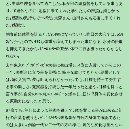
と､中華料理を食べて過ごした｡私が部の総監督をしている事もあ
り､10連休なのに､応援に来てくれた学生たちの声援は嬉しかっ
た｡感謝の気持ちで一杯だ｡大森さん､山田さんも応援に来てくれ
た｡感謝だ｡
朝食前に体重を計ると､59,4ｷﾛになっていた｡昨日の大会では､55ｷ
ﾛ台だったので､4ｷﾛも体重が増えてしまった事になる｡水分の摂取
を抑えてきたから､ﾋﾞｰﾙやｳｰﾛﾝ茶が､体中に行き渡ったからかもし
れない｡
去年東京ｵｰﾌﾟﾝﾎﾞﾃﾞｨﾋﾞﾙ大会に初出場し､4位に入賞してからこの
一年､表彰台に立つ事を目標に､筋ﾄﾚを続けてきたが､結果として
は､5位入賞で､夢は叶えられなかった｡でも､目標を持って努力す
る事の楽しさ､充実感を持続した一年だったと思う｡目標を持つと
言う事が､自分の中の心のｴﾈﾙｷﾞｰを燃やし､筋ﾄﾚで身体を変化させ
る原動力になったと思う｡
67歳でも､筋ﾄﾚによって筋肉を鍛えて､体を変える事が出来る｡流
行の言葉を使うと､ﾎﾞﾃﾞｨﾒｲｸ出来る事が自分の身体で確認できた
のは大きい｡勿論十代や二十代の方の様に､劇的な変化は望めない