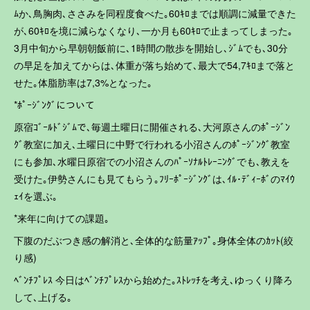
ﾑか､鳥胸肉､ささみを同程度食べた｡60ｷﾛまでは順調に減量できた
が､60ｷﾛを境に減らなくなり､一か月も60ｷﾛで止まってしまった｡
3月中旬から早朝朝飯前に､1時間の散歩を開始し､ｼﾞﾑでも､30分
の早足を加えてからは､体重が落ち始めて､最大で54,7ｷﾛまで落と
せた｡体脂肪率は7,3%となった｡
*ﾎﾟｰｼﾞﾝｸﾞについて
原宿ｺﾞｰﾙﾄﾞｼﾞﾑで､毎週土曜日に開催される､大河原さんのﾎﾟｰｼﾞﾝ
ｸﾞ教室に加え､土曜日に中野で行われる小沼さんのﾎﾟｰｼﾞﾝｸﾞ教室
にも参加､水曜日原宿での小沼さんのﾊﾟｰｿﾅﾙﾄﾚｰﾆﾝｸﾞでも､教えを
受けた｡伊勢さんにも見てもらう｡ﾌﾘｰﾎﾟｰｼﾞﾝｸﾞは､ｲﾙ･ﾃﾞｨｰﾎﾞのﾏｲｳ
ｪｲを選ぶ｡
*来年に向けての課題｡
下腹のだぶつき感の解消と､全体的な筋量ｱｯﾌﾟ｡身体全体のｶｯﾄ(絞
り感)
ﾍﾞﾝﾁﾌﾟﾚｽ 今日はﾍﾞﾝﾁﾌﾟﾚｽから始めた｡ｽﾄﾚｯﾁを考え､ゆっくり降ろ
して､上げる｡