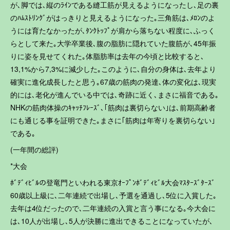
が､脚では､縦のﾗｲﾝである縫工筋が見えるようになったし､足の裏
のﾊﾑｽﾄﾘﾝｸﾞがはっきりと見えるようになった｡三角筋は､ﾒﾛﾝのよ
うには育たなかったが､ﾀﾝｸﾄｯﾌﾟが肩から落ちない程度に､ふっく
らとして来た｡大学卒業後､腹の脂肪に隠れていた腹筋が､45年振
りに姿を見せてくれた｡体脂肪率は去年の今頃と比較すると､
13,1%から7,3%に減少した｡このように､自分の身体は､去年より
確実に進化成長したと思う｡67歳の筋肉の発達､体の変化は､現実
的には､老化が進んでいる中では､奇跡に近く､まさに福音である｡
NHKの筋肉体操のｷｬｯﾁﾌﾚｰｽﾞ､｢筋肉は裏切らない｣は､前期高齢者
にも通じる事を証明できた｡まさに｢筋肉は年寄りを裏切らない｣
である｡
(一年間の総評)
*大会
ﾎﾞﾃﾞｨﾋﾞﾙの登竜門といわれる東京ｵｰﾌﾟﾝﾎﾞﾃﾞｨﾋﾞﾙ大会ﾏｽﾀｰｽﾞﾀｰｽﾞ
60歳以上級に､二年連続で出場し､予選を通過し､5位に入賞した｡
去年は4位だったので､二年連続の入賞と言う事になる｡今大会に
は､10人が出場し､5人が決勝に進出できることになっていたが､