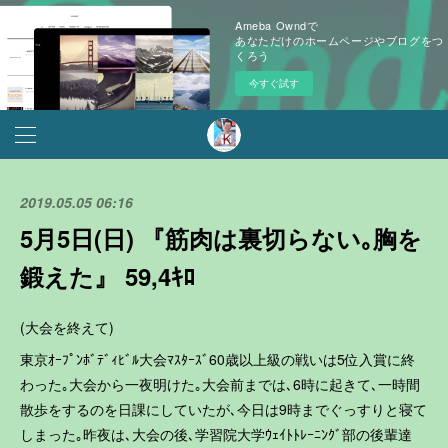
Ameba Owndで
あなただけのホームページやブログをつ
くろう
今すぐ試す
2019.05.05 06:16
5月5日(日) 『筋肉は裏切らない｡胸を
鍛えた』 59,4ｷﾛ
(大会を終えて)
東京ｵｰﾌﾟﾝﾎﾞﾃﾞｨﾋﾞﾙ大会ﾏｽﾀｰｽﾞ60歳以上級の戦いは5位入賞に終
わった｡大会から一夜明けた｡大会前までは､6時に起きて､一時間
散歩をするのを日課にしていたが､今日は9時までぐっすりと寝て
しまった｡昨夜は､大会の後､学習院大学ｳｪｲﾄﾄﾚｰﾆﾝｸﾞ部の後輩達