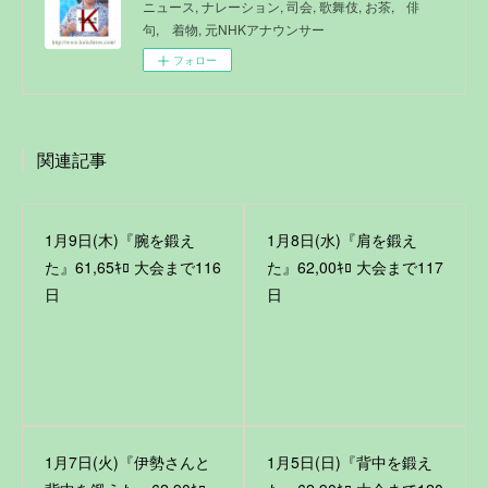
ニュース, ナレーション, 司会, 歌舞伎, お茶, 俳
句, 着物, 元NHKアナウンサー
フォロー
関連記事
1月9日(木)『腕を鍛え
1月8日(水)『肩を鍛え
た』61,65ｷﾛ 大会まで116
た』62,00ｷﾛ 大会まで117
日
日
1月7日(火)『伊勢さんと
1月5日(日)『背中を鍛え