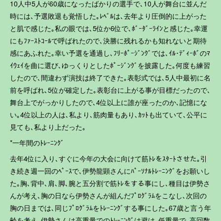
10人中5人が60歳になったばかりの選手で､10人が舞台に並んだ
時には､予選敗退も覚悟した｡ﾚﾍﾞﾙは､去年より圧倒的に上がった
と肌で感じた｡私の眼では､5位か6位で､ﾎﾞｰﾀﾞｰﾗｲﾝと感じた｡幸運
にもﾌｧｰｽﾄｺｰﾙで呼ばれたので､決勝に残れるかも知れないと期待
感にあふれた｡幸い予選を通過し､ﾌﾘｰﾎﾟｰｼﾞﾝｸﾞでは､ｲﾙ･ﾃﾞｨｰﾎﾞのﾏ
ｲｳｪｲを曲に選び､ゆっくりとしたﾎﾟｰｼﾞﾝｸﾞを披露した｡何度も練習
したので､間違わず演技は終了できた｡表彰式では､5人中最初に名
前を呼ばれ､5位が確定した｡表彰台に上がる事が目標だったので､
舞台上でがっかりしたので､4位以上に誰が座ったのか､記憶にな
い｡4位以上の人は､私より､筋肉量もあり､ｶｯﾄも出ていて､公平に
見ても､私より上だった｡
*一年間のﾄﾚｰﾆﾝｸﾞ
去年4位に入り､すぐに今年の大会に向けて筋ﾄﾚをｽﾀｰﾄさせた｡引
き続き週一回のﾍﾟｰｽで､伊勢龍顕さんにﾊﾟｰｿﾅﾙﾄﾚｰﾆﾝｸﾞをお願いし
た｡胸､背中､肩､脚､腕と五分割で筋ﾄﾚをする事にし､種目は伊勢さ
んが考え､胸の日なら伊勢さんが組んだﾌﾟﾛｸﾞﾗﾑをこなし､次回の
胸の日までは､同じﾌﾟﾛｸﾞﾗﾑをﾄﾚｰﾆﾝｸﾞする事にした｡67歳と言う年
齢を考え､伊勢さんは高重量でのﾄﾚｰﾆﾝｸﾞは避け､低重量で､高回数