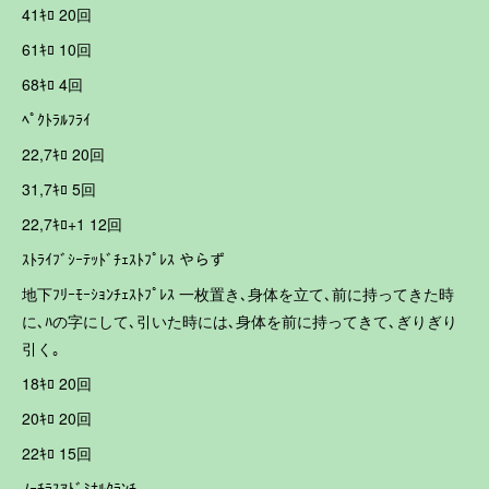
41ｷﾛ 20回
61ｷﾛ 10回
68ｷﾛ 4回
ﾍﾟｸﾄﾗﾙﾌﾗｲ
22,7ｷﾛ 20回
31,7ｷﾛ 5回
22,7ｷﾛ+1 12回
ｽﾄﾗｲﾌﾞｼｰﾃｯﾄﾞﾁｪｽﾄﾌﾟﾚｽ やらず
地下ﾌﾘｰﾓｰｼｮﾝﾁｪｽﾄﾌﾟﾚｽ 一枚置き､身体を立て､前に持ってきた時
に､ﾊの字にして､引いた時には､身体を前に持ってきて､ぎりぎり
引く｡
18ｷﾛ 20回
20ｷﾛ 20回
22ｷﾛ 15回
ﾉｰﾁﾗｽｱﾄﾞﾐﾅﾙｸﾗﾝﾁ