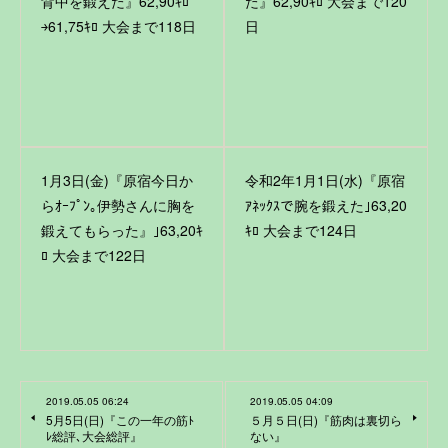
背中を鍛えた』62,90ｷﾛ
た』62,90ｷﾛ 大会まで120
￫61,75ｷﾛ 大会まで118日
日
1月3日(金)『原宿今日か
令和2年1月1日(水)『原宿
らｵｰﾌﾟﾝ｡伊勢さんに胸を
ｱﾈｯｸｽで腕を鍛えた｣63,20
鍛えてもらった』｣63,20ｷ
ｷﾛ 大会まで124日
ﾛ 大会まで122日
2019.05.05 06:24
2019.05.05 04:09
5月5日(日)『この一年の筋ﾄ
５月５日(日)『筋肉は裏切ら
ﾚ総評､大会総評』
ない』