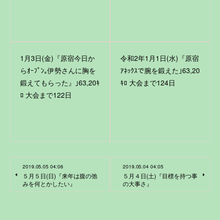
1月3日(金)『原宿今日か
令和2年1月1日(水)『原宿
らｵｰﾌﾟﾝ｡伊勢さんに胸を
ｱﾈｯｸｽで腕を鍛えた｣63,20
鍛えてもらった』｣63,20ｷ
ｷﾛ 大会まで124日
ﾛ 大会まで122日
2019.05.05 04:06
2019.05.04 04:05
５月５日(日)『来年は腹の弛
５月４日(土)『目標を持つ事
みを何とかしたい』
の大事さ』