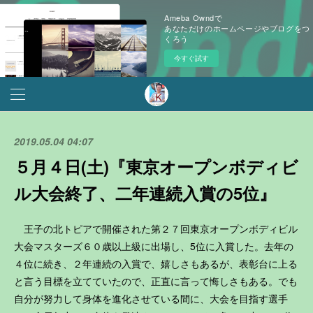
Ameba Owndで
あなただけのホームページやブログをつ
くろう
今すぐ試す
2019.05.04 04:07
５月４日(土)『東京オープンボディビ
ル大会終了、二年連続入賞の5位』
王子の北トピアで開催された第２７回東京オープンボディビル
大会マスターズ６０歳以上級に出場し、5位に入賞した。去年の
４位に続き、２年連続の入賞で、嬉しさもあるが、表彰台に上る
と言う目標を立てていたので、正直に言って悔しさもある。でも
自分が努力して身体を進化させている間に、大会を目指す選手