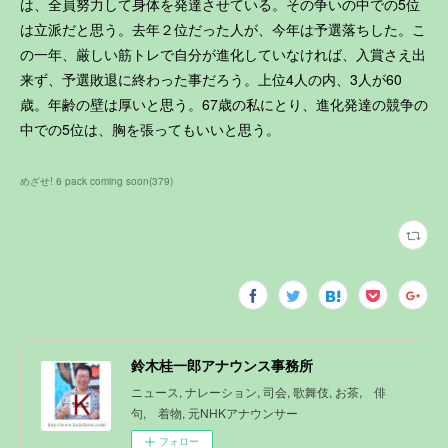
は、全員努力して身体を発達させている。その争いの中での5位
は立派だと思う。去年２位だった人が、今年は予選落ちした。こ
の一年、厳しい筋トレで自分が進化していなければ、入賞さえ出
来ず、予選敗退に終わった事だろう。上位4人の内、3人が60
歳。年齢の壁は厚いと思う。67歳の私にとり、進化発達の競争の
中での5位は、胸を張ってもいいと思う。
めざせ! 6 pack coming soon
(
379
)
鈴木桂一郎アナウンス事務所
ニュース, ナレーション, 司会, 歌舞伎, お茶, 俳
句, 着物, 元NHKアナウンサー
フォロー