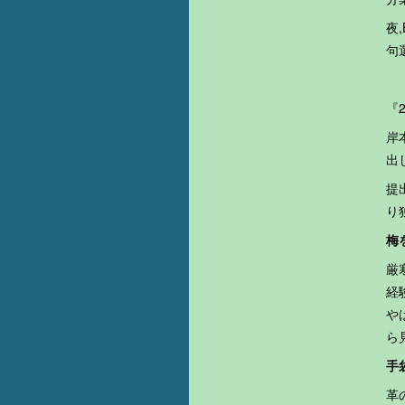
夜
句
『
岸
出
提
り
梅
厳
経
や
ら
手
革