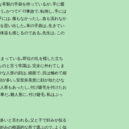
様々な革製の手袋を持っているが､手に暖
かつてﾊﾞｲｸ事故で､転倒し､手には
の手には､傷もなかったし､血も流れなか
事を思い出した｡革の手袋は､生きてい
体温も感じるのである｡先生は､この
決まっている｡即位の礼を模した立ち
ものと言う常識は､完全に外れてしま
ひな人形の顔は､細面で､目は極めて細
顔が多い｡安室奈美恵に顔が似たひな
の雛人形もあったし､付け睫毛を付けたお
事だ｡雛人形に､付け睫毛､私はぶっ
も多いと言われる｡父と子で好みが似る
､好みの根源的な所で選ぶので､よく似