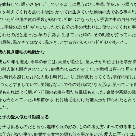
を維持して､暖かさをｷｰﾌﾟしているように思うのだ｡牛革､羊皮､ﾑｰﾄﾝ
さを与えてくれる皮の手袋は､かつては生きていた動物の皮である事を思う｡
ていたﾊﾞｲｸ用の皮の手袋が破れて､ﾎﾞﾛﾎﾞﾛになったが､手袋の中の自分
た｡手袋の皮はﾎﾞﾛﾎﾞﾛになったが､自分の手の代わりに､傷ついてくれた
くれたのだと思った｡革の手袋は､生きていた時の､その動物が持っていた
の最後､温かさではなく､温かき､とする方がいいとｱﾄﾞﾊﾞｲｽがあった｡
成の長き睫毛の雌雛かな
成も31年を迎え､今年の春には､天皇が退位し､皇太子が即位される事が
の雛人形も販売されていて､結構売れるのだそうだ｡お雛様は座って居る
た｡時代を感じた｡ひな人形も時代により､顔が変わってくる｡享保の頃に
｡つんとすましていて､笑顔はない｡で今の時代のひな人形は､笑っている
形もあれば､ﾋｮｳ柄､ﾊﾟﾝﾀﾞ顔の衣装を着たお雛様もあった｡金髪や茶髪
様も売られていた｡5年前から､付け睫毛を付けた雛人形が作られたと言う
んだ｡
と子の愛人似たり独楽回る
と子は似るものだと言う｡趣味や服の好み､ものの考え方､すべて似る事
は仕方がない事で､結婚する女性の顔も似る事が多いが､愛人に至っては