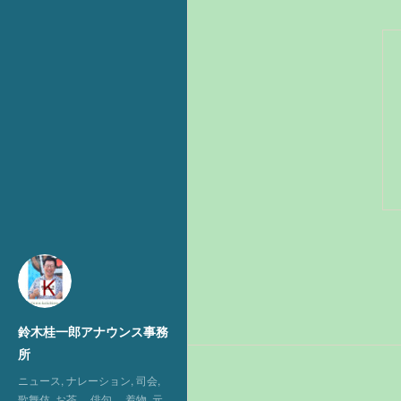
鈴木桂一郎アナウンス事務
所
ニュース, ナレーション, 司会,
歌舞伎, お茶, 俳句, 着物, 元