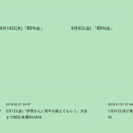
9月19日(木)『BS句会』
8月9日(金) 『BS句会』
2019.02.01 04:37
2019.01.31 07:49
2月1日(金)『伊勢さんに背中を鍛えてもらう』大会
1月31日(木)｢
まで92日 体重63,05ｷﾛ
ｷﾛ