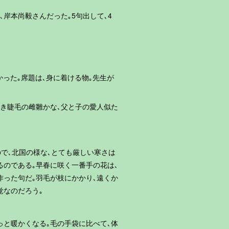
先生は､岸本尚毅さんだった｡5句出して､4
かった｡席題は､身に着ける物｡先生が
長き睫毛の雌雛かな､父と子の愛人似た
ので､北国の様な､とても厳しい寒さは
るのである｡早春に咲く一番手の花は､
作った句だ｡羽毛が枝にかかり､遠くか
覚なのだろう｡
っと暖かくなる｡毛の手袋に比べて､体