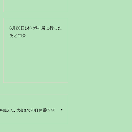
6月20日(木) ｸﾘﾑﾄ展に行った
あと句会
肩を鍛えた｣ 大会まで93日 体重62,20