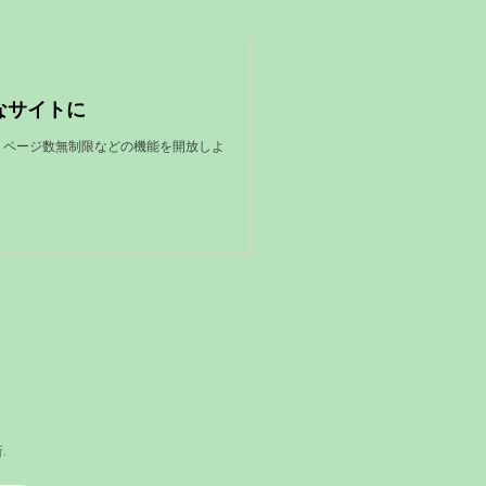
なサイトに
限、ページ数無制限などの機能を開放しよ
所
.