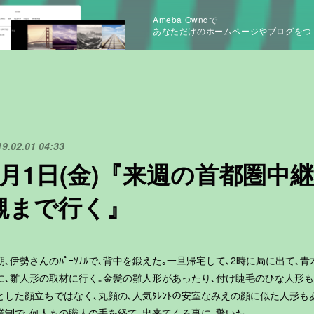
Ameba Owndで
あなただけのホームページやブログをつ
19.02.01 04:33
2月1日(金)『来週の首都圏中
槻まで行く』
朝､伊勢さんのﾊﾟｰｿﾅﾙで､背中を鍛えた｡一旦帰宅して､2時に局に出て､
に､雛人形の取材に行く｡金髪の雛人形があったり､付け睫毛のひな人形も
とした顔立ちではなく､丸顔の､人気ﾀﾚﾝﾄの安室なみえの顔に似た人形も
業制で､何人もの職人の手を経て､出来てくる事に､驚いた｡