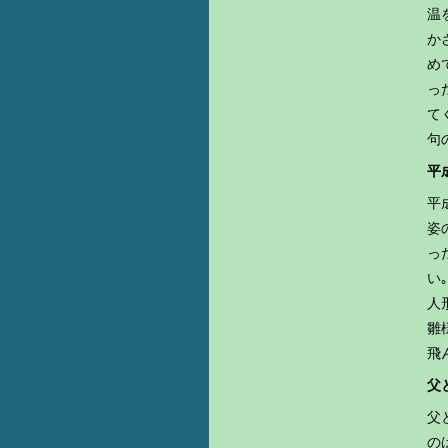
温
か
め
っ
て
句
平
平
姿
っ
い
人
雛
飛
父
父
の