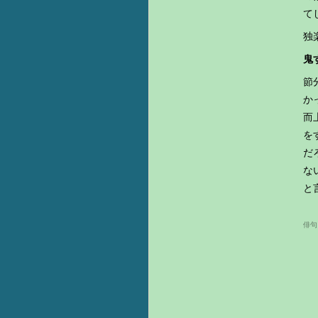
て
独
鬼
節
か
而
を
だ
な
と
俳句