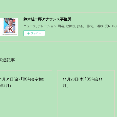
鈴木桂一郎アナウンス事務所
ニュース, ナレーション, 司会, 歌舞伎, お茶, 俳句, 着物, 元NH
フォロー
関連記事
1月31日(金) ｢BS句会令和2
11月28日(木)｢BS句会11
年1月｣
月」