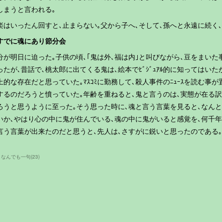
しまうと言われる｡
楽はいったん回すと､止まらない｡父から子へ､そして､孫へと永遠に続く
すでに魂にあり節分会
分が明日に迫った｡子供の頃､｢鬼は外､福は内｣と叫びながら､豆をまいた
ったが､昔話で､桃太郎に出てくる鬼は､絵本でﾋﾞｼﾞｭｱﾙ的に知ってはい
上的な存在だと思っていた｡ﾏｽｺﾐに勤務して､殺人事件のﾆｭｰｽを読む事
するのだろうと憤っていた｡年齢を重ねると､鬼と言うのは､実態が在る
ろうと思うように至った｡そう思った時に､魂と言う言葉を見ると､なん
いか､やはり心の中に鬼が住んでいる､魂の中に鬼がいると感覚を､何千年
言う言葉が出来たのだと思うと､先人は､さすがに鋭いと思ったのである｡
 なんでも一句
(
23
)