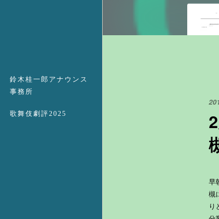
鈴木桂一郎アナウンス
事務所
20
歌舞伎劇評2025
早
槻
り
分