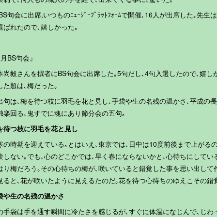
,BS句会に出席,いつものﾆｭｰｼﾞｰﾌﾟﾗｯﾄﾌｫｰﾑで開催､16人が出席した｡
選ばれたので､嬉しかった｡
2月BS句会』
本尚毅さんを撰者にBS句会に出席した｡5句だし､4句入選したので､嬉し
した題は､梅だった｡
出句は､梅を待つ枝に羽毛を花と見し､手袋や生の名残の温かさ､平成の
独楽回る､鬼すでに魂にあり節分会の五句｡
を待つ枝に羽毛を花と見し
寒の時期を迎えている｡とはいえ､東京では､日中は10度前後まで上がる
験しない｡でも､心のどこかでは､早く春にならないかと､心待ちにしてい
はり梅だろう｡その心待ちの梅が､咲いていると錯覚した事を思い出して
見ると､花が咲いたように見えるたのだ｡花を待つ心待ちのゆえこその錯
袋や生の名残の温かさ
の手袋は手を通す瞬間に冷たさを感じるが､すぐに体温になじんで､じわ