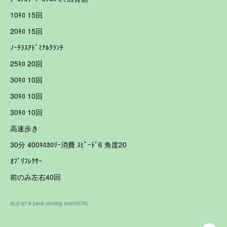
10ｷﾛ 15回
20ｷﾛ 15回
ﾉｰﾁﾗｽｱﾄﾞﾐﾅﾙｸﾗﾝﾁ
25ｷﾛ 20回
30ｷﾛ 10回
30ｷﾛ 10回
30ｷﾛ 10回
高速歩き
30分 400ｷﾛｶﾛﾘｰ消費 ｽﾋﾟｰﾄﾞ6 角度20
ｵﾌﾞﾘﾌﾚｸｻｰ
前のみ左右40回
めざせ! 6 pack coming soon
(
379
)