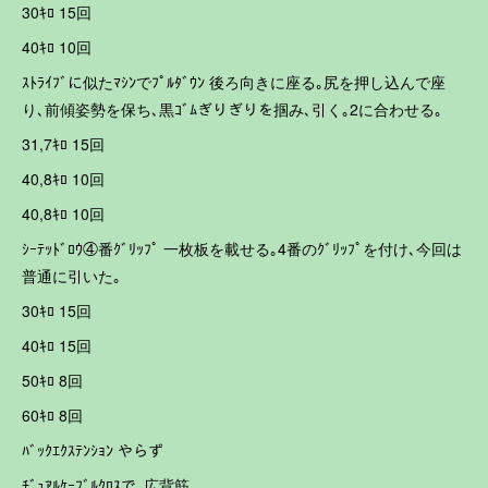
30ｷﾛ 15回
40ｷﾛ 10回
ｽﾄﾗｲﾌﾞに似たﾏｼﾝでﾌﾟﾙﾀﾞｳﾝ 後ろ向きに座る｡尻を押し込んで座
り､前傾姿勢を保ち､黒ｺﾞﾑぎりぎりを掴み､引く｡2に合わせる｡
31,7ｷﾛ 15回
40,8ｷﾛ 10回
40,8ｷﾛ 10回
ｼｰﾃｯﾄﾞﾛｳ④番ｸﾞﾘｯﾌﾟ 一枚板を載せる｡4番のｸﾞﾘｯﾌﾟを付け､今回は
普通に引いた｡
30ｷﾛ 15回
40ｷﾛ 15回
50ｷﾛ 8回
60ｷﾛ 8回
ﾊﾞｯｸｴｸｽﾃﾝｼｮﾝ やらず
ﾁﾞｭｱﾙｹｰﾌﾞﾙｸﾛｽで､広背筋