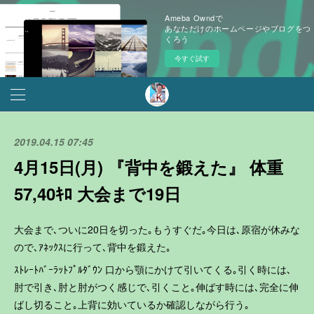
Ameba Owndで
あなただけのホームページやブログをつ
くろう
今すぐ試す
2019.04.15 07:45
4月15日(月) 『背中を鍛えた』 体重
57,40ｷﾛ 大会まで19日
大会まで､ついに20日を切った｡もうすぐだ｡今日は､原宿が休みな
ので､ｱﾈｯｸｽに行って､背中を鍛えた｡
ｽﾄﾚｰﾄﾊﾞｰﾗｯﾄﾌﾟﾙﾀﾞｳﾝ 口から顎にかけて引いてくる｡引く時には､
肘で引き､肘と肘がつく感じで､引くこと｡伸ばす時には､完全に伸
ばし切ること｡上背に効いているか確認しながら行う｡