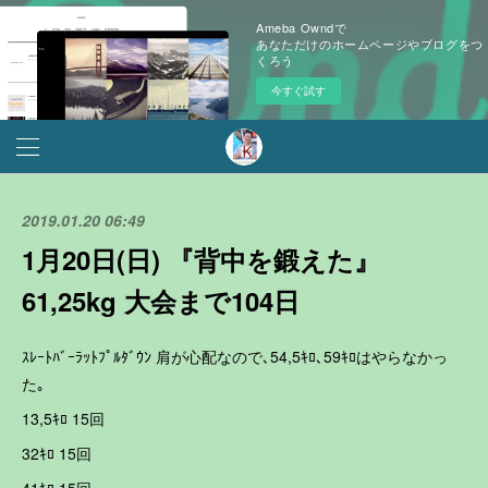
Ameba Owndで
あなただけのホームページやブログをつ
くろう
今すぐ試す
2019.01.20 06:49
1月20日(日) 『背中を鍛えた』
61,25kg 大会まで104日
ｽﾚｰﾄﾊﾞｰﾗｯﾄﾌﾟﾙﾀﾞｳﾝ 肩が心配なので､54,5ｷﾛ､59ｷﾛはやらなかっ
た｡
13,5ｷﾛ 15回
32ｷﾛ 15回