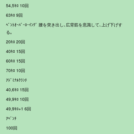
54,5ｷﾛ 10回
63ｷﾛ 9回
ﾍﾞﾝﾄｵｰﾊﾞｰﾛｰｲﾝｸﾞ 腰を突き出し､広背筋を意識して､上げ下げす
る｡
20ｷﾛ 20回
40ｷﾛ 15回
60ｷﾛ 15回
70ｷﾛ 10回
ｱﾄﾞﾐﾅﾙｸﾗﾝﾁ
40,6ｷﾛ 15回
49,9ｷﾛ 10回
49,9ｷﾛ+1 6回
ｱﾍﾞﾝﾁ
100回