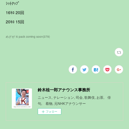
ｼｯﾄｱｯﾌﾟ
16ｷﾛ 20回
20ｷﾛ 15回
めざせ! 6 pack coming soon
(
379
)
鈴木桂一郎アナウンス事務所
ニュース, ナレーション, 司会, 歌舞伎, お茶, 俳
句, 着物, 元NHKアナウンサー
フォロー