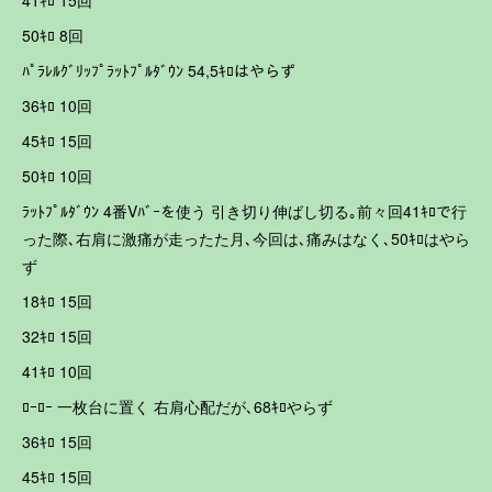
41ｷﾛ 15回
50ｷﾛ 8回
ﾊﾟﾗﾚﾙｸﾞﾘｯﾌﾟﾗｯﾄﾌﾟﾙﾀﾞｳﾝ 54,5ｷﾛはやらず
36ｷﾛ 10回
45ｷﾛ 15回
50ｷﾛ 10回
ﾗｯﾄﾌﾟﾙﾀﾞｳﾝ 4番Vﾊﾞｰを使う 引き切り伸ばし切る｡前々回41ｷﾛで行
った際､右肩に激痛が走ったた月､今回は､痛みはなく､50ｷﾛはやら
ず
18ｷﾛ 15回
32ｷﾛ 15回
41ｷﾛ 10回
ﾛｰﾛｰ 一枚台に置く 右肩心配だが､68ｷﾛやらず
36ｷﾛ 15回
45ｷﾛ 15回