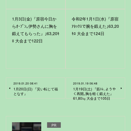
1月3日(金)『原宿今日か
令和2年1月1日(水)『原宿
らｵｰﾌﾟﾝ｡伊勢さんに胸を
ｱﾈｯｸｽで腕を鍛えた｣63,20
鍛えてもらった』｣63,20ｷ
ｷﾛ 大会まで124日
ﾛ 大会まで122日
2019.01.20 08:41
2019.01.19 06:48
1月20日(日) 『災い転じて福
1月19日(土) 『筋ﾄﾚ､ようや
となす』
く再開｡胸を軽く鍛えた』
61,80㎏ 大会まで105日
PR