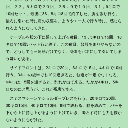
回、２２，５キロで２０回、２６．９で１０回、３１，5キロで
10回セット、最後に36，8キロ8回で終了した。胸を張り行う。
後ろに引いた時に肩の収縮を、ようやく一人で行う時に、感じら
れるようになってきた。
ケーブルを股の下に通して上げる種目。13，5キロで15回、18
キロで10回3セット行い終了。この種目、普段あまりやらないの
で、どうしても三角筋だけでなく、身体をバネにして引いてしま
う嫌いがある。
サイドフロントは、2キロで20回、3キロで15回、4キロで10回
行う。3キロの後半でも10回過ぎると、軌道が一定でなくなる。
4キロは、5回を過ぎると、乱れが出て来る。たかが4キロ、5キ
ロなのにと思うが、これが現実である。
スミスマシーンでショルダープレスを行う。20キロで20回、
30キロ15回、40キロで10回、8回で終わる。脇を締めて、バーを
下から上に持ち上がるように上げていき、降ろす時にも力を抜か
ないように心がけた。