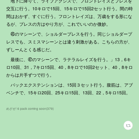
地下に降りて、ライブアクシスで、フロントレイズとプレスを
交互に行う。10キロで15回、15キロで15回2セット行う。間の時
間はおかず、すぐに行う。フロントレイズは、万歳をする形にな
るが、プレスの方はやり方が、これでいいのか微妙。
㊺のマシーンで、ショルダープレスを行う。同じショルダープ
レスでも、スミスマシーンとは違う刺激がある。こちらの方が、
ずしーんとくる感じだ。
最後に、㊼のマシーンで、ラテラルレイズを行う。」13，6キ
ロ10回、31，7キロ15回、40，8キロで10回2セット、40，8キロ
からは片手ずつで行う。
バックエクステンションは、15回３セット行う。腹筋は、アブ
ベンチで、15キロ20回、25キロ15回、13回、22，5キロ15回。
めざせ! 6 pack coming soon
(
379
)