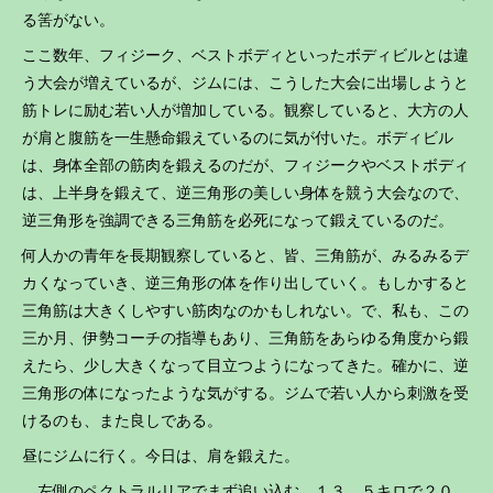
る筈がない。
ここ数年、フィジーク、ベストボディといったボディビルとは違
う大会が増えているが、ジムには、こうした大会に出場しようと
筋トレに励む若い人が増加している。観察していると、大方の人
が肩と腹筋を一生懸命鍛えているのに気が付いた。ボディビル
は、身体全部の筋肉を鍛えるのだが、フィジークやベストボディ
は、上半身を鍛えて、逆三角形の美しい身体を競う大会なので、
逆三角形を強調できる三角筋を必死になって鍛えているのだ。
何人かの青年を長期観察していると、皆、三角筋が、みるみるデ
カくなっていき、逆三角形の体を作り出していく。もしかすると
三角筋は大きくしやすい筋肉なのかもしれない。で、私も、この
三か月、伊勢コーチの指導もあり、三角筋をあらゆる角度から鍛
えたら、少し大きくなって目立つようになってきた。確かに、逆
三角形の体になったような気がする。ジムで若い人から刺激を受
けるのも、また良しである。
昼にジムに行く。今日は、肩を鍛えた。
左側のペクトラルリアでまず追い込む。１３，５キロで２０