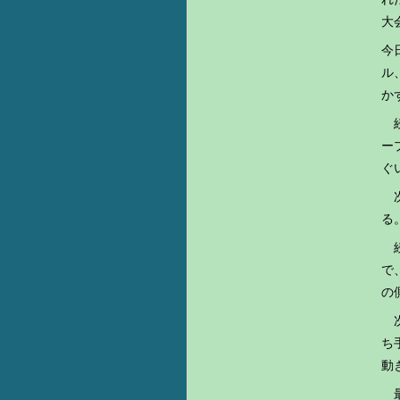
大
今
ル
か
続
ー
ぐ
次
る
続
で
の
次
ち
動
最