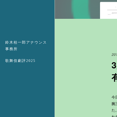
鈴木桂一郎アナウンス
事務所
20
歌舞伎劇評2025
今
腕
た
れ