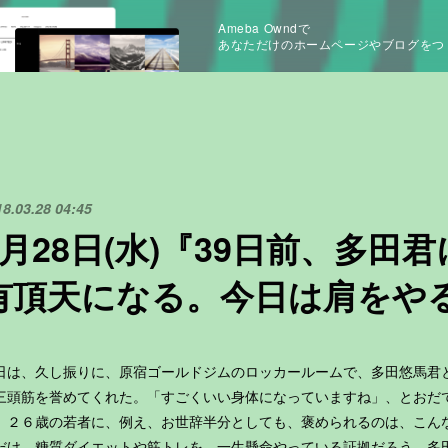
Ameba Owndで
あなただけのホームページやブログをつ
18.03.28 04:45
3月28日(水)『39日前、多田
有頂天になる。今日は肩をや
日は、久し振りに、原宿ゴールドジムのロッカールームで、多田悠馬君
三頭筋を誉めてくれた。「すごくいい身体になっていますね」、とおだ
。２６歳の若者に、例え、お世辞半分としても、褒められるのは、こん
だけ、糖質ダイエットや筋トレを、一生懸命やっている証拠だろう。多