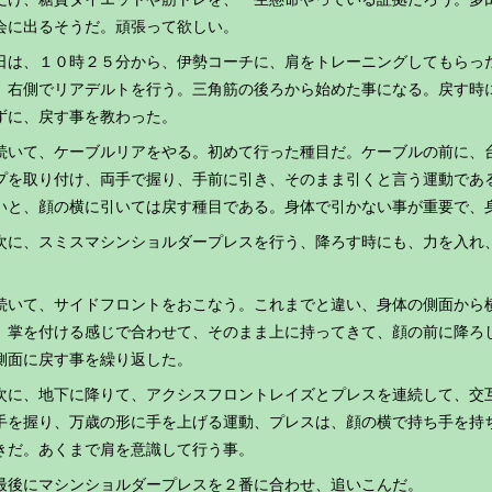
会に出るそうだ。頑張って欲しい。
日は、１０時２５分から、伊勢コーチに、肩をトレーニングしてもらっ
、右側でリアデルトを行う。三角筋の後ろから始めた事になる。戻す時
ずに、戻す事を教わった。
いて、ケーブルリアをやる。初めて行った種目だ。ケーブルの前に、
プを取り付け、両手で握り、手前に引き、そのまま引くと言う運動であ
いと、顔の横に引いては戻す種目である。身体で引かない事が重要で、
に、スミスマシンショルダープレスを行う、降ろす時にも、力を入れ
。
いて、サイドフロントをおこなう。これまでと違い、身体の側面から
、掌を付ける感じで合わせて、そのまま上に持ってきて、顔の前に降ろ
側面に戻す事を繰り返した。
に、地下に降りて、アクシスフロントレイズとプレスを連続して、交
手を握り、万歳の形に手を上げる運動、プレスは、顔の横で持ち手を持
きだ。あくまで肩を意識して行う事。
後にマシンショルダープレスを２番に合わせ、追いこんだ。