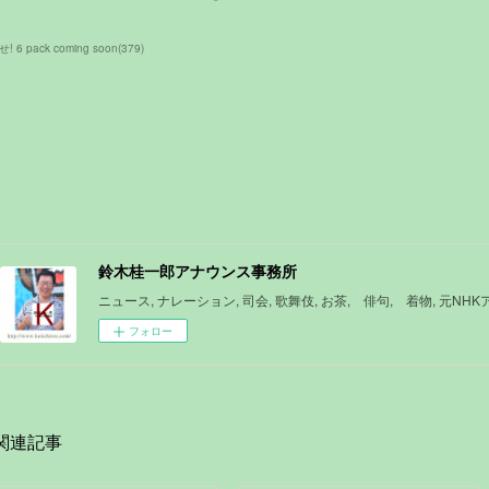
! 6 pack coming soon
(
379
)
鈴木桂一郎アナウンス事務所
ニュース, ナレーション, 司会, 歌舞伎, お茶, 俳句, 着物, 元NH
フォロー
関連記事