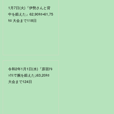
1月7日(火)『伊勢さんと背
中を鍛えた』62,90ｷﾛ￫61,75
ｷﾛ 大会まで118日
令和2年1月1日(水)『原宿ｱﾈ
ｯｸｽで腕を鍛えた｣63,20ｷﾛ
大会まで124日