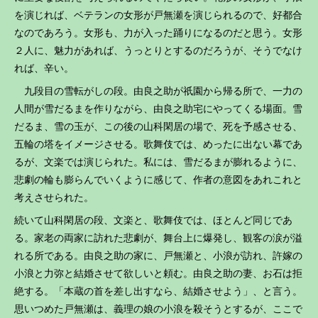
を演じれば、ベテランの女形が戸無瀬を演じられるので、好都合
なのであろう。女形も、力が入った踊りになるのだと思う。女形
２人に、魅力があれば、うっとりとするのだろうが、そうでなけ
れば、辛い。
九段目の雪転がしの段。由良之助が祇園から帰る所で、一力の
人間が雪だるまを作りながら、由良之助宅にやってくる場面。雪
だるま、雪の玉が、この後の山科閑居の場で、死を予感させる、
五輪の塔をイメージさせる。歌舞伎では、めったに出ない幕であ
るが、文楽では演じられた。私には、雪だるまが膨れるように、
悲劇の輪も膨らんでいくように感じて、作者の意図をあれこれと
考えさせられた。
続いて山科閑居の段、文楽と、歌舞伎では、ほとんど同じであ
る。家老の両家に訪れた悲劇が、舞台上に爆発し、観客の涙が溢
れる所である。由良之助の家に、戸無瀬と、小浪が訪れ、許嫁の
小浪と力弥と結婚させて欲しいと頼む。由良之助の妻、お石は拒
絶する。「本蔵の首を差し出すなら、結婚させよう」、と言う。
思いつめた戸無瀬は、義理の娘の小浪を殺そうとするが、ここで