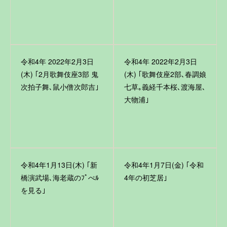
令和4年 2022年2月3日
令和4年 2022年2月3日
(木) ｢2月歌舞伎座3部 鬼
(木) ｢歌舞伎座2部､春調娘
次拍子舞､鼠小僧次郎吉｣
七草｡義経千本桜､渡海屋､
大物浦｣
令和4年1月13日(木) ｢新
令和4年1月7日(金) ｢令和
橋演武場､海老蔵のﾌﾟぺﾙ
4年の初芝居｣
を見る｣