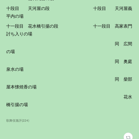
十段目 天河屋の段 十段目 天河屋義
平内の場
十一段目 花水橋引揚の段 十一段目 高家表門
討ち入りの場
同 広間
の場
同 奥庭
泉水の場
同 柴部
屋本懐焼香の場
花水
橋引揚の場
歌舞伎激評
(
224
)