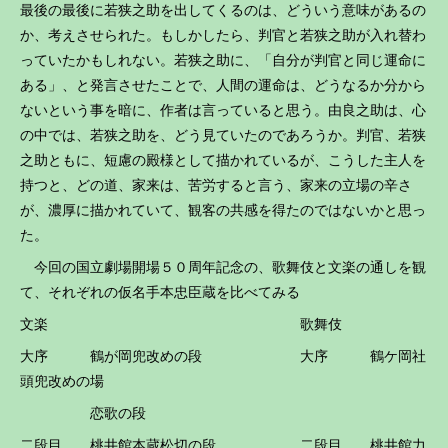
最後の最後に若狭之助を出してくるのは、どういう意味があるの
か、考えさせられた。もしかしたら、判官と若狭之助が入れ替わ
っていたかもしれない。若狭之助に、「自分が判官と同じ運命に
ある」、と発言させたことで、人間の運命は、どうなるか分から
ないという事を暗に、作者は言っていると思う。由良之助は、心
の中では、若狭之助を、どう見ていたのであろうか。判官、若狭
之助ともに、短慮の殿様として描かれているが、こうした主人を
持つと、どの道、家来は、苦労すると言う、家来の立場の辛さ
が、濃厚に描かれていて、観客の共感を得たのではないかと思っ
た。
今回の国立劇場開場５０周年記念の、歌舞伎と文楽の通しを観
て、それぞれの仮名手本忠臣蔵を比べてみる
文楽 歌舞伎
大序 鶴が岡兜改めの段 大序 鶴ケ岡社
頭兜改めの場
恋歌の段
二段目 桃井館本蔵松切の段 二段目 桃井館力