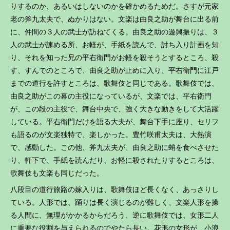
りするのか、あるいはしないのかを確かめるためだ。さすが元家
老の斧九太夫で、ぬかりはない。文楽は由良之助が舞台に出る前
に、仲間の３人の武士が訪ねてくる。由良之助の遊興振りは、３
人の武士が諫める所、お軽が、手紙を読んで、討ち入り計画を知
り、それを知った兄の平右衛門がお軽を殺そうとするところ、殺
す、すんでのところで、由良之助が止めに入り、平右衛門に江戸
までの道行を許すところは、歌舞伎と同じである。歌舞伎では、
由良之助がこの幕の主役になっているが、文楽では、平右衛門
が、この段の主役で、舞台中央で、強く大きな動きをして大活躍
している。平右衛門だけを語る大夫が、舞台下手に座り、セリフ
も語るのが文楽独特で、楽しかった。豊竹咲甫太夫は、大熱演
で、感動した。この他、斧九太夫が、由良之助に蛸を食べさせた
り、軒下で、手紙を読んだり、お軽に殺されたりするところは、
歌舞伎も文楽も同じだった。
八段目の道行旅路の嫁入りは、歌舞伎ほど長くなく、あっさりし
ている。人形では、踊りは長く演じるのが難しく、文楽人形を操
る人間に、無理がかかるからだろう、逆に歌舞伎では、女形二人
に重要な役割を与えられるのでやたら長い。花形の女形が、小浪