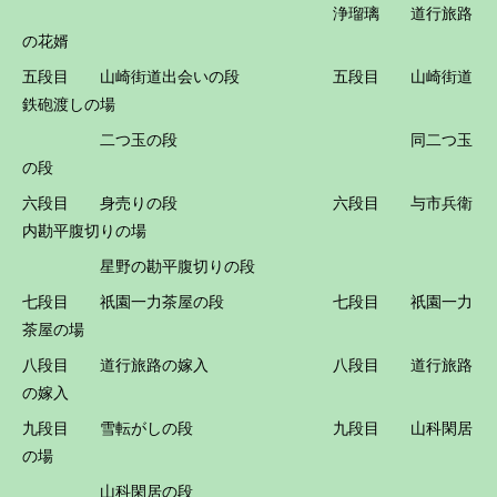
浄瑠璃 道行旅路
の花婿
五段目 山崎街道出会いの段 五段目 山崎街道
鉄砲渡しの場
二つ玉の段 同二つ玉
の段
六段目 身売りの段 六段目 与市兵衛
内勘平腹切りの場
星野の勘平腹切りの段
七段目 祇園一力茶屋の段 七段目 祇園一力
茶屋の場
八段目 道行旅路の嫁入 八段目 道行旅路
の嫁入
九段目 雪転がしの段 九段目 山科閑居
の場
山科閑居の段