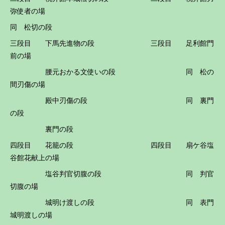
弥使者の場
同 松切の段
三段目 下馬先進物の段 三段目 足利館門
前の場
腰元おかる文使いの段 同 松の
間刃傷の場
殿中刃傷の段 同 裏門
の段
裏門の段
四段目 花籠の段 四段目 扇ケ谷塩
谷館花献上の場
塩谷判官切腹の段 同 判官
切腹の場
城明け渡しの段 同 表門
城明渡しの場