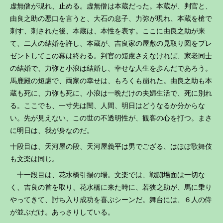
虚無僧が現れ、止める。虚無僧は本蔵だった。本蔵が、判官と、
由良之助の悪口を言うと、大石の息子、力弥が現れ、本蔵を槍で
刺す、刺された後、本蔵は、本性を表す。ここに由良之助が来
て、二人の結婚を許し、本蔵が、吉良家の屋敷の見取り図をプレ
ゼントしてこの幕は終わる。判官の短慮さえなければ、家老同士
の結婚で、力弥と小浪は結婚し、幸せな人生を歩んだであろう。
馬鹿殿の短慮で、両家の幸せは、もろくも崩れた。由良之助も本
蔵も死に、力弥も死に、小浪は一晩だけの夫婦生活で、死に別れ
る。ここでも、一寸先は闇、人間、明日はどうなるか分からな
い。先が見えない、この世の不透明性が、観客の心を打つ。まさ
に明日は、我が身なのだ。
十段目は、天河屋の段、天河屋義平は男でござる、はほぼ歌舞伎
も文楽は同じ。
十一段目は、花水橋引揚の場。文楽では、戦闘場面は一切な
く、吉良の首を取り、花水橋に来た時に、若狭之助が、馬に乗り
やってきて、討ち入り成功を喜ぶシーンだ。舞台には、６人の侍
が並ぶだけ。あっさりしている。