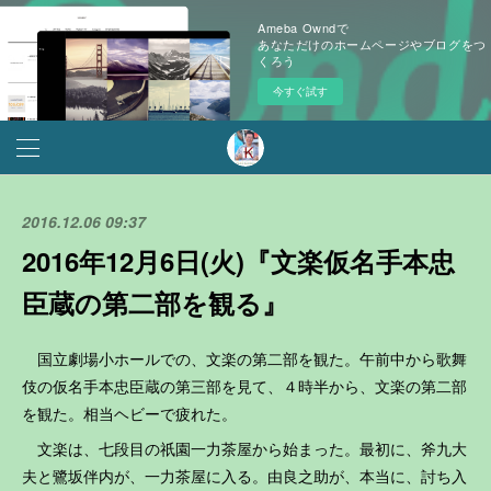
Ameba Owndで
あなただけのホームページやブログをつ
くろう
今すぐ試す
2016.12.06 09:37
2016年12月6日(火)『文楽仮名手本忠
臣蔵の第二部を観る』
国立劇場小ホールでの、文楽の第二部を観た。午前中から歌舞
伎の仮名手本忠臣蔵の第三部を見て、４時半から、文楽の第二部
を観た。相当ヘビーで疲れた。
文楽は、七段目の祇園一力茶屋から始まった。最初に、斧九大
夫と鷺坂伴内が、一力茶屋に入る。由良之助が、本当に、討ち入