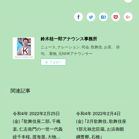
鈴木桂一郎アナウンス事務所
ニュース, ナレーション, 司会, 歌舞伎, お茶, 俳
句, 着物, 元NHKアナウンサー
フォロー
関連記事
令和4年 2022年2月25日
令和4年 2022年2月4日
(金) ｢歌舞伎座二部､千穐
(金) ｢2月歌舞伎､歌舞伎座
楽､仁左衛門の一世一代義
1部元禄忠臣蔵､お浜御殿
経千本桜､渡海屋､大物…
綱豊卿､石橋｣