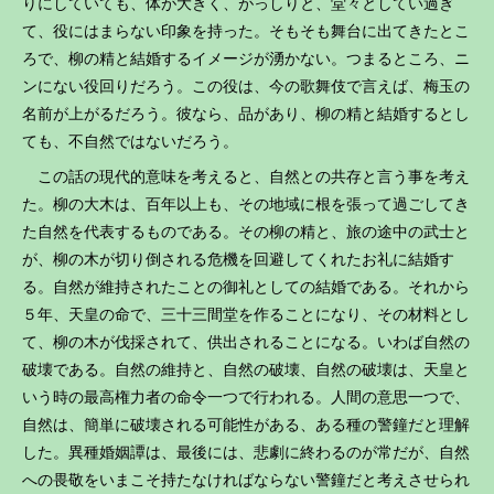
りにしていても、体が大きく、がっしりと、堂々としてい過ぎ
て、役にはまらない印象を持った。そもそも舞台に出てきたとこ
ろで、柳の精と結婚するイメージが湧かない。つまるところ、ニ
ンにない役回りだろう。この役は、今の歌舞伎で言えば、梅玉の
名前が上がるだろう。彼なら、品があり、柳の精と結婚するとし
ても、不自然ではないだろう。
この話の現代的意味を考えると、自然との共存と言う事を考え
た。柳の大木は、百年以上も、その地域に根を張って過ごしてき
た自然を代表するものである。その柳の精と、旅の途中の武士と
が、柳の木が切り倒される危機を回避してくれたお礼に結婚す
る。自然が維持されたことの御礼としての結婚である。それから
５年、天皇の命で、三十三間堂を作ることになり、その材料とし
て、柳の木が伐採されて、供出されることになる。いわば自然の
破壊である。自然の維持と、自然の破壊、自然の破壊は、天皇と
いう時の最高権力者の命令一つで行われる。人間の意思一つで、
自然は、簡単に破壊される可能性がある、ある種の警鐘だと理解
した。異種婚姻譚は、最後には、悲劇に終わるのが常だが、自然
への畏敬をいまこそ持たなければならない警鐘だと考えさせられ