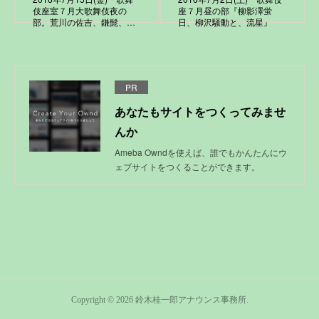
伎座室７月大歌舞伎夜の
座７月昼の部『柳影澤蛍
部。荒川の佐吉、鎌髭、…
日、柳沢騒動と、流星』
PR
あなたもサイトをつくってみませ
んか
Ameba Owndを使えば、誰でもかんたんにウ
ェブサイトをつくることができます。
Copyright ©
2026
鈴木桂一郎アナウンス事務所
.