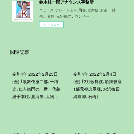
鈴木桂一郎アナウンス事務所
ニュース, ナレーション, 司会, 歌舞伎, お茶, 俳
句, 着物, 元NHKアナウンサー
フォロー
関連記事
令和4年 2022年2月25日
令和4年 2022年2月4日
(金) ｢歌舞伎座二部､千穐
(金) ｢2月歌舞伎､歌舞伎座
楽､仁左衛門の一世一代義
1部元禄忠臣蔵､お浜御殿
経千本桜､渡海屋､大物…
綱豊卿､石橋｣