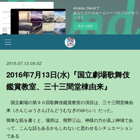
Ameba Owndで
あなただけのホームページやブログをつ
くろう
今すぐ試す
2016.07.13 09:52
2016年7月13日(水)『国立劇場歌舞伎
鑑賞教室、三十三間堂棟由来』
国立劇場の第９０回歌舞伎鑑賞教室の演目は、三十三間堂棟由
来（さんじゅうさんげんどうむなぎのゆらい）だった。
簡単な筋を書くと、場所は、熊野三山。神様の力が及ぶ神域であ
って、こんな話もあるかもしれないと思わせるシチュエーション
である