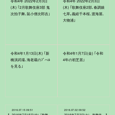
令和4年 2022年2月3日
令和4年 2022年2月3日
(木) ｢2月歌舞伎座3部 鬼
(木) ｢歌舞伎座2部､春調娘
次拍子舞､鼠小僧次郎吉｣
七草｡義経千本桜､渡海屋､
大物浦｣
令和4年1月13日(木) ｢新
令和4年1月7日(金) ｢令和
橋演武場､海老蔵のﾌﾟぺﾙ
4年の初芝居｣
を見る｣
2016.07.15 09:51
2016.07.02 09:52
2016年7月15日(金)『歌舞
2016年7月2日(土) 歌舞伎