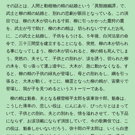
その話とは、人間と動植物の精の結婚という「異類婚姻譚」で、
武士と柳の精の結婚と、別れの悲劇が眼目となっている。この演
目では、柳の大木が切られる寸前、柳に引っかかった鷹狩の鷹
を、武士が弓で助け、柳の木の精は、切られないですんだお礼
に、この武士と結婚し、子供をもうける。５年後、白河法皇の命
令で、三十三間堂を建立することになる、突然、柳の木が切られ
る事になってしまう。柳の木が切られると、柳の精も死んでしま
う。突然の、夫そして、子供との別れが、涙を誘う。切られた柳
の木を、引っ張って運ぶ道中に、大木が、急に動かなくなる。す
ると、柳の精の子供の緑丸が登場し、母との別れをし、綱を引っ
張ると、大木が動く。そこに、幽霊となった柳の精が、宙乗りで
登場し、我が子を見つめるというストーリーである。
柳の精は魁春。夫となる横曽根平太郎を坂東弥十郎。魁春は、
こうした薄幸の、悲しい役は、にんにあり、ぴったりとはまって
いて、子供との別れ、夫との別れを、情を溢れさせて、でも下品
にならず、お涙頂戴にならず演技していて、今の歌舞伎では、こ
の役は、魁春しかいないだろう。弥十郎の平太郎は、いくら白塗