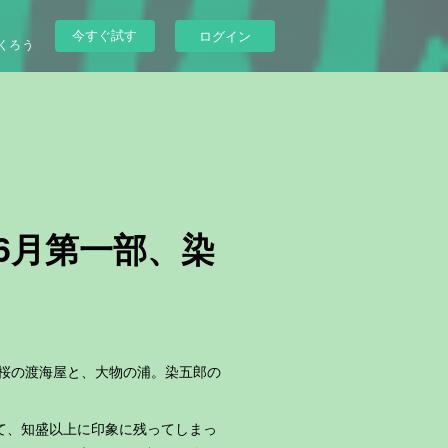
今すぐ試す
ログイン
くろう
座6月第一部、染
』
本桜の渡海屋と、大物の浦。染五郎の
て、知盛以上に印象に残ってしまっ