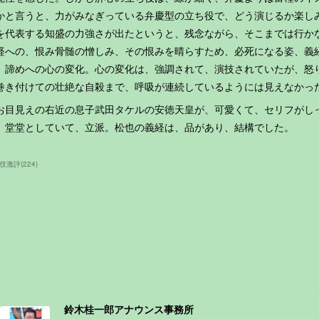
かと言うと、力がみなぎっている弁慶型の立ち役で、どう演じるか楽し
を代表する知盛の力強さが出たというと、残念ながら、そこまでは行か
経への、恨み骨髄の憎しみ、その恨みを晴らすため、必死になる姿、義
、諦めへの心の変化。心の変化は、強調されて、演技されていたが、怒
巻き付けての壮絶な自殺まで、呼吸が連続しているようには見えなかっ
お目見えの右近の息子武田タケルの安徳天皇が、可愛くて、セリフがし
、堂堂としていて、立派。松也の義経は、品があり、結構でした。
伎激評
(
224
)
鈴木桂一郎アナウンス事務所