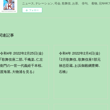
ニュース, ナレーション, 司会, 歌舞伎, お茶, 俳句, 着物, 元NH
フォロー
関連記事
令和4年 2022年2月25日(金)
令和4年 2022年2月4日(金)
｢歌舞伎座二部､千穐楽､仁左
｢2月歌舞伎､歌舞伎座1部元
衛門の一世一代義経千本桜､
禄忠臣蔵､お浜御殿綱豊卿､
渡海屋､大物浦を見る｣
石橋｣