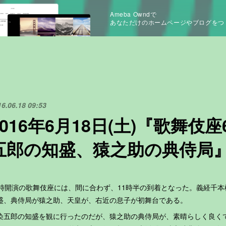
Ameba Owndで
あなただけのホームページやブログをつ
16.06.18 09:53
2016年6月18日(土)『歌舞伎
五郎の知盛、猿之助の典侍局
1時開演の歌舞伎座には、間に合わず、11時半の到着となった。義経千
盛、典侍局が猿之助、天皇が、右近の息子が初舞台である。
五郎の知盛を観に行ったのだが、猿之助の典侍局が、素晴らしく良く