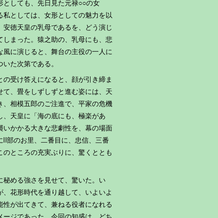
としても、先日見た元禄○○の女
る私としては、女形としての魅力を以
、安徳天皇の乳母であるを、どう演じ
てしまった。猿之助の、乳母にも、悲
な風に演じると、舞台の主役の一人に
ついた次第である。
との受け答えになると、顔が引き締ま
せて、畳をしずしずと進む姿には、天
き、相模五郎のご注進で、平家の危機
し、天皇に「海の底にも、極楽があ
襲いかかる大きな悲劇性を、幕の場面
にⅡ部のお里、二番目に、忠信、三番
このところの充実ぶりに、驚くととも
に秘める強さを見せて、驚いた。い
が、花形時代を通り越して、いよいよ
能性が出てきて、兼ねる役者になれる
メージであった。今回の知盛は、どち