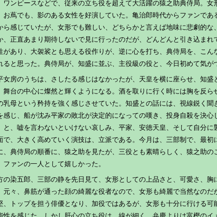
。ワンピースなどで、従来の立ち役を超えて大活躍の猿之助典侍局。女形
、お蔦でも、影のある女性を好演していた。亀治郎時代からファンであ
から感じていたが、女形でも難しい、どちらかと言えば地味に悲劇的な
か、正直あまり期待しないで見に行ったのだが、どんどんと引き込まれ
性があり、大袈裟とも思える役作りが、逆に心を打ち、典侍局を、こん
れると思った。典侍局が、知盛に並ぶ、主役級の役と、今日初めて気が
平女房のうちは、さしたる感じはなかったが、天皇を横に座らせ、知盛
、舞台の中心に燦然と輝くようになる。酒を取りに行く時には胸を反ら
の乳母という矜持を強く感じさせていた。知盛との話には、視線鋭く聞
を感じ、船が沈み平家の敗北が決定的になっての嘆き、投身自殺を決心
」と、嘘を言わないといけない哀しみ、平家、安徳天皇、そして自分に
面で、大きく高めていく演技は、立派である。今月は、三部制で、最初
に、典侍局の順番に、猿之助を見たが、三役とも素晴らしく、猿之助の
、ファンの一人として嬉しかった。
方の染五郎、三部の静を先日見て、女形としての上品さと、可愛さ、胸
、元々、鼻筋が通った顔の綺麗な役者なので、女形も綺麗で当然なのだ
堅、トップを担う俳優となり、加役ではあるが、女形も十分に行ける可
能性を感じた。しかし肝心の立ち役は、線が細く、弁慶よりは富樫のイ