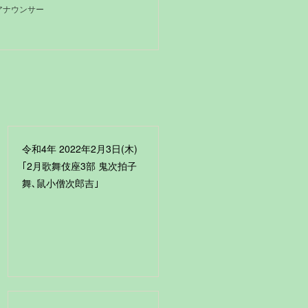
Kアナウンサー
令和4年 2022年2月3日(木)
｢2月歌舞伎座3部 鬼次拍子
舞､鼠小僧次郎吉｣