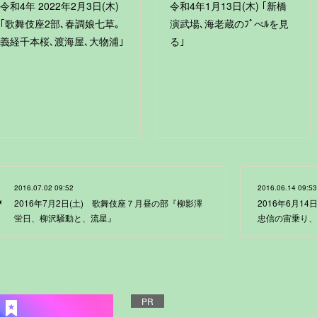
令和4年 2022年2月3日(木)
令和4年1月13日(木) ｢新橋
｢歌舞伎座2部､春調娘七草｡
演武場､海老蔵のﾌﾟぺﾙを見
義経千本桜､渡海屋､大物浦｣
る｣
2016.07.02 09:52
2016.06.14 09:53
2016年7月2日(土) 歌舞伎座７月昼の部『柳影澤
2016年6月1
蛍日、柳沢騒動と、流星』
忠信の宙乗り、
PR