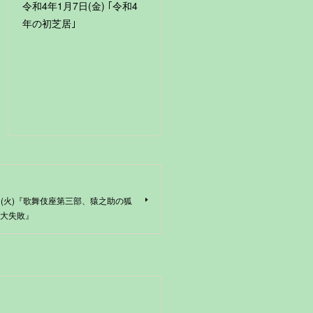
令和4年1月7日(金) ｢令和4
年の初芝居｣
4日(火)『歌舞伎座第三部、猿之助の狐
大失敗』