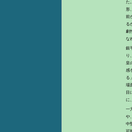
た
形
前
る
劇
な
銀
り
皇
感
る
場
目
に
一
や
中
可