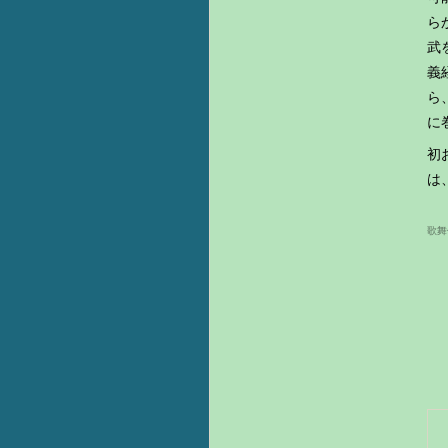
ら
武
義
ら
に
初
は
歌舞