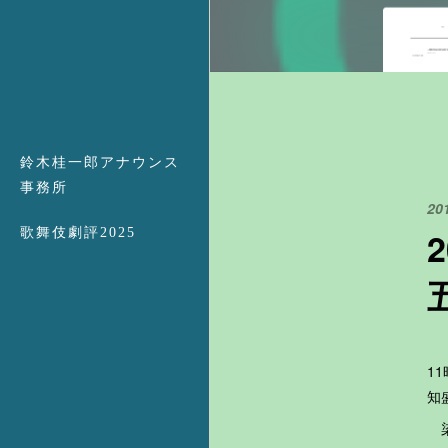
鈴木桂一郎アナウンス
事務所
20
歌舞伎劇評2025
1
知
染