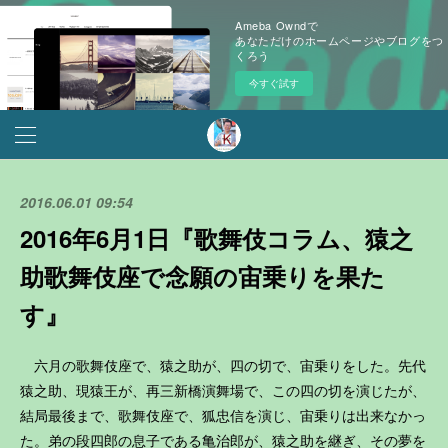
Ameba Owndで
あなただけのホームページやブログをつ
くろう
今すぐ試す
2016.06.01 09:54
2016年6月1日『歌舞伎コラム、猿之
助歌舞伎座で念願の宙乗りを果た
す』
六月の歌舞伎座で、猿之助が、四の切で、宙乗りをした。先代
猿之助、現猿王が、再三新橋演舞場で、この四の切を演じたが、
結局最後まで、歌舞伎座で、狐忠信を演じ、宙乗りは出来なかっ
た。弟の段四郎の息子である亀治郎が、猿之助を継ぎ、その夢を