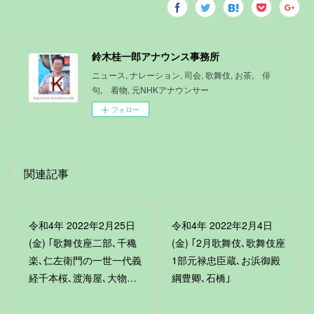
鈴木桂一郎アナウンス事務所
ニュース, ナレーション, 司会, 歌舞伎, お茶, 俳
句, 着物, 元NHKアナウンサー
フォロー
関連記事
令和4年 2022年2月25日
令和4年 2022年2月4日
(金) ｢歌舞伎座二部､千穐
(金) ｢2月歌舞伎､歌舞伎座
楽､仁左衛門の一世一代義
1部元禄忠臣蔵､お浜御殿
経千本桜､渡海屋､大物…
綱豊卿､石橋｣