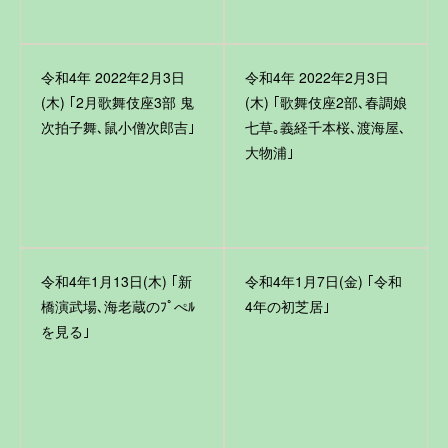
令和4年 2022年2月3日
令和4年 2022年2月3日
(木) ｢2月歌舞伎座3部 鬼
(木) ｢歌舞伎座2部､春調娘
次拍子舞､鼠小僧次郎吉｣
七草｡義経千本桜､渡海屋､
大物浦｣
令和4年1月13日(木) ｢新
令和4年1月7日(金) ｢令和
橋演武場､海老蔵のﾌﾟぺﾙ
4年の初芝居｣
を見る｣