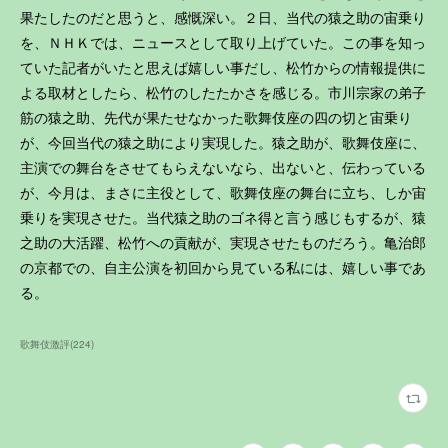
果たしたのだと思うと、感慨深い。２日、当代の猿之助の宙乗り
を、ＮＨＫでは、ニュースとして取り上げていた。この事を知っ
ていた記者がいたと思えば嬉しい事だし、松竹からの情報提供に
よる取材としたら、松竹のしたたかさを感じる。市川宗家の弟子
筋の猿之助、先代が果たせなかった歌舞伎座の四の切と宙乗り
が、今回当代の猿之助により実現した。猿之助が、歌舞伎座に、
主演での舞台をさせてもらえないなら、出ないと、伝わっている
が、今月は、まさに主役として、歌舞伎座の舞台に立ち、しか宙
乗りを実現させた。当代猿之助のゴネ得と言う感じもするが、猿
之助の大活躍、松竹への貢献が、実現させたものだろう。亀治郎
の京都での、自主公演を初回から見ている私には、嬉しい事であ
る。
歌舞伎激評
(
224
)