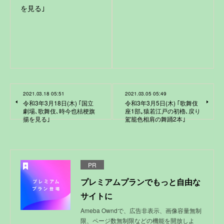
を見る｣
2021.03.18 05:51
2021.03.05 05:49
令和3年3月18日(木) ｢国立
令和3年3月5日(木) ｢歌舞伎
劇場､歌舞伎､時今也桔梗旗
座1部｡猿若江戸の初櫓､戻り
揚を見る｣
駕籠色相肩の舞踊2本｣
PR
プレミアムプランでもっと自由な
サイトに
Ameba Owndで、広告非表示、画像容量無制
限、ページ数無制限などの機能を開放しよ