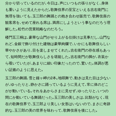
分かり切っているのだが､今日は､声にいつもの張りがなく､身体
も重いように見えたからだ｡歌舞伎界の至宝といえる吉右衛門に
無理を強いても､玉三郎の舞踊との抱き合わせ販売で､歌舞伎座の
観客席を､せめて座れる席は､満席にしようという事なのだろう理
解した｡松竹の営業戦略なのだろう｡
楼門五三桐は､豪華な山門がせり上がる仕掛けは見事だし､山門な
れど､金銀で飾り付けた建物は豪華絢爛で､いかにも歌舞伎らしい
華やかさがあり､目を楽しませてくれた｡吉右衛門の存在感もあっ
て､短時間だが歌舞伎らしさを堪能した｡吉右衛門の脚が､衣装か
ら覗いていたが､あまりに細い印象だったので､驚いた｡体調が悪
い証拠のように思えた｡
玉三郎の舞踊､雪と鐘ヶ岬の2本｡地唄舞で､動きは見た目は少ない
が､ゆったりと､静かさに踊っているように見えて､常に体のどこ
がが動いている｡それをあからさまに見せず､ゆったりと､いつの
間にか動いている舞踊だった｡玉三郎の美しさは､比類がなく､現
在の歌舞伎界で､玉三郎より美しい女形はいないので､まさに奇跡
的な､玉三郎の美の世界を味わって､歌舞伎座を後にした｡