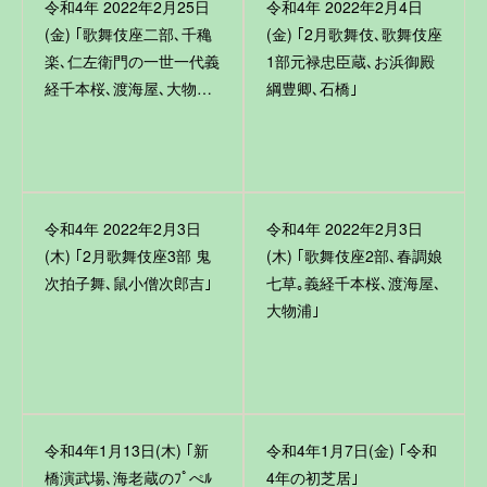
令和4年 2022年2月25日
令和4年 2022年2月4日
(金) ｢歌舞伎座二部､千穐
(金) ｢2月歌舞伎､歌舞伎座
楽､仁左衛門の一世一代義
1部元禄忠臣蔵､お浜御殿
経千本桜､渡海屋､大物…
綱豊卿､石橋｣
令和4年 2022年2月3日
令和4年 2022年2月3日
(木) ｢2月歌舞伎座3部 鬼
(木) ｢歌舞伎座2部､春調娘
次拍子舞､鼠小僧次郎吉｣
七草｡義経千本桜､渡海屋､
大物浦｣
令和4年1月13日(木) ｢新
令和4年1月7日(金) ｢令和
橋演武場､海老蔵のﾌﾟぺﾙ
4年の初芝居｣