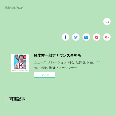
歌舞伎激評
(
224
)
鈴木桂一郎アナウンス事務所
ニュース, ナレーション, 司会, 歌舞伎, お茶, 俳
句, 着物, 元NHKアナウンサー
フォロー
関連記事