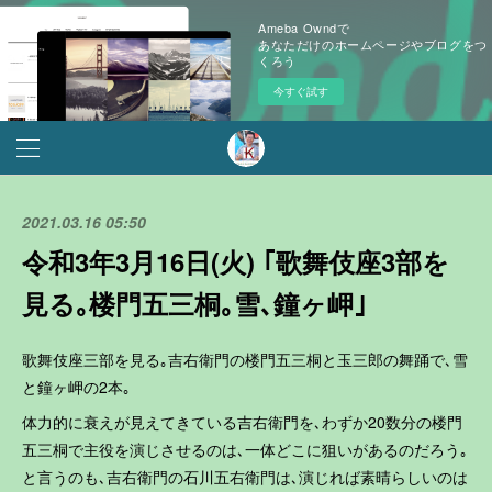
Ameba Owndで
あなただけのホームページやブログをつ
くろう
今すぐ試す
2021.03.16 05:50
令和3年3月16日(火) ｢歌舞伎座3部を
見る｡楼門五三桐｡雪､鐘ヶ岬｣
歌舞伎座三部を見る｡吉右衛門の楼門五三桐と玉三郎の舞踊で､雪
と鐘ヶ岬の2本｡
体力的に衰えが見えてきている吉右衛門を､わずか20数分の楼門
五三桐で主役を演じさせるのは､一体どこに狙いがあるのだろう｡
と言うのも､吉右衛門の石川五右衛門は､演じれば素晴らしいのは