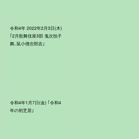
令和4年 2022年2月3日(木)
｢2月歌舞伎座3部 鬼次拍子
舞､鼠小僧次郎吉｣
令和4年1月7日(金) ｢令和4
年の初芝居｣