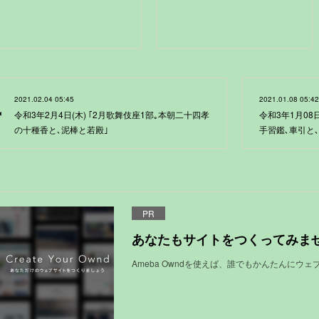
2021.02.04 05:45
2021.01.08 05:42
令和3年2月4日(木) ｢2月歌舞伎座1部｡本朝二十四孝
令和3年1月08
の十種香と､泥棒と若殿｣
手習鑑､車引と
PR
あなたもサイトをつくってみま
Ameba Owndを使えば、誰でもかんたんにウ