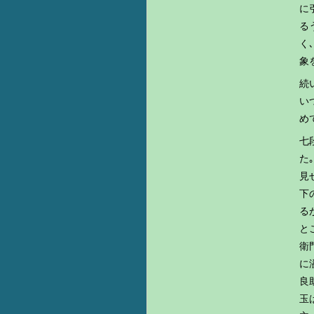
に
る
く
象
続
い
め
七
た
見
下
る
と
衛
に
良
玉