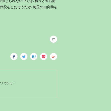
か演じられない中では､梅玉と雀右衛
が代役をしたそうだが､梅玉の由良助を
Kアナウンサー