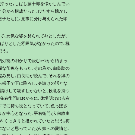
を持った｡しばし藤十郎を懐かしんでい
と分かる構成だった｡ひたすら懐かし
息子たちに､見事に分け与えられた印
て､元気な姿を見られてﾎｯとしたが､
っぱりとした雰囲気がなかったので､極
思う｡
釣灯籠の明かりで読むｼｰﾝから始まっ
端な印象をもった｡その為か､由良助の
盗み見し､由良助が読んで､それを縁の
ら梯子で下に降ろし､身請けの話とな
身請けして殺すしかないと､殺意を持つ
､雀右衛門のおかるに､休場明けの吉右
すでに持ち役となっていて､色っぽさ
りが中心となった｡平右衛門が､何故由
が､くっきりと描かれていたと思う｡梅
ﾝにないと思っていたが､妹への愛情と､