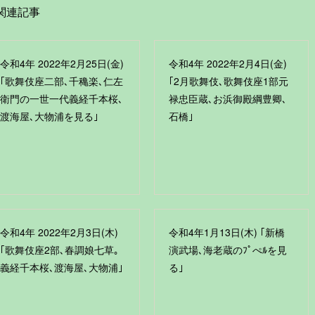
関連記事
令和4年 2022年2月25日(金)
令和4年 2022年2月4日(金)
｢歌舞伎座二部､千穐楽､仁左
｢2月歌舞伎､歌舞伎座1部元
衛門の一世一代義経千本桜､
禄忠臣蔵､お浜御殿綱豊卿､
渡海屋､大物浦を見る｣
石橋｣
令和4年 2022年2月3日(木)
令和4年1月13日(木) ｢新橋
｢歌舞伎座2部､春調娘七草｡
演武場､海老蔵のﾌﾟぺﾙを見
義経千本桜､渡海屋､大物浦｣
る｣