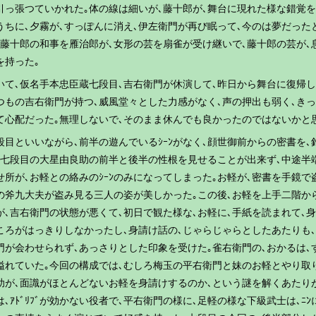
引っ張つていかれた｡体の線は細いが､藤十郎が､舞台に現れた様な錯覚
うちに､夕霧が､すっぽんに消え､伊左衛門が再び眠って､今のは夢だった
､藤十郎の和事を雁治郎が､女形の芸を扇雀が受け継いで､藤十郎の芸が､
を持った｡
いて､仮名手本忠臣蔵七段目､吉右衛門が休演して､昨日から舞台に復帰し
つもの吉右衛門が持つ､威風堂々とした力感がなく､声の押出も弱く､き
て心配だった｡無理しないで､そのまま休んでも良かったのではないかと
段目といいながら､前半の遊んでいるｼｰﾝがなく､顔世御前からの密書を､
｡七段目の大星由良助の前半と後半の性根を見せることが出来ず､中途半
せ所が､お軽との絡みのｼｰﾝのみになってしまった｡お軽が､密書を手鏡で
の斧九大夫が盗み見る三人の姿が美しかった｡この後､お軽を上手二階か
が､吉右衛門の状態が悪くて､初日で観た様な､お軽に､手紙を読まれて､
ころがはっきりしなかったし､身請け話の､じゃらじゃらとしたあたりも
門が会わせられず､あっさりとした印象を受けた｡雀右衛門の､おかるは､
溢れていた｡今回の構成では､むしろ梅玉の平右衛門と妹のお軽とやり取
助が､面識がほとんどないお軽を身請けするのか､という謎を解くあたり
は､ｱﾄﾞﾘﾌﾞが効かない役者で､平右衛門の様に､足軽の様な下級武士は､ﾆ