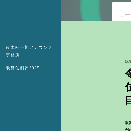
鈴木桂一郎アナウンス
事務所
20
歌舞伎劇評2025
歌
門