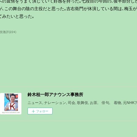
への直情をうまく演じていて好感を持った｡七段目の今回の､後半部分し
が､この舞台の陰の主役だと思った｡吉右衛門が休演している間は､梅玉
てみたいと思った｡
伎激評
(
224
)
鈴木桂一郎アナウンス事務所
ニュース, ナレーション, 司会, 歌舞伎, お茶, 俳句, 着物, 元NH
フォロー