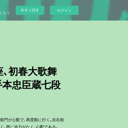
今すぐ試す
ログイン
くろう
伎座､初春大歌舞
手本忠臣蔵七段
衛門が心配で､再度観に行く｡吉右衛
く､声に迫力がなく､心配である｡