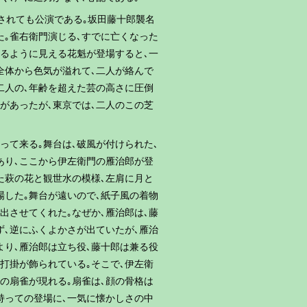
されても公演である｡坂田藤十郎襲名
た｡雀右衛門演じる､すでに亡くなった
いるように見える花魁が登場すると､一
全体から色気が溢れて､二人が絡んで
二人の､年齢を超えた芸の高さに圧倒
演があったが､東京では､二人のこの芝
って来る｡舞台は､破風が付けられた､
あり､ここから伊左衛門の雁治郎が登
た萩の花と観世水の模様､左肩に月と
場した｡舞台が遠いので､紙子風の着物
出させてくれた｡なぜか､雁治郎は､藤
ず､逆にふくよかさが出ていたが､雁治
より､雁治郎は立ち役､藤十郎は兼る役
打掛が飾られている｡そこで､伊左衛
の扇雀が現れる｡扇雀は､顔の骨格は
を持っての登場に､一気に懐かしさの中