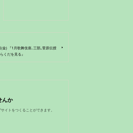
日(金) 『1月歌舞伎座､三部｡菅原伝授
､らくだを見る』
せんか
ェブサイトをつくることができます。