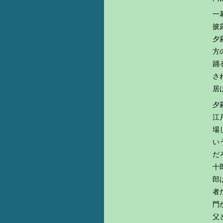
一
披
夕
方
踊
さ
居
夕
江
場
い
だ
十
郎
者
門
父