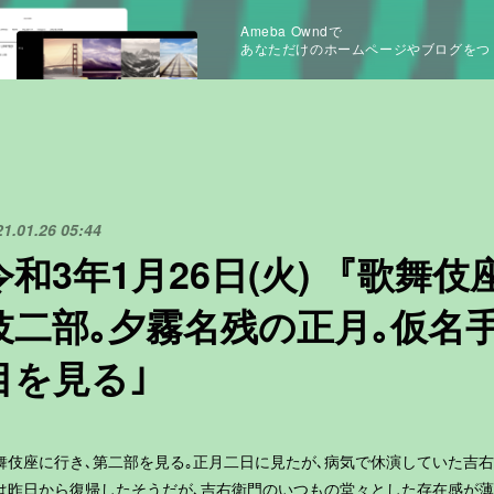
Ameba Owndで
あなただけのホームページやブログをつ
21.01.26 05:44
令和3年1月26日(火) 『歌舞
伎二部｡夕霧名残の正月｡仮名
目を見る｣
舞伎座に行き､第二部を見る｡正月二日に見たが､病気で休演していた吉右
は昨日から復帰したそうだが､吉右衛門のいつもの堂々とした存在感が薄