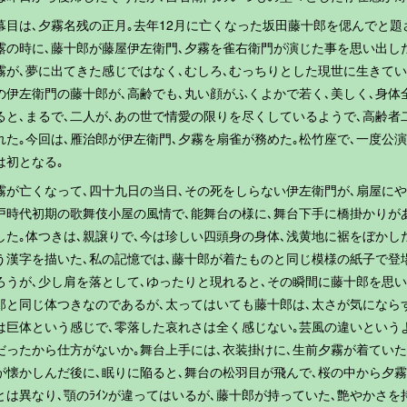
幕目は､夕霧名残の正月｡去年12月に亡くなった坂田藤十郎を偲んでと題
露の時に､藤十郎が藤屋伊左衛門､夕霧を雀右衛門が演じた事を思い出し
霧が､夢に出てきた感じではなく､むしろ､むっちりとした現世に生きて
の伊左衛門の藤十郎が､高齢でも､丸い顔がふくよかで若く､美しく､身体
ると､まるで､二人が､あの世で情愛の限りを尽くしているようで､高齢者
れた｡今回は､雁治郎が伊左衛門､夕霧を扇雀が務めた｡松竹座で､一度公
は初となる｡
霧が亡くなって､四十九日の当日､その死をしらない伊左衛門が､扇屋にや
戸時代初期の歌舞伎小屋の風情で､能舞台の様に､舞台下手に橋掛かりが
した｡体つきは､親譲りで､今は珍しい四頭身の身体､浅黄地に裾をぼかし
う漢字を描いた､私の記憶では､藤十郎が着たものと同じ模様の紙子で登
ろうが､少し肩を落として､ゆったりと現れると､その瞬間に藤十郎を思い
郎と同じ体つきなのであるが､太ってはいても藤十郎は､太さが気になら
は巨体という感じで､零落した哀れさは全く感じない｡芸風の違いという
だったから仕方がないか｡舞台上手には､衣装掛けに､生前夕霧が着ていた
が懐かしんだ後に､眠りに陥ると､舞台の松羽目が飛んで､桜の中から夕霧
とは異なり､顎のﾗｲﾝが違ってはいるが､藤十郎が持っていた､艶やかさ