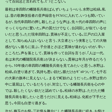
って百回忌と言われても､ﾋﾟﾝとこない｡
最初は幸四郎の幡随長兵衛(ばんずいちょうべい)､水野は松緑｡私
は､昔の歌舞伎役者の音声録音をｱｲﾌｫﾝに入れて､いつも聞いてい
るが､当代幸四郎の押し殺したような声は､先々代の幸四郎の声に
そっくりなのに驚いた｡声の質だけでなく､台詞回しが似ているせ
いだと思う｡ただ現幸四郎は､貫禄が不足している｡江戸の口入屋
として､知らぬ人はいないと言う､大立者という侠客としての大物
感がない｡後ろに並ぶ､子分達とさほど貫禄が違わないのが､辛い
ところだ｡声を落として､貫禄を作って台詞を言うが､｢人は一代､
名は末代の幡随院長兵衛｣が決まらない｡貫禄は年月が作るだろう
から､10年後の幸四郎の幡随長兵衛を見てみたいと思う｡水野は､
松緑｡白塗り過ぎて､気持ち悪い顔だ｡眼だけがｷﾞｮﾛついて､七千石
の大家の旗本に見えないし､まるで町奴のようだった｡水野は世の
中に退屈はしているだろうが､対立している幡随長兵衛を心の中
では､殺したくない奴だと認めている｡松緑の水野は､ただただ幡
随長兵衛を殺したいと思うだけに見える｡松緑は､化粧が下手だと
思う｡今回も白塗り過ぎる｡
次が､梅玉のお祭｡三社祭を舞台にした幡随長兵衛に続き､お祭は