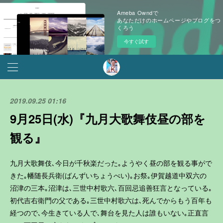
Ameba Owndで
あなただけのホームページやブログをつ
くろう
今すぐ試す
2019.09.25 01:16
9月25日(水)『九月大歌舞伎昼の部を
観る』
九月大歌舞伎､今日が千秋楽だった｡ようやく昼の部を観る事がで
きた｡幡随長兵衛(ばんずいちょうべい)｡お祭｡伊賀越道中双六の
沼津の三本｡沼津は､三世中村歌六､百回忌追善狂言となっている｡
初代吉右衛門の父である｡三世中村歌六は､死んでからもう百年も
経つので､今生きている人で､舞台を見た人は誰もいない｡正直言