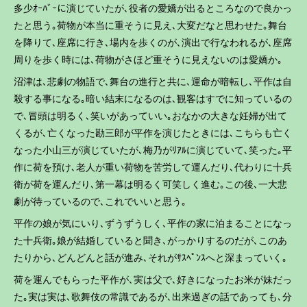
多少ｵｰﾊﾞｰに演じていたが､役者の愛嬌が出るところなので良かっ
たと思う｡荷物が本当に重そうに見え､大変だなと思わせた｡舞台
を降りて､座席に行き､場内を歩くのが､演出で行なわれるが､座席
周りを歩く時には､荷物がさほど重そうに見えないのは愛嬌か｡
沼津は､悲劇の物語で､舞台の進行と共に､運命が暗転し､平作は自
殺する事になる｡暗い結末になるのは､観客はすでに知っているの
で､冒頭は明るく､笑いがあっていい｡おなかの大きな妊婦が出て
くるが､亡くなった勘三郎が平作を演じたときには､こちらも亡く
なった小山三が演じていたが､梅乃がﾘｱﾙに演じていて､笑った｡平
作に荷を預け､老人が重い荷物を苦労して運んだり､代わりに十兵
衛が荷を運んだり､第一幕は明るく可笑しく進む｡この後､一大悲
劇が待っているので､これでいいと思う｡
平作の娘が気にいり､ずうずうしく､平作の家に泊まることになっ
た十兵衛｡娘が結婚していると聞き､がっかりするのだが､このあ
たりから､どんどんと話が進み､それがｻｽﾍﾟﾝｽへと深まっていく｡
荷を運んでもらった平作が､実は父で､好きになったお米が妹だっ
た｡実は実は､歌舞伎の常識であるが､出来過ぎの話であっても､分