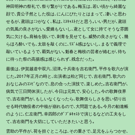
神田明神の祭礼で､祭り繋がりである｡梅玉は､若い頃から綺麗な
顔で､貴公子然とした役は､にんにぴたりとはまって､凄いと思わ
せるが､鳶頭はﾆﾝがなく､私は､ﾐｽｷｬｽﾄだと思う｡いい男だが､鳶頭
の気風の良さがない｡愛嬌もないし､鳶として女に持てそうな雰囲
気に欠ける｡肩袖を脱いで､刺青を見せても､威勢の良さがなく､幾
らほろ酔いでも､太鼓を敲くのに､ﾘｽﾞﾑ感はないし､まるで義理で
敲いているようで､覇気がない｡魁春と梅枝の芸者が絡むが､待ち
に待った祭の高揚感は感じられず､残念だった｡
最後は､伊賀越道中双六､沼津｡十兵衛を吉右衛門､平作を歌六が演
じた｡2017年正月の時と､出演者は殆ど同じで､吉右衛門､歌六の
おなじみのｺﾝﾋﾞなので､息の合った演技で､楽しめた｡吉右衛門が､
病気で三日間休演したが､今日は元気で､安心した｡今の歌舞伎界
で､吉右衛門が､もしいなくなったら､歌舞伎らしさを思い切り出
せる時代物役者の中核が崩れるので､大問題である｡今月の勧進帳
のように､仁左衛門､幸四郎のﾀﾞﾌﾞﾙｷｬｽﾄで演じるなどの工夫をし
て､吉右衛門を大切にしていただきたいと思う｡
雲助の平作が､荷を担ぐところは､その重さで､足元をふらつかせ､