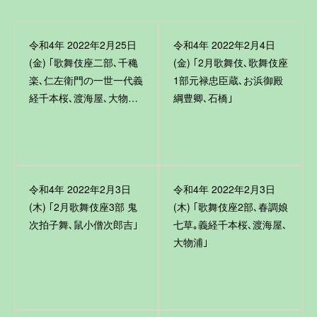
令和4年 2022年2月25日
令和4年 2022年2月4日
(金) ｢歌舞伎座二部､千穐
(金) ｢2月歌舞伎､歌舞伎座
楽､仁左衛門の一世一代義
1部元禄忠臣蔵､お浜御殿
経千本桜､渡海屋､大物…
綱豊卿､石橋｣
令和4年 2022年2月3日
令和4年 2022年2月3日
(木) ｢2月歌舞伎座3部 鬼
(木) ｢歌舞伎座2部､春調娘
次拍子舞､鼠小僧次郎吉｣
七草｡義経千本桜､渡海屋､
大物浦｣