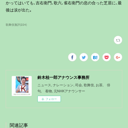
かってはいても､吉右衛門､歌六､雀右衛門の息の合った芝居に､最
後は涙が出た｡
歌舞伎激評
(
224
)
鈴木桂一郎アナウンス事務所
ニュース, ナレーション, 司会, 歌舞伎, お茶, 俳
句, 着物, 元NHKアナウンサー
フォロー
関連記事