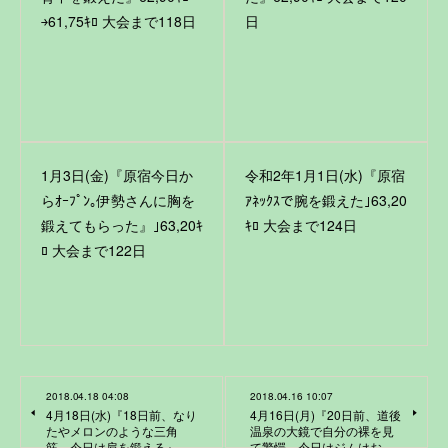
￫61,75ｷﾛ 大会まで118日
日
1月3日(金)『原宿今日か
令和2年1月1日(水)『原宿
らｵｰﾌﾟﾝ｡伊勢さんに胸を
ｱﾈｯｸｽで腕を鍛えた｣63,20
鍛えてもらった』｣63,20ｷ
ｷﾛ 大会まで124日
ﾛ 大会まで122日
2018.04.18 04:08
2018.04.16 10:07
4月18日(水)『18日前、なり
4月16日(月)『20日前、道後
たやメロンのような三角
温泉の大鏡で自分の裸を見
筋。今日は肩を鍛える』
て驚愕。今日はジムはお…