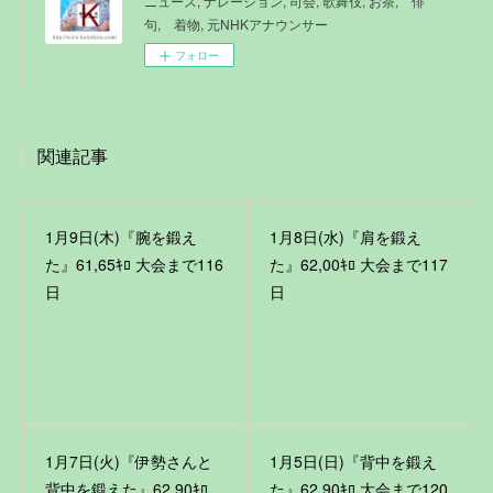
ニュース, ナレーション, 司会, 歌舞伎, お茶, 俳
句, 着物, 元NHKアナウンサー
フォロー
関連記事
1月9日(木)『腕を鍛え
1月8日(水)『肩を鍛え
た』61,65ｷﾛ 大会まで116
た』62,00ｷﾛ 大会まで117
日
日
1月7日(火)『伊勢さんと
1月5日(日)『背中を鍛え
背中を鍛えた』62,90ｷﾛ
た』62,90ｷﾛ 大会まで120