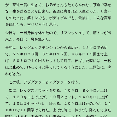
が、茶道一筋に生きて、お弟子さんもたくさん作り、茶道で幸せ
な一生を送ることが出来た。茶道に恵まれた人生だった」と言う
ものだった。筋トレでも、ボディビルでも、最後に、こんな言葉
を残せたら、幸せだろうと思う。
今日は、一日身体を休めたので、リフレッシュして、筋トレが出
来た。今日は、脚を鍛えた。
最初は、レッグエクステンションから始めた。１５キロで始め
て、２５キロ２０回、３５キロ１５回、４０キロ１３回まで上
げ、５０キロで１０回３セットして終了。伸ばした時には、一秒
ほど止めて、ゆっくりと降ろしてくるようにした。二頭筋に、痺
れがきた。
この後、アブダクターとアダクターを行う。
次に、レッグスクワットをやる。４０キロ、８０キロと上げ
て、１２０キロまで上げ、１０回２セット、１４０キロに上げ
て、１０回２セット行い、終わる。２０キロ上げたのだが、１４
０キロで１０回挙げられた。上げた時に、休まず、降ろしてきた
時にも休まず、力を抜かない事を心がけたのと、正確に、両足