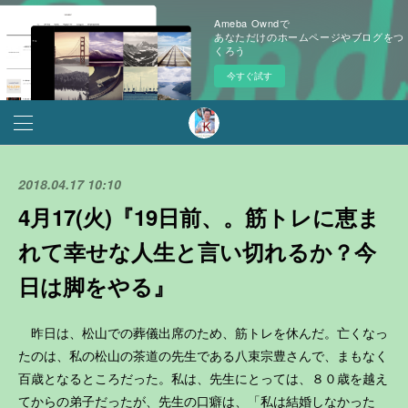
Ameba Owndで
あなただけのホームページやブログをつ
くろう
今すぐ試す
2018.04.17 10:10
4月17(火)『19日前、。筋トレに恵ま
れて幸せな人生と言い切れるか？今
日は脚をやる』
昨日は、松山での葬儀出席のため、筋トレを休んだ。亡くなっ
たのは、私の松山の茶道の先生である八束宗豊さんで、まもなく
百歳となるところだった。私は、先生にとっては、８０歳を越え
てからの弟子だったが、先生の口癖は、「私は結婚しなかった