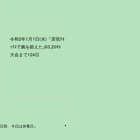
令和2年1月1日(水)『原宿ｱﾈ
ｯｸｽで腕を鍛えた｣63,20ｷﾛ
大会まで124日
63日前、今日は休養日』