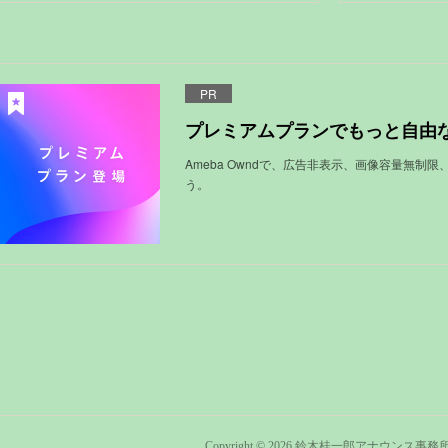
PR
プレミアムプランでもっと自由
Ameba Owndで、広告非表示、画像容量無制
う。
Copyright ©
2026
鈴木桂一郎アナウンス事務