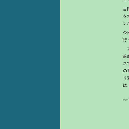
吉
を
ン
今
行
ア
前
ス
の
り
は
めざせ