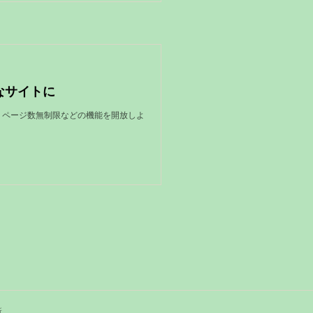
なサイトに
限、ページ数無制限などの機能を開放しよ
所
.