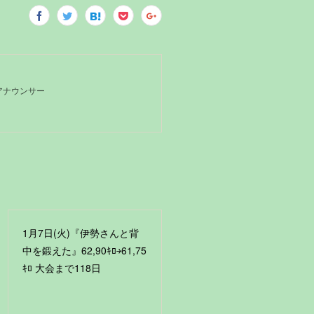
Kアナウンサー
1月7日(火)『伊勢さんと背
中を鍛えた』62,90ｷﾛ￫61,75
ｷﾛ 大会まで118日