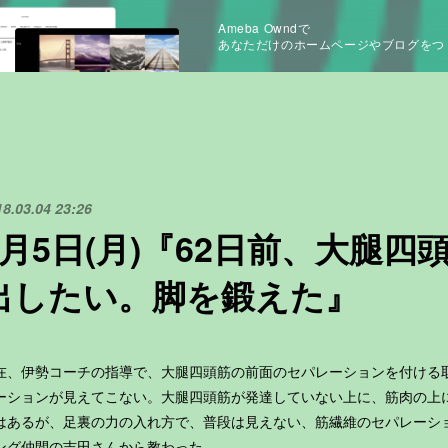
Ameba Owndで
あなただけのホームページやブログをつ
18.03.04 23:26
3月5日(月)『62日前、大腿
出したい。脚を鍛えた』
在、伊勢コーチの指導で、大腿四頭筋の前面のセパレーションを付ける
ーションが見えてこない。大腿四頭筋が発達していない上に、筋肉の上
はあるが、足裏の力の入れ方で、普段は見えない、筋繊維のセパレーシ
ング仲間の吉田さんから教わった。