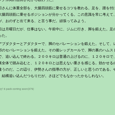
田さんに体重全部を、大腿四頭筋に乗せるコツを教わる。足を、踵を付
大腿四頭筋に乗せるポジションが分かってくる。この意識を常に考えて
が、おのずと出て来る、と言う事だ。頑張ってみよう。
日は月曜日だが、仕事はない。午前中に、ジムに行き、脚を鍛えた。足
った。
ブダクターとアダクターで、脚のセパレーションを鍛えた。そして、
部のセパレーションを鍛えた。その後レッグカールで、脚の裏のハムス
で、追い込んで終わる。２００キロは普通の上げるのに、１２０キロで
裏全体で踏み込むと、１２０キロとは思えない重さを感じる。効かせる
違うのだ。この辺り、伊勢さんの指導の方が、正しいと思うのである。
、結構追い込んだつもりだが。さほどでもなかったかもしれない。
! 6 pack coming soon
(
379
)