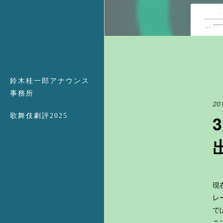
鈴木桂一郎アナウンス
事務所
20
歌舞伎劇評2025
現
レ
で
ニ