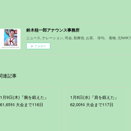
鈴木桂一郎アナウンス事務所
ニュース, ナレーション, 司会, 歌舞伎, お茶, 俳句, 着物, 元NH
フォロー
関連記事
1月9日(木)『腕を鍛えた』
1月8日(水)『肩を鍛えた』
61,65ｷﾛ 大会まで116日
62,00ｷﾛ 大会まで117日