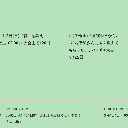
1月5日(日)『背中を鍛え
1月3日(金)『原宿今日からｵ
た』62,90ｷﾛ 大会まで120日
ｰﾌﾟﾝ｡伊勢さんに胸を鍛えて
もらった』｣63,20ｷﾛ 大会ま
で122日
2018.03.05 23:27
2018.03.03 23:24
3月6日(火)『61日前、あれ上腕が細くなってる！
3月4日(日)『
今日は腕』