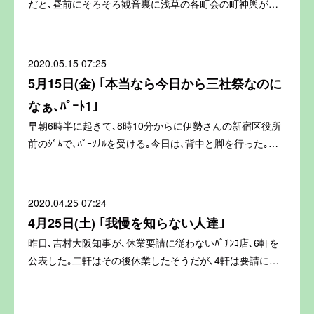
だと､昼前にそろそろ観音裏に浅草の各町会の町神輿が…
2020.05.15 07:25
5月15日(金) ｢本当なら今日から三社祭なのに
なぁ､ﾊﾟｰﾄ1｣
早朝6時半に起きて､8時10分からに伊勢さんの新宿区役所
前のｼﾞﾑで､ﾊﾟｰｿﾅﾙを受ける｡今日は､背中と脚を行った｡…
2020.04.25 07:24
4月25日(土) ｢我慢を知らない人達｣
昨日､吉村大阪知事が､休業要請に従わないﾊﾟﾁﾝｺ店､6軒を
公表した｡二軒はその後休業したそうだが､4軒は要請に…