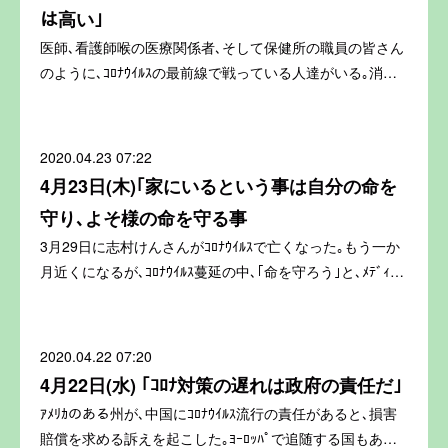
は高い｣
医師､看護師喉の医療関係者､そして保健所の職員の皆さん
のように､ｺﾛﾅｳｲﾙｽの最前線で戦っている人達がいる｡消…
2020.04.23 07:22
4月23日(木)｢家にいるという事は自分の命を
守り､よそ様の命を守る事
3月29日に志村けんさんがｺﾛﾅｳｲﾙｽで亡くなった｡もう一か
月近くになるが､ｺﾛﾅｳｲﾙｽ蔓延の中､｢命を守ろう｣と､ﾒﾃﾞｨ…
2020.04.22 07:20
4月22日(水) ｢ｺﾛﾅ対策の遅れは政府の責任だ｣
ｱﾒﾘｶのある州が､中国にｺﾛﾅｳｲﾙｽ流行の責任があると､損害
賠償を求める訴えを起こした｡ﾖｰﾛｯﾊﾟで追随する国もあ…