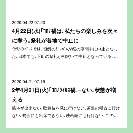
2020.04.22 07:20
4月22日(水)｢ｺﾛﾅ禍は､私たちの楽しみを次々
に奪う｡祭礼が各地で中止に
ｲﾀﾘｱのﾍﾞﾆｽでは､恒例のｶｰﾆﾊﾞﾙが祭の期間中に中止となっ
た｡日本でも､下町の祭礼が相次いで中止となっている｡…
2020.04.21 07:19
2年4月21日(火)｢ｺﾛﾅｳｲﾙｽ禍｡~ない､状態が増
える
筋ﾄﾚが出来ない､歌舞伎を見に行けない､茶道の稽古に行け
ない､句会にも出席できない､映画館にも行けない､この…