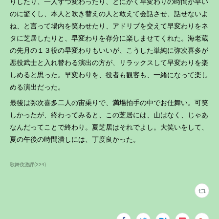
りしたり、一人ずつ変わったり、とにかく早変わりの時間が早い
のに驚くし、本人と吹き替えの人と敢えて会話させ、話せないよ
ね、と言って場内を笑わせたり、アドリブを交えて早変わりをネ
タに芝居したりと、早変わりを存分に楽しませてくれた。海老蔵
の先月の１３役の早変わりもいいが、こうした単純に弥次喜多が
悪役武士と入れ替わる演出の方が、リラックスして早変わりを楽
しめると思った。早変わりを、役者も観客も、一緒になって楽し
める演出だった。
最後は弥次喜多二人の宙乗りで、満場拍手の中でお仕舞い。可笑
しかったが、終わってみると、この芝居には、山はなく、じゃあ
なんだってことで終わり。夏芝居はそれでよし。大笑いをして、
夏の午後の時間潰しには、丁度良かった。
歌舞伎激評
(
224
)