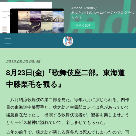
Ameba Owndで
あなただけのホームページやブログをつ
くろう
今すぐ試す
2019.08.23 00:45
8月23日(金)『歌舞伎座二部。東海道
中膝栗毛を観る』
八月納涼歌舞伎の第二部を見た。毎年八月に演じられる、四作
目の東海道中膝栗毛だ。猿之助と幸四郎コンビは息があっていて
緩急自在だったし、出演する歌舞伎役者が、観客を楽しませよう
とサービス精神に溢れていて、楽しませてもらった。
去年の前作で、猿之助が演じる喜多八は死んでしまったので、再