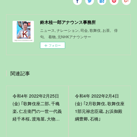
鈴木桂一郎アナウンス事務所
ニュース, ナレーション, 司会, 歌舞伎, お茶, 俳
句, 着物, 元NHKアナウンサー
フォロー
関連記事
令和4年 2022年2月25日
令和4年 2022年2月4日
(金) ｢歌舞伎座二部､千穐
(金) ｢2月歌舞伎､歌舞伎座
楽､仁左衛門の一世一代義
1部元禄忠臣蔵､お浜御殿
経千本桜､渡海屋､大物…
綱豊卿､石橋｣