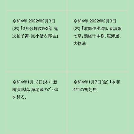
令和4年 2022年2月3日
令和4年 2022年2月3日
(木) ｢2月歌舞伎座3部 鬼
(木) ｢歌舞伎座2部､春調娘
次拍子舞､鼠小僧次郎吉｣
七草｡義経千本桜､渡海屋､
大物浦｣
令和4年1月13日(木) ｢新
令和4年1月7日(金) ｢令和
橋演武場､海老蔵のﾌﾟぺﾙ
4年の初芝居｣
を見る｣