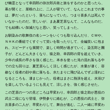
び幽霊となって幸四郎の弥次郎兵衛と旅をするのかと思ったら、
幕が開くと、屋根の上に、二人が寝ていて、なんとこれまでの事
は、夢だったという、落ちになっていた。つまり喜多八は死んで
いなかったのだ。苦しいが、まあ夏芝居なんて、こんなものだ。
でも結構いい加減だなと思い、笑ってしまった。
お馴染みの歌舞伎の名シーンをいくつも取り込んだり、ＣＭや、
ＮＨＫの番組でくすぐって笑いを取ったりして、全編笑いに包ま
れ、スピーディな展開で、楽しく時間が過ぎていく。染五郎と團
子が、どんどん大きくなり、猿之助、幸四郎の背を超えていき、
少年の成長の早さを強く感じた。本水を使った滝の流れ落ちる中
での立ち回りは、夏芝居らしく涼しく感じたが、水量が凄く、容
赦なく役者の顔や肩に落ちる。水たまりに飛び込んでずぶ濡れに
なるところも、凄まじかった。役者はまさに熱演を超え、水浴び
を楽しんでいるようにも見えて、涼しさを、強く感じさせた。
この芝居の一つの見どころは早変わり。幸四郎と猿之助が悪役の
武士二役になり登場、伊勢参りに絡むが、この悪役の武士と、弥
次喜多の二人が、早変わりして、舞台が進む。二人一緒に早変わ