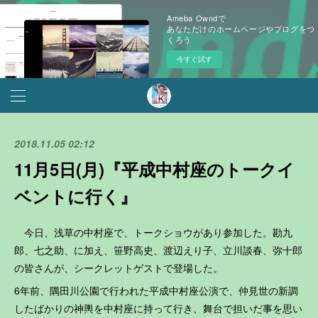
Ameba Owndで
あなただけのホームページやブログをつ
くろう
今すぐ試す
2018.11.05 02:12
11月5日(月)『平成中村座のトークイ
ベントに行く』
今日、浅草の中村座で、トークショウがあり参加した。勘九
郎、七之助、に加え、笹野高史、渡辺えり子、立川談春、弥十郎
の皆さんが、シークレットゲストで登場した。
6年前、隅田川公園で行われた平成中村座公演で、仲見世の新調
したばかりの神輿を中村座に持って行き、舞台で担いだ事を思い