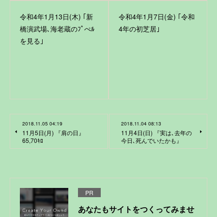
令和4年1月13日(木) ｢新
令和4年1月7日(金) ｢令和
橋演武場､海老蔵のﾌﾟぺﾙ
4年の初芝居｣
を見る｣
2018.11.05 04:19
2018.11.04 08:13
11月5日(月) 『肩の日』
11月4日(日) 『実は､去年の
65,70ｷﾛ
今日､死んでいたかも』
PR
あなたもサイトをつくってみませ