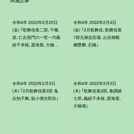
関連記事
令和4年 2022年2月25日
令和4年 2022年2月4日
(金) ｢歌舞伎座二部､千穐
(金) ｢2月歌舞伎､歌舞伎座
楽､仁左衛門の一世一代義
1部元禄忠臣蔵､お浜御殿
経千本桜､渡海屋､大物…
綱豊卿､石橋｣
令和4年 2022年2月3日
令和4年 2022年2月3日
(木) ｢2月歌舞伎座3部 鬼
(木) ｢歌舞伎座2部､春調娘
次拍子舞､鼠小僧次郎吉｣
七草｡義経千本桜､渡海屋､
大物浦｣