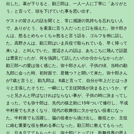
出した。幕が下りると、勘三郎は、一人一人に丁寧に「ありがと
う」と言って、頭を下げていた事を思い出す。
ゲストの皆さんの話を聞くと、常に感謝の気持ちを忘れない人
で、ありがとう、を素直に言う人だったと口を揃えた。弥十郎さ
んは、怒るとめちゃくちゃ怒ると言う話を、ゴルフを例に話し
た。高野さんは、勘三郎はいま兵役で取られている、早く帰って
来いよ、と叫んでいた。渡辺さんの話は、あちこちに飛んで話題
は豊富だったが、何を強調して話したいのか分からなかったが、
勘三郎への愛は強く感じた。弥十郎さんが、子供の頃、当時の勘
九郎に会った時、初対面で、君幾つ？と聞いて来た。弥十郎さん
が7歳と言うと、勘九郎は、8歳と言って、自分が年上だとはっき
りと主張したそうだ。一瞬にして主従関係が決まるというか、ず
っと兄さんと呼ばなければならない事が、子供の時に決まってし
まった。でも弥十郎は、先代の猿之助に15年ついて修行し、平成
中村座でも大きくなり、現代の歌舞伎に欠かせない役者になっ
た。中村座でも活躍し、脇の役者から抜け出し、敵役とか、主役
に絡む重要な役を務める事になった。勘三郎に教えてもらった
り、引き立ててもらったり、弥十郎にとっては、歌舞伎界の恩人