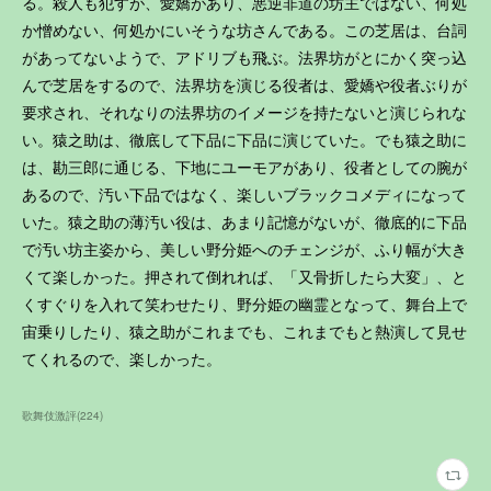
る。殺人も犯すが、愛嬌があり、悪逆非道の坊主ではない、何処
か憎めない、何処かにいそうな坊さんである。この芝居は、台詞
があってないようで、アドリブも飛ぶ。法界坊がとにかく突っ込
んで芝居をするので、法界坊を演じる役者は、愛嬌や役者ぶりが
要求され、それなりの法界坊のイメージを持たないと演じられな
い。猿之助は、徹底して下品に下品に演じていた。でも猿之助に
は、勘三郎に通じる、下地にユーモアがあり、役者としての腕が
あるので、汚い下品ではなく、楽しいブラックコメディになって
いた。猿之助の薄汚い役は、あまり記憶がないが、徹底的に下品
で汚い坊主姿から、美しい野分姫へのチェンジが、ふり幅が大き
くて楽しかった。押されて倒れれば、「又骨折したら大変」、と
くすぐりを入れて笑わせたり、野分姫の幽霊となって、舞台上で
宙乗りしたり、猿之助がこれまでも、これまでもと熱演して見せ
てくれるので、楽しかった。
歌舞伎激評
(
224
)