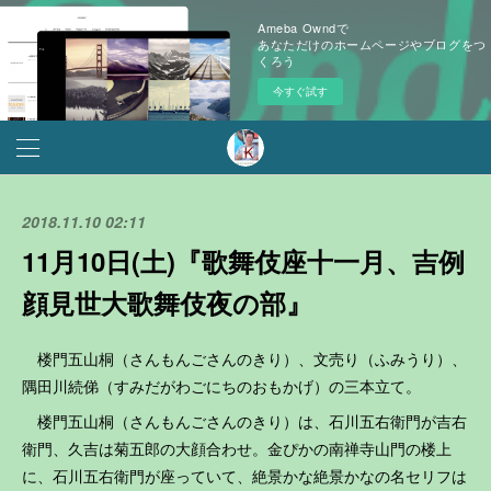
Ameba Owndで
あなただけのホームページやブログをつ
くろう
今すぐ試す
2018.11.10 02:11
11月10日(土)『歌舞伎座十一月、吉例
顔見世大歌舞伎夜の部』
楼門五山桐（さんもんごさんのきり）、文売り（ふみうり）、
隅田川続俤（すみだがわごにちのおもかげ）の三本立て。
楼門五山桐（さんもんごさんのきり）は、石川五右衛門が吉右
衛門、久吉は菊五郎の大顔合わせ。金ぴかの南禅寺山門の楼上
に、石川五右衛門が座っていて、絶景かな絶景かなの名セリフは