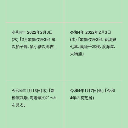
令和4年 2022年2月3日
令和4年 2022年2月3日
(木) ｢2月歌舞伎座3部 鬼
(木) ｢歌舞伎座2部､春調娘
次拍子舞､鼠小僧次郎吉｣
七草｡義経千本桜､渡海屋､
大物浦｣
令和4年1月13日(木) ｢新
令和4年1月7日(金) ｢令和
橋演武場､海老蔵のﾌﾟぺﾙ
4年の初芝居｣
を見る｣