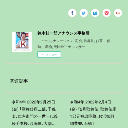
鈴木桂一郎アナウンス事務所
ニュース, ナレーション, 司会, 歌舞伎, お茶, 俳
句, 着物, 元NHKアナウンサー
フォロー
関連記事
令和4年 2022年2月25日
令和4年 2022年2月4日
(金) ｢歌舞伎座二部､千穐
(金) ｢2月歌舞伎､歌舞伎座
楽､仁左衛門の一世一代義
1部元禄忠臣蔵､お浜御殿
経千本桜､渡海屋､大物…
綱豊卿､石橋｣