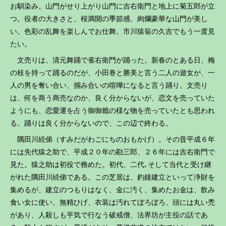
お馴染み。山門がせり上がり山門に吉右衛門と地上に菊五郎が立
つ。役者の大きさと、桜満開の季節感、絢爛豪華な山門が美し
い。色彩の乱舞を楽しんでお仕舞。市川猿翁の久吉でもう一度見
たい。
文売りは、清元舞踊で雀右衛門が踊った。新春のとある日、梅
の枝を持って踊るのだが、小田巻と勝美と言う二人の遊女が、一
人の男を奪い合い、掴み合いの喧嘩になると言う踊り。文売り
は、何を商う商売なのか、良く分からないが、恋文を売っていた
ようにも、恋愛運を占う御御籤の様な物を売っていたとも思われ
る。踊りは良く分からないので、この辺で終わる。
隅田川続俤（すみだがわごにちのおもかげ）。その昔平成６年
には先代猿之助で、平成２０年の勘三郎、２６年には吉右衛門で
見た。猿之助は初役で務めた。初代、二代､そして当代と受け継
がれた隅田川続俤である。この芝居は、釣鐘建立といって浄財を
集めるが、建立のつもりはなく、金に汚く、集めたお金は、飲み
食い女に使い、無精ひげ、衣装は汚れてぼろぼろ、頭には丸い禿
があり、人殺しも平気で行なう破戒僧、法界坊が主役の話であ