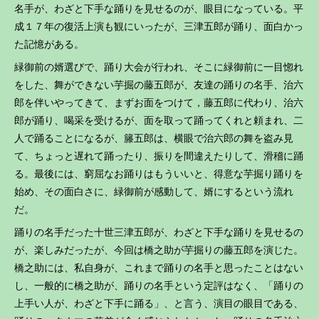
名手が、わざと下手な踊りを見せるのが、眼目になっている。平
成１７年の復活上演も観にいったが、三津五郎が踊り、面白かっ
た記憶がある。
緑御前の婿選びで、踊り大会が行われ、そこに緑御前に一目惚れ
をした、舞ができない芋掘の藤五郎が、友達の踊りの名手、治六
郎を伴いやってきて、まずお面をつけて，藤五郎に代わり、治六
郎が踊り、喝采を受けるが、面を取って踊ってくれと頼まれ、二
人で踊ることになるが、籐五郎は、横眼で治六郎の舞を盗み見
て、ちょっと遅れて踊ったり、振りを間違えたりして、滑稽に踊
る。最後には、窮屈なお踊りはもういいと、得意な芋掘り踊りを
始め、その面白さに、緑御前が感動して、婿にするという流れ
だ。
踊りの名手だった十世三津五郎が、わざと下手な踊りを見せるの
が、楽しみだったが、今回は橋之助が芋掘りの藤五郎を演じた。
橋之助には、私自身が、これまで踊りの名手と思ったことはない
し、一般的に橋之助が、踊りの名手という定評はなく、「踊りの
上手い人が、わざと下手に踊る」、と言う、演目の眼目である、