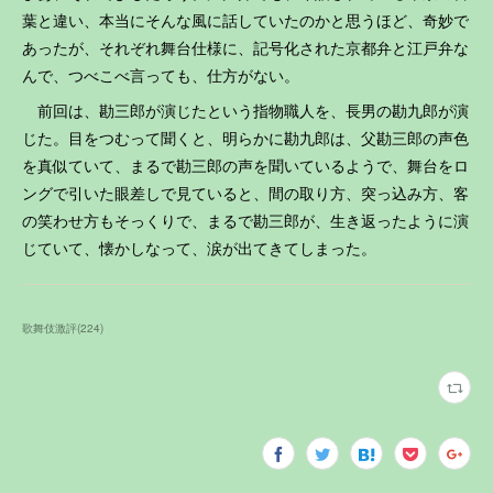
葉と違い、本当にそんな風に話していたのかと思うほど、奇妙で
あったが、それぞれ舞台仕様に、記号化された京都弁と江戸弁な
んで、つべこべ言っても、仕方がない。
前回は、勘三郎が演じたという指物職人を、長男の勘九郎が演
じた。目をつむって聞くと、明らかに勘九郎は、父勘三郎の声色
を真似ていて、まるで勘三郎の声を聞いているようで、舞台をロ
ングで引いた眼差しで見ていると、間の取り方、突っ込み方、客
の笑わせ方もそっくりで、まるで勘三郎が、生き返ったように演
じていて、懐かしなって、涙が出てきてしまった。
歌舞伎激評
(
224
)