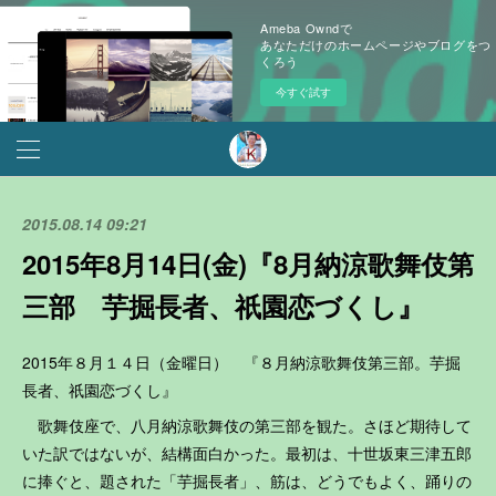
Ameba Owndで
あなただけのホームページやブログをつ
くろう
今すぐ試す
2015.08.14 09:21
2015年8月14日(金)『8月納涼歌舞伎第
三部 芋掘長者、祇園恋づくし』
2015年８月１４日（金曜日） 『８月納涼歌舞伎第三部。芋掘
長者、祇園恋づくし』
歌舞伎座で、八月納涼歌舞伎の第三部を観た。さほど期待して
いた訳ではないが、結構面白かった。最初は、十世坂東三津五郎
に捧ぐと、題された「芋掘長者」、筋は、どうでもよく、踊りの