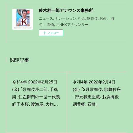
鈴木桂一郎アナウンス事務所
ニュース, ナレーション, 司会, 歌舞伎, お茶, 俳
句, 着物, 元NHKアナウンサー
フォロー
関連記事
令和4年 2022年2月25日
令和4年 2022年2月4日
(金) ｢歌舞伎座二部､千穐
(金) ｢2月歌舞伎､歌舞伎座
楽､仁左衛門の一世一代義
1部元禄忠臣蔵､お浜御殿
経千本桜､渡海屋､大物…
綱豊卿､石橋｣