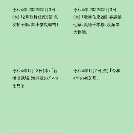
令和4年 2022年2月3日
令和4年 2022年2月3日
(木) ｢2月歌舞伎座3部 鬼
(木) ｢歌舞伎座2部､春調娘
次拍子舞､鼠小僧次郎吉｣
七草｡義経千本桜､渡海屋､
大物浦｣
令和4年1月13日(木) ｢新
令和4年1月7日(金) ｢令和
橋演武場､海老蔵のﾌﾟぺﾙ
4年の初芝居｣
を見る｣