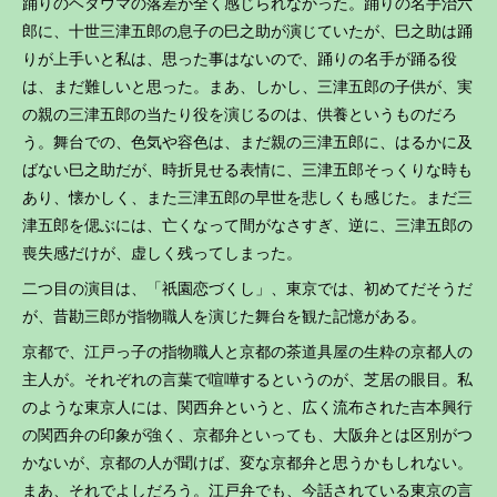
踊りのヘタウマの落差が全く感じられなかった。踊りの名手治六
郎に、十世三津五郎の息子の巳之助が演じていたが、巳之助は踊
りが上手いと私は、思った事はないので、踊りの名手が踊る役
は、まだ難しいと思った。まあ、しかし、三津五郎の子供が、実
の親の三津五郎の当たり役を演じるのは、供養というものだろ
う。舞台での、色気や容色は、まだ親の三津五郎に、はるかに及
ばない巳之助だが、時折見せる表情に、三津五郎そっくりな時も
あり、懐かしく、また三津五郎の早世を悲しくも感じた。まだ三
津五郎を偲ぶには、亡くなって間がなさすぎ、逆に、三津五郎の
喪失感だけが、虚しく残ってしまった。
二つ目の演目は、「祇園恋づくし」、東京では、初めてだそうだ
が、昔勘三郎が指物職人を演じた舞台を観た記憶がある。
京都で、江戸っ子の指物職人と京都の茶道具屋の生粋の京都人の
主人が。それぞれの言葉で喧嘩するというのが、芝居の眼目。私
のような東京人には、関西弁というと、広く流布された吉本興行
の関西弁の印象が強く、京都弁といっても、大阪弁とは区別がつ
かないが、京都の人が聞けば、変な京都弁と思うかもしれない。
まあ、それでよしだろう。江戸弁でも、今話されている東京の言