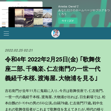
Ameba Owndで
あなただけのホームページやブログをつ
くろう
今すぐ試す
2022.02.25 02:21
令和4年 2022年2月25日(金) ｢歌舞伎
座二部､千穐楽､仁左衛門の一世一代
義経千本桜､渡海屋､大物浦を見る｣
吉右衛門が去年11月に鬼籍に入り､今月は歌舞伎座で､仁左衛門､
一世一代の義経千本桜､渡海屋､大物浦が出れば､日生劇場では､松
本白鸚のﾗ･ﾏﾝﾁｬの男のﾗｽﾄ公演｡白鷗79歳､仁左衛門77歳｡戦中生
まれの歌舞伎役者がこれまで歌舞伎を支えてきたが､時代の移り