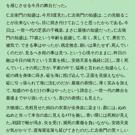
を感じさせる今月の舞台だった｡
仁左衛門の知盛は､今月3度見た｡仁左衛門の知盛は､この先観るこ
とが出来ないから､目に焼き付けておこうと思ったからである｡今
日は､一世一代の芝居の千穐楽､まさに最後の知盛だった｡仁左衛
門の知盛は､77歳という年齢を超越して､若く､美しくて､勇壮で､
健気で､できる事はやったが､残念無念､願いは果たせず､死んでい
くのだが､見るべき程の事は見つ､という心境そのままに､昨日の
敵は今日の味方という言葉を残し､安徳天皇を義経に託し､潔く死
んでいく｡その死に方が､平家の中で､猛将と言われた知盛らしく､
碇の縄を身体に蒔き､碇を海に投げ込んで､正面を見据えながら､
碇に引っ張られて海に沈むのだが､最後の表情に､薄く笑みを加え
て､知盛のやるだけの事はやったという諦念と､一世一代の舞台を
最後までやり抜いたという､喜びの表情にも見えた｡
大物浦に､先程見せた純白の衣裳が全身血に染まり､顏には､ぬめ
ぬめと光って本当の血に見えるﾒｲｸを施し､青い隈には死相が見え
た｡戦闘で喉が渇き､矢を受け､瀕死の重傷を負いながら､安徳天皇
が気がかりで､渡海屋迄落ち延びてきたのだ｡仁左衛門の荒々しい