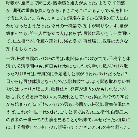
呼吸が､座席まで聞こえ､臨場感と迫力があった｡まるで,平知盛
が､瀕死の重傷を負いながら､まさにそこにいるようで､碇を担い
で海に入るところも､まさにその現場を見ている現場の証人に自
分がなったようだった｡今日の千穐楽で､拍手が鳴りやまず､幕が
締まっても､誰一人席を立つ人はおらず､最後に幕がもう一度開い
て､仁左衛門が､化粧を落とし､浴衣姿で､再登場し､観客の大きな
拍手をもらった｡
一方､松本白鸚のﾗ･ﾏﾝﾁｬの男は､劇関係者にｺﾛﾅがでて､千穐楽も休
演で､公演期間中も､何日もｷｬﾝｾﾙになったが､幸い､私がﾁｹｯﾄを取
った2月16日は､奇跡的に予定通り公演が行われ､ﾗｯｷｰだった｡17
日からは再び休演となったのだ｡歌舞伎では､よく聞き取れないｾﾘ
ﾌが､はっきりと聴こえ､歌舞伎と､発声が違うのかもしれないが､
歌も､良く通る声で歌い､元気溌剌としていた｡染五郎時代の20台
から始まったﾐｭｰｼﾞｶﾙ､ﾗ･ﾏﾝｬの男も､今回がﾗｽﾄ公演｡歌舞伎風に言
えば､これが一世一代のおなごり公演である｡仁左衛門､白鸚二人
の役者の一世一代の力演を見ることが出来て､幸せだった｡健康に
は､十分留意して､申し少し頑張ってくださいと､心の中で願った｡