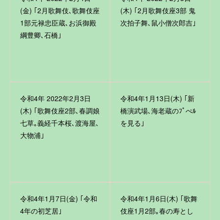
(金) ｢2月歌舞伎､歌舞伎座
(木) ｢2月歌舞伎座3部 鬼
1部元禄忠臣蔵､お浜御殿
次拍子舞､鼠小僧次郎吉｣
綱豊卿､石橋｣
令和4年 2022年2月3日
令和4年1月13日(木) ｢新
(木) ｢歌舞伎座2部､春調娘
橋演武場､海老蔵のﾌﾟぺﾙ
七草｡義経千本桜､渡海屋､
を見る｣
大物浦｣
令和4年1月7日(金) ｢令和
令和4年1月6日(木) ｢歌舞
4年の初芝居｣
伎座1月2部｡春の寿とし