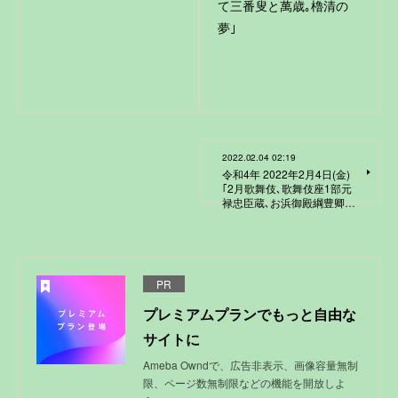
て三番叟と萬歳｡櫓清の
夢｣
2022.02.04 02:19
令和4年 2022年2月4日(金)
｢2月歌舞伎､歌舞伎座1部元
禄忠臣蔵､お浜御殿綱豊卿…
PR
プレミアムプランでもっと自由な
サイトに
Ameba Owndで、広告非表示、画像容量無制
限、ページ数無制限などの機能を開放しよ