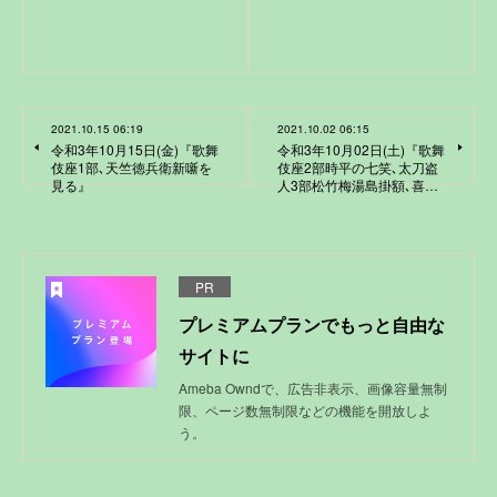
2021.10.15 06:19
2021.10.02 06:15
令和3年10月15日(金)『歌舞
令和3年10月02日(土)『歌舞
伎座1部､天竺徳兵衛新噺を
伎座2部時平の七笑､太刀盗
見る』
人3部松竹梅湯島掛額､喜…
PR
プレミアムプランでもっと自由な
サイトに
Ameba Owndで、広告非表示、画像容量無制
限、ページ数無制限などの機能を開放しよ
う。