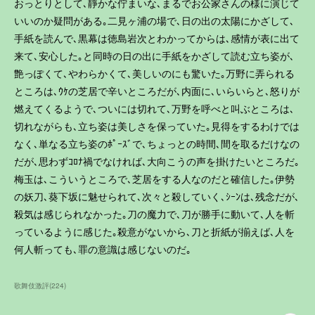
おっとりとして､靜かな佇まいな､まるでお公家さんの様に演じて
いいのか疑問がある｡二見ヶ浦の場で､日の出の太陽にかざして､
手紙を読んで､黒幕は徳島岩次とわかってからは､感情が表に出て
来て､安心した｡と同時の日の出に手紙をかざして読む立ち姿が､
艶っぽくて､やわらかくて､美しいのにも驚いた｡万野に弄られる
ところは､ｳｹの芝居で辛いところだが､内面に､いらいらと､怒りが
燃えてくるようで､ついには切れて､万野を呼べと叫ぶところは､
切れながらも､立ち姿は美しさを保っていた｡見得をするわけでは
なく､単なる立ち姿のﾎﾟｰｽﾞで､ちょっとの時間､間を取るだけなの
だが､思わずｺﾛﾅ禍でなければ､大向こうの声を掛けたいところだ｡
梅玉は､こういうところで､芝居をする人なのだと確信した｡伊勢
の妖刀､葵下坂に魅せられて､次々と殺していく､ｼｰﾝは､残念だが､
殺気は感じられなかった｡刀の魔力で､刀が勝手に動いて､人を斬
っているように感じた｡殺意がないから､刀と折紙が揃えば､人を
何人斬っても､罪の意識は感じないのだ｡
歌舞伎激評
(
224
)