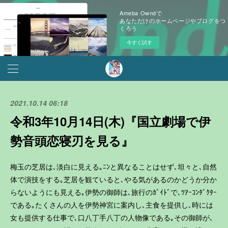
Ameba Owndで
あなただけのホームページやブログをつ
くろう
今すぐ試す
2021.10.14 06:18
令和3年10月14日(木)『国立劇場で伊
勢音頭恋寝刃を見る』
梅玉の芝居は､淡白に見える｡ﾆﾝと異なることはせず､坦々と､自然
体で演技をする｡芝居を観ていると､やる気があるのかどうか分か
らないようにも見える｡伊勢の御師は､旅行のｶﾞｲﾄﾞで､ﾂｱｰｺﾝﾀﾞｸﾀｰ
である｡たくさんの人を伊勢神宮に案内し､主食を提供し､時には
女も提供する仕事で､口八丁手八丁の人物像である｡その御師が､