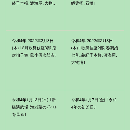
経千本桜､渡海屋､大物…
綱豊卿､石橋｣
令和4年 2022年2月3日
令和4年 2022年2月3日
(木) ｢2月歌舞伎座3部 鬼
(木) ｢歌舞伎座2部､春調娘
次拍子舞､鼠小僧次郎吉｣
七草｡義経千本桜､渡海屋､
大物浦｣
令和4年1月13日(木) ｢新
令和4年1月7日(金) ｢令和
橋演武場､海老蔵のﾌﾟぺﾙ
4年の初芝居｣
を見る｣