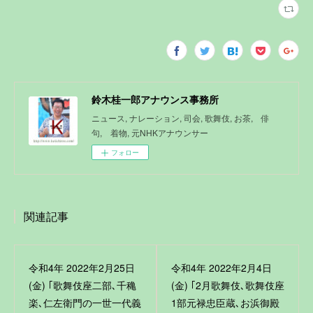
鈴木桂一郎アナウンス事務所
ニュース, ナレーション, 司会, 歌舞伎, お茶, 俳
句, 着物, 元NHKアナウンサー
フォロー
関連記事
令和4年 2022年2月25日
令和4年 2022年2月4日
(金) ｢歌舞伎座二部､千穐
(金) ｢2月歌舞伎､歌舞伎座
楽､仁左衛門の一世一代義
1部元禄忠臣蔵､お浜御殿