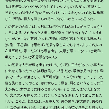
着物を着せ､太夫を見ながら酒を酌むというのは､立派な変態であ
る｡(笑)芝翫のｲﾒｰｼﾞが､どうしてもいい人なので､変人､変態とは
見えないのは仕方がない所か､やはりﾆﾝにあわないのである｡亀蔵
なら､変態の職人を演じられるのではないかと､ふと思った｡
この芝居の面白さは､人形に魂が宿って動き出し､踊ってしまうと
ころにある｡人が作った人形に魂が籠って動き出すなんてありえ
ないが､そこはお芝居である｡万物に精霊が宿ると考える日本人に
は､別に不思議には思わず､芝居を楽しんでしまう｡まして名人の
左甚五郎だ､彫ったﾈｽﾞﾐも動き出す､人形が躍ってもいいと素直に
考えてしまうのは不思議なものだ｡
この芝居は人形が動き出すだけでなく､更に工夫があり､小車大夫
に似せて作ったので､姿形は美しい人形だが､最初は男のように動
き､小車大夫が落として､甚五郎が拾って自分の物にしてしまった
鏡を胸にさしてやると､急に女らしく動き､踊るというところに工
夫がある｡女のように踊ると言っても､そこはあくまで人形なの
で､文楽の人形振りのように少しぎこちなさも入れて踊るのも楽
しいところだ｡七之助は､人形振りで､男の動き､女の動き､男の踊
り､女の踊りを､顔色一つ変えず､踊り分ける技が見事だと思った｡