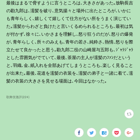
最後はまるで脅すように言うところは､大きさがあった｡放駒長吉
の勘九郎は､濡髪を破り､意気揚々と場外に出たところが､いかに
も青年らしく､嬉しくて嬉しくて仕方がない所をうまく演じてい
た｡濡髪からわざと負けたと言いくるめられるところも､最初は気
が付かず､徐々に､いかさまを理解し､怒り狂うのだが､怒りの爆発
が､青年らしく､所々のみえも､青年の若さ､純粋さ､熱情､怒りを際
立たせて良かったと思う｡勘九郎二役の山崎屋与五郎も､ｼﾞｬﾗｼﾞｬﾗ
とした雰囲気がでていて､最後､茶屋の主人が濡髪のﾌｧﾝだという
と､羽織､金､紙入れを全部あげてしまうところも､楽しく見ること
が出来た｡最後､花道を濡髪の衣装を､濡髪の弟子と一諸に着て､濡
髪の衣装の大きさを見せる場面は､今回はなかった｡
歌舞伎激評
(
224
)