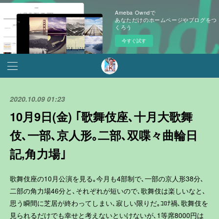
Ameba Owndで
あなただけのホームページやブログをつ
くろう
今すぐ試す
2020.10.09 01:23
10月9日(金) ｢歌舞伎座､十月大歌舞
伎､一部､京人形｡二部､双喋々曲輪日
記,角力場｣
歌舞伎座の10月公演を見る｡今月も4部制で､一部の京人形38分､
二部の角力場46分と､それぞれが短いので､歌舞伎は楽しいなと､
思う瞬間に芝居が終わってしまい､寂しい限りだ｡ｺﾛﾅ禍､歌舞伎を
見られるだけでも幸せと考えないといけないが､1等席8000円は