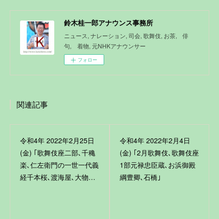
鈴木桂一郎アナウンス事務所
ニュース, ナレーション, 司会, 歌舞伎, お茶, 俳
句, 着物, 元NHKアナウンサー
フォロー
関連記事
令和4年 2022年2月25日
令和4年 2022年2月4日
(金) ｢歌舞伎座二部､千穐
(金) ｢2月歌舞伎､歌舞伎座
楽､仁左衛門の一世一代義
1部元禄忠臣蔵､お浜御殿
経千本桜､渡海屋､大物…
綱豊卿､石橋｣