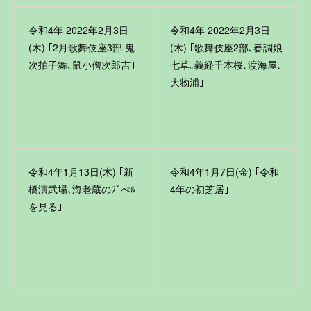
令和4年 2022年2月3日
令和4年 2022年2月3日
(木) ｢2月歌舞伎座3部 鬼
(木) ｢歌舞伎座2部､春調娘
次拍子舞､鼠小僧次郎吉｣
七草｡義経千本桜､渡海屋､
大物浦｣
令和4年1月13日(木) ｢新
令和4年1月7日(金) ｢令和
橋演武場､海老蔵のﾌﾟぺﾙ
4年の初芝居｣
を見る｣