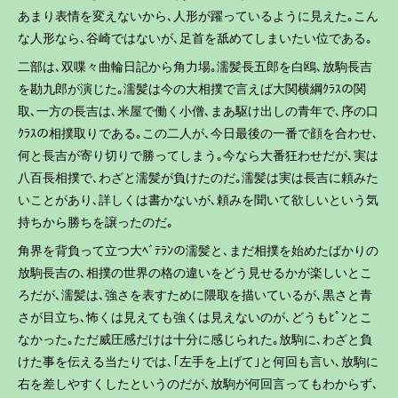
あまり表情を変えないから､人形が躍っているように見えた｡こん
な人形なら､谷崎ではないが､足首を舐めてしまいたい位である｡
二部は､双喋々曲輪日記から角力場｡濡髪長五郎を白鴎､放駒長吉
を勘九郎が演じた｡濡髪は今の大相撲で言えば大関横綱ｸﾗｽの関
取､一方の長吉は､米屋で働く小僧､まあ駆け出しの青年で､序の口
ｸﾗｽの相撲取りである｡この二人が､今日最後の一番で顔を合わせ､
何と長吉が寄り切りで勝ってしまう｡今なら大番狂わせだが､実は
八百長相撲で､わざと濡髪が負けたのだ｡濡髪は実は長吉に頼みた
いことがあり､詳しくは書かないが､頼みを聞いて欲しいという気
持ちから勝ちを譲ったのだ｡
角界を背負って立つ大ﾍﾞﾃﾗﾝの濡髪と､まだ相撲を始めたばかりの
放駒長吉の､相撲の世界の格の違いをどう見せるかが楽しいとこ
ろだが､濡髪は､強さを表すために隈取を描いているが､黒さと青
さが目立ち､怖くは見えても強くは見えないのが､どうもﾋﾟﾝとこ
なかった｡ただ威圧感だけは十分に感じられた｡放駒に､わざと負
けた事を伝える当たりでは､｢左手を上げて｣と何回も言い､放駒に
右を差しやすくしたというのだが､放駒が何回言ってもわからず､