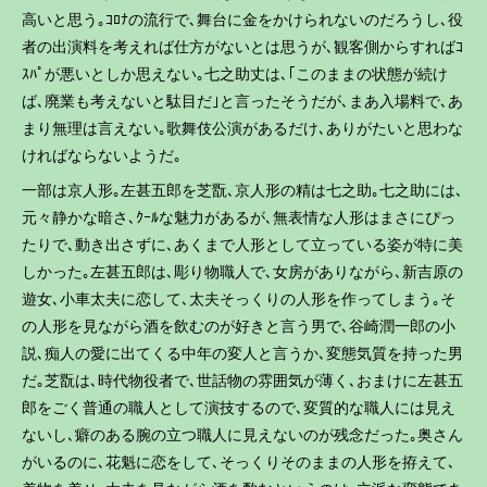
高いと思う｡ｺﾛﾅの流行で､舞台に金をかけられないのだろうし､役
者の出演料を考えれば仕方がないとは思うが､観客側からすればｺ
ｽﾊﾟが悪いとしか思えない｡七之助丈は､｢このままの状態が続け
ば､廃業も考えないと駄目だ｣と言ったそうだが､まあ入場料で､あ
まり無理は言えない｡歌舞伎公演があるだけ､ありがたいと思わな
ければならないようだ｡
一部は京人形｡左甚五郎を芝翫､京人形の精は七之助｡七之助には､
元々静かな暗さ､ｸｰﾙな魅力があるが､無表情な人形はまさにぴっ
たりで､動き出さずに､あくまで人形として立っている姿が特に美
しかった｡左甚五郎は､彫り物職人で､女房がありながら､新吉原の
遊女､小車太夫に恋して､太夫そっくりの人形を作ってしまう｡そ
の人形を見ながら酒を飲むのが好きと言う男で､谷崎潤一郎の小
説､痴人の愛に出てくる中年の変人と言うか､変態気質を持った男
だ｡芝翫は､時代物役者で､世話物の雰囲気が薄く､おまけに左甚五
郎をごく普通の職人として演技するので､変質的な職人には見え
ないし､癖のある腕の立つ職人に見えないのが残念だった｡奥さん
がいるのに､花魁に恋をして､そっくりそのままの人形を拵えて､