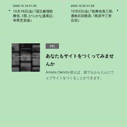
2020.10.16 01:25
2020.10.02 01:22
10月16日(金) ｢国立劇場歌
10月2日(金) ｢歌舞伎座三部､
舞伎､1部､ひらかな盛衰記､
通称石切梶原､｢梶原平三誉
幸希芝居遊｣
石切｣
PR
あなたもサイトをつくってみませ
んか
Ameba Owndを使えば、誰でもかんたんにウ
ェブサイトをつくることができます。